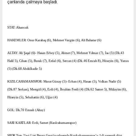
çanlarıda çalmaya başladı.
STAT: Alsancak
HAKEMLER: Onur Karabaş (6), Mehmet Vargün (6), Ali Balsatar (6)
ALTAY: Ali Şaşal (6)- Hasan Erbey (5), Ahmet (7), Mehmet Yılmaz (7), İsa (5) (Dk.43
Halil 5), Cihan (5), Burak (7), Erdal (6), Sercan (4) (Dk.46 Emrah 8), Hüseyin (6), Yunus
(5) (Dk.68 Abdülkadir 5)
KIZILCAHAMAMSPOR: Murat Günay (5)- Erhan (4), Hasan (5), Volkan Nadir (5)
(Dk.87 Serkan), Mertgül (4), Erdi (4), İbrahim Ferdi (4) (Dk.62 Samet 5), Mülayim (6),
Hüseyin (5), Sebahattin (6), Uğur (4)
GOL: Dk.70 Emrah (Altay)
SARI KARTLAR: Erdi, Samet (Kızılcahamamspor)
SPOR Toto 2'nci Ligi Beyaz Grup'ta sahasında Kızılcahamamspor’u 1-0 yenerek dört