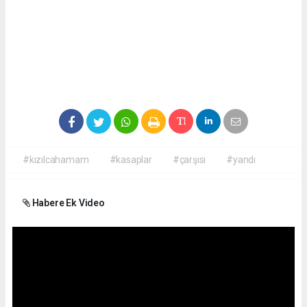
#kızılcahamam
#kasaplar
#çarşısı
#yandı
Habere Ek Video