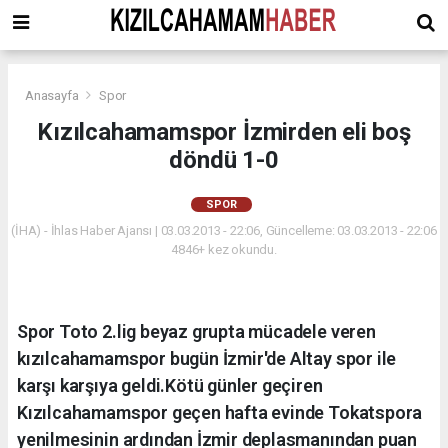
Anasayfa
Spor
Kızılcahamamspor İzmirden eli boş
döndü 1-0
SPOR
(İHA) - İhlas Haber Ajansı | 03.03.2013 - 22:06, Güncelleme: 03.03.2013 - 22:06
4846+ kez okundu.
Spor Toto 2.lig beyaz grupta mücadele veren
kızılcahamamspor bugün İzmir'de Altay spor ile
karşı karşıya geldi.Kötü günler geçiren
Kızılcahamamspor geçen hafta evinde Tokatspora
yenilmesinin ardından İzmir deplasmanından puan