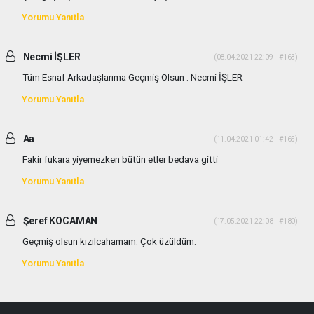
Yorumu Yanıtla
Necmi İŞLER
(08.04.2021 22:09 - #163)
Tüm Esnaf Arkadaşlarıma Geçmiş Olsun . Necmi İŞLER
Yorumu Yanıtla
Aa
(11.04.2021 01:42 - #165)
Fakir fukara yiyemezken bütün etler bedava gitti
Yorumu Yanıtla
Şeref KOCAMAN
(17.05.2021 22:08 - #180)
Geçmiş olsun kızılcahamam. Çok üzüldüm.
Yorumu Yanıtla