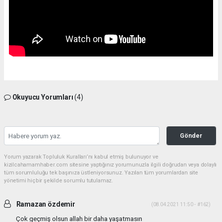
Okuyucu Yorumları
(4)
Gönder
Yorum yazarak Topluluk Kuralları’nı kabul etmiş bulunuyor ve
kizilcahamamhaber.com sitesine yaptığınız yorumunuzla ilgili doğrudan veya dolaylı
tüm sorumluluğu tek başınıza üstleniyorsunuz. Yazılan tüm yorumlardan site
yönetimi hiçbir şekilde sorumlu tutulamaz.
Ramazan özdemir
(08.04.2021 11:50 - #162)
Çok geçmiş olsun allah bir daha yaşatmasın