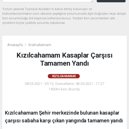
Yorum yazarak Topluluk Kuralları’nı kabul etmiş bulunuyor ve
kizilcahamamhaber.com sitesine yaptığınız yorumunuzla ilgili doğrudan veya dolaylı
tüm sorumluluğu tek başınıza üstleniyorsunuz. Yazılan tüm yorumlardan site
yönetimi hiçbir şekilde sorumlu tutulamaz.
Anasayfa
Kızılcahamam
Kızılcahamam Kasaplar Çarşısı
Tamamen Yandı
KIZILCAHAMAM
08.04.2021 - 09:12, Güncelleme: 08.04.2021 - 17:27
14506+ kez okundu.
Kızılcahamam Şehir merkezinde bulunan kasaplar
çarşısı sabaha karşı çıkan yangında tamamen yandı