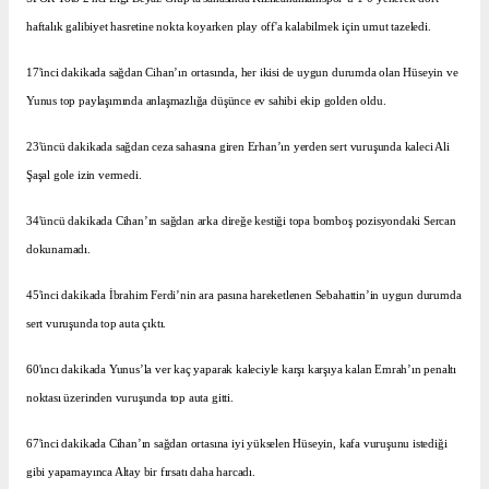
haftalık galibiyet hasretine nokta koyarken play off'a kalabilmek için umut tazeledi.
17'inci dakikada sağdan Cihan’ın ortasında, her ikisi de uygun durumda olan Hüseyin ve
Yunus top paylaşımında anlaşmazlığa düşünce ev sahibi ekip golden oldu.
23'üncü dakikada sağdan ceza sahasına giren Erhan’ın yerden sert vuruşunda kaleci Ali
Şaşal gole izin vermedi.
34'üncü dakikada Cihan’ın sağdan arka direğe kestiği topa bomboş pozisyondaki Sercan
dokunamadı.
45'inci dakikada İbrahim Ferdi’nin ara pasına hareketlenen Sebahattin’in uygun durumda
sert vuruşunda top auta çıktı.
60'ıncı dakikada Yunus’la ver kaç yaparak kaleciyle karşı karşıya kalan Emrah’ın penaltı
noktası üzerinden vuruşunda top auta gitti.
67'inci dakikada Cihan’ın sağdan ortasına iyi yükselen Hüseyin, kafa vuruşunu istediği
gibi yapamayınca Altay bir fırsatı daha harcadı.