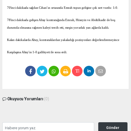
70'inci dakikada sağdan Cihan’ın ortasında Emrah topun gelişine çok sert vurdu: 1-0.
78'inci dakikada gelişen Altay kontratağında Emrah, Hüseyin ve Abdülkadir de boş
durumda olmasına rağmen kaleyi tercih etti, meşin yuvarlak yan ağlarda kaldı.
Kalan dakikalarda Altay, kontrataklardan yakaladığı pozisyonları değerlendiremeyince
Karşılaşma Altay'ın 1-0 galibiyeti ile sona erdi.
Okuyucu Yorumları
(0)
Gönder