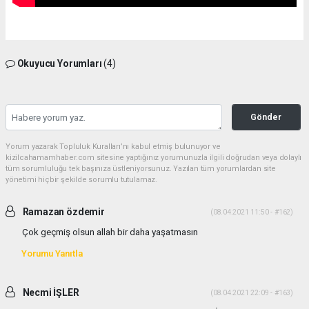
Okuyucu Yorumları
(4)
Gönder
Yorum yazarak Topluluk Kuralları’nı kabul etmiş bulunuyor ve
kizilcahamamhaber.com sitesine yaptığınız yorumunuzla ilgili doğrudan veya dolaylı
tüm sorumluluğu tek başınıza üstleniyorsunuz. Yazılan tüm yorumlardan site
yönetimi hiçbir şekilde sorumlu tutulamaz.
Ramazan özdemir
(08.04.2021 11:50 - #162)
Çok geçmiş olsun allah bir daha yaşatmasın
Yorumu Yanıtla
Necmi İŞLER
(08.04.2021 22:09 - #163)