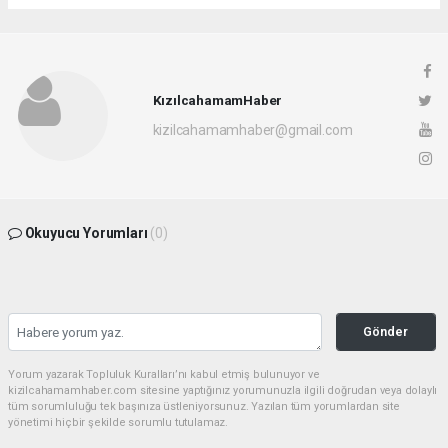
KızılcahamamHaber
kizilcahamamhaber@gmail.com
Okuyucu Yorumları
(0)
Gönder
Yorum yazarak Topluluk Kuralları’nı kabul etmiş bulunuyor ve
kizilcahamamhaber.com sitesine yaptığınız yorumunuzla ilgili doğrudan veya dolaylı
tüm sorumluluğu tek başınıza üstleniyorsunuz. Yazılan tüm yorumlardan site
yönetimi hiçbir şekilde sorumlu tutulamaz.