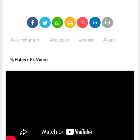
#kızılcahamam
#kasaplar
#çarşısı
#yandı
Habere Ek Video