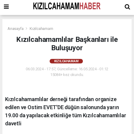
Anasayfa
Kızılcahamam
Kızılcahamamlılar Başkanları ile
Buluşuyor
KIZILCAHAMAM
06.03.2024 - 17:57, Güncelleme: 16.05.2024 - 01:12
15084+ kez okundu.
Kızılcahamamlılar derneği tarafından organize
edilen ve Ostim EVET'DE düğün salonunda yarın
19.00 da yapılacak etkinliğe tüm Kızılcahamamlılar
davetli