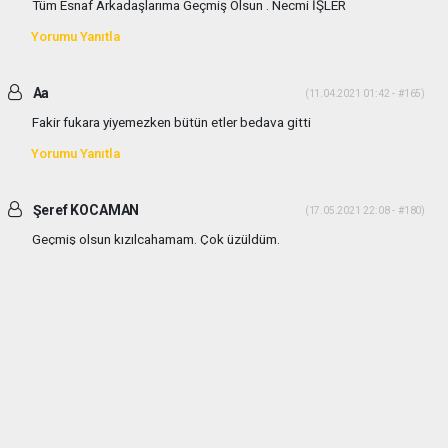
Tüm Esnaf Arkadaşlarıma Geçmiş Olsun . Necmi İŞLER
Yorumu Yanıtla
Aa
(11.04.2021 01:42 - #165)
Fakir fukara yiyemezken bütün etler bedava gitti
Yorumu Yanıtla
Şeref KOCAMAN
(17.05.2021 22:08 - #180)
Geçmiş olsun kızılcahamam. Çok üzüldüm.
Yorumu Yanıtla
haber paketi
haber scripti
haber yazılımı
Tüm hakları saklı tutulmaktadır.Copyright 2026©
Haber Yazılımı:
Web Aksiyon ®