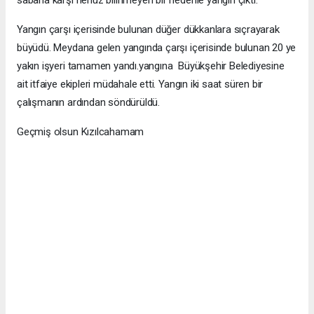
sabaha karşı henüz bilinmeyen bir nedenle yangın çıktı.
Yangın çarşı içerisinde bulunan düğer dükkanlara sıçrayarak
büyüdü. Meydana gelen yangında çarşı içerisinde bulunan 20 ye
yakın işyeri tamamen yandı.yangına Büyükşehir Belediyesine
ait itfaiye ekipleri müdahale etti. Yangın iki saat süren bir
çalışmanın ardından söndürüldü.
Geçmiş olsun Kızılcahamam