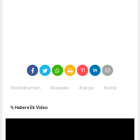
#kızılcahamam
#kasaplar
#çarşısı
#yandı
Habere Ek Video