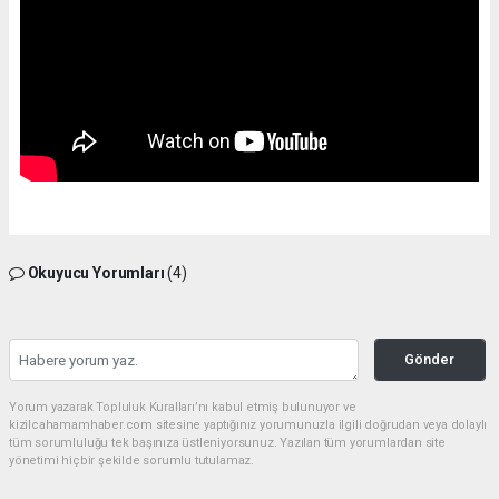
Okuyucu Yorumları
(4)
Gönder
Yorum yazarak Topluluk Kuralları’nı kabul etmiş bulunuyor ve
kizilcahamamhaber.com sitesine yaptığınız yorumunuzla ilgili doğrudan veya dolaylı
tüm sorumluluğu tek başınıza üstleniyorsunuz. Yazılan tüm yorumlardan site
yönetimi hiçbir şekilde sorumlu tutulamaz.