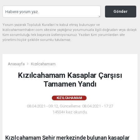
Gönder
Yorum yazarak Topluluk Kuralları’nı kabul etmiş bulunuyor ve
kizilcahamamhaber.com sitesine yaptığınız yorumunuzla ilgili doğrudan veya dolaylı
tüm sorumluluğu tek başınıza üstleniyorsunuz. Yazılan tüm yorumlardan site
yönetimi hiçbir şekilde sorumlu tutulamaz.
Anasayfa
Kızılcahamam
Kızılcahamam Kasaplar Çarşısı
Tamamen Yandı
KIZILCAHAMAM
08.04.2021 - 09:12, Güncelleme: 08.04.2021 - 17:27
14504+ kez okundu.
Kızılcahamam Şehir merkezinde bulunan kasaplar