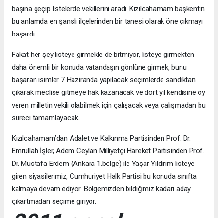
başına geçip listelerde vekillerini aradı. Kızılcahamam başkentin
bu anlamda en şanslı ilçelerinden bir tanesi olarak öne çıkmayı
başardı.
Fakat her şey listeye girmekle de bitmiyor, listeye girmekten
daha önemli bir konuda vatandaşın gönlüne girmek, bunu
başaran isimler 7 Haziranda yapılacak seçimlerde sandıktan
çıkarak meclise gitmeye hak kazanacak ve dört yıl kendisine oy
veren milletin vekili olabilmek için çalışacak veya çalışmadan bu
süreci tamamlayacak.
Kızılcahamam’dan Adalet ve Kalkınma Partisinden Prof. Dr.
Emrullah İşler, Adem Ceylan Milliyetçi Hareket Partisinden Prof.
Dr. Mustafa Erdem (Ankara 1.bölge) ile Yaşar Yıldırım listeye
giren siyasilerimiz, Cumhuriyet Halk Partisi bu konuda sınıfta
kalmaya devam ediyor. Bölgemizden bildiğimiz kadarı aday
çıkartmadan seçime giriyor.