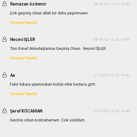
Ramazan özdemir
(08.04.2021 11:50 - #162)
Çok geçmiş olsun allah bir daha yaşatmasın
Yorumu Yanıtla
Necmi İŞLER
(08.04.2021 22:09 - #163)
Tüm Esnaf Arkadaşlarıma Geçmiş Olsun . Necmi İŞLER
Yorumu Yanıtla
Aa
(11.04.2021 01:42 - #165)
Fakir fukara yiyemezken bütün etler bedava gitti
Yorumu Yanıtla
Şeref KOCAMAN
(17.05.2021 22:08 - #180)
Geçmiş olsun kızılcahamam. Çok üzüldüm.
Yorumu Yanıtla