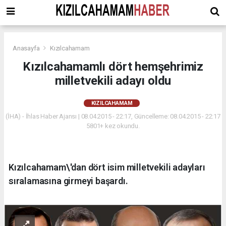
Anasayfa
Kızılcahamam
Kızılcahamamlı dört hemşehrimiz
milletvekili adayı oldu
KIZILCAHAMAM
(İHA) - İhlas Haber Ajansı | 08.04.2015 - 22:17, Güncelleme: 08.04.2015 - 22:17
5801+ kez okundu.
Kızılcahamam\'dan dört isim milletvekili adayları
sıralamasına girmeyi başardı.