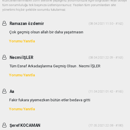
kizilcahamamhaber.com sitesine yaptığınız yorumunuzla ilgili doğrudan veya dolaylı
tüm sorumluluğu tek başınıza üstleniyorsunuz. Yazılan tüm yorumlardan site
yönetimi hiçbir şekilde sorumlu tutulamaz.
Ramazan özdemir
(08.04.2021 11:50 - #162)
Çok geçmiş olsun allah bir daha yaşatmasın
Yorumu Yanıtla
Necmi İŞLER
(08.04.2021 22:09 - #163)
Tüm Esnaf Arkadaşlarıma Geçmiş Olsun . Necmi İŞLER
Yorumu Yanıtla
Aa
(11.04.2021 01:42 - #165)
Fakir fukara yiyemezken bütün etler bedava gitti
Yorumu Yanıtla
Şeref KOCAMAN
(17.05.2021 22:08 - #180)