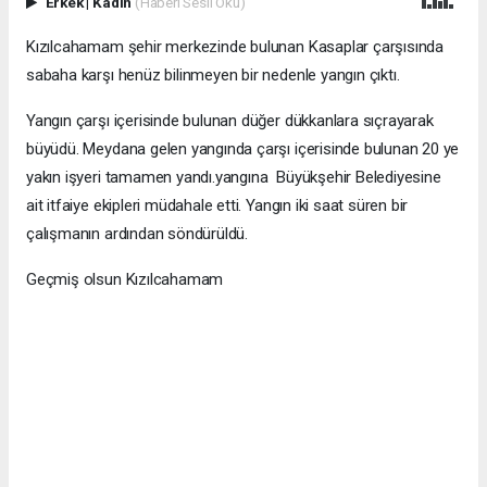
Erkek
|
Kadın
(Haberi Sesli Oku)
Kızılcahamam şehir merkezinde bulunan Kasaplar çarşısında
sabaha karşı henüz bilinmeyen bir nedenle yangın çıktı.
Yangın çarşı içerisinde bulunan düğer dükkanlara sıçrayarak
büyüdü. Meydana gelen yangında çarşı içerisinde bulunan 20 ye
yakın işyeri tamamen yandı.yangına Büyükşehir Belediyesine
ait itfaiye ekipleri müdahale etti. Yangın iki saat süren bir
çalışmanın ardından söndürüldü.
Geçmiş olsun Kızılcahamam