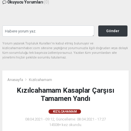
Okuyucu Yorumları
(0)
Gönder
Yorum yazarak Topluluk Kuralları’nı kabul etmiş bulunuyor ve
kizilcahamamhaber.com sitesine yaptığınız yorumunuzla ilgili doğrudan veya dolaylı
tüm sorumluluğu tek başınıza üstleniyorsunuz. Yazılan tüm yorumlardan site
yönetimi hiçbir şekilde sorumlu tutulamaz.
Anasayfa
Kızılcahamam
Kızılcahamam Kasaplar Çarşısı
Tamamen Yandı
KIZILCAHAMAM
08.04.2021 - 09:12, Güncelleme: 08.04.2021 - 17:27
14508+ kez okundu.