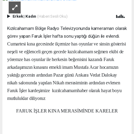
Erkek
|
Kadın
(Haberi Sesli Oku)
Kızılcahamam Bölge Radyo Televizyonunda kameraman olarak
görev yapan Faruk İşler hafta sonu yaptığı düğün ile evlendi.
Cumartesi kına gecesinde ilçemize has oyunlar ve sinsin gösterisi
neşeli ve eğlenceli geçen gecede kızılcahamam seğmen ekibi de
yöremze has oyunlar ile herkesin beğenisini kazandı Faruk
arkadaşımızın kınasını emekli imam Mustafa Acar hocamızın
yaktığı gecenin ardından Pazar günü Ankara Vedat Dalokay
nikah salonunda yapılan Nikah merasiminin ardından evlenen
Faruk İşler kardeşimize
kızılcahamamhaber olarak hayat boyu
mutluluklar diliyoruz
FARUK İŞLER KINA MERASİMİNDE KARELER