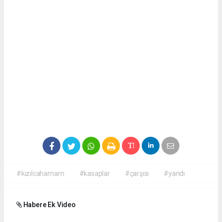
#kızılcahamam
#kasaplar
#çarşısı
#yandı
Habere Ek Video