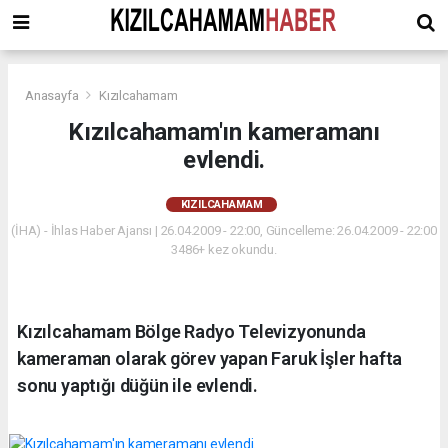
Anasayfa
Kızılcahamam
Kızılcahamam'ın kameramanı
evlendi.
KIZILCAHAMAM
(İHA) - İhlas Haber Ajansı | 26.04.2009 - 22:00, Güncelleme: 26.04.2009 - 22:00
3486+ kez okundu.
Kızılcahamam Bölge Radyo Televizyonunda
kameraman olarak görev yapan Faruk İşler hafta
sonu yaptığı düğün ile evlendi.