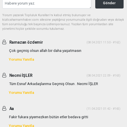
Gönder
Yorum yazarak Topluluk Kuralları’nı kabul etmiş bulunuyor ve
kizilcahamamhaber.com sitesine yaptığınız yorumunuzla ilgili doğrudan veya dolaylı
tüm sorumluluğu tek başınıza üstleniyorsunuz. Yazılan tüm yorumlardan site
yönetimi hiçbir şekilde sorumlu tutulamaz.
Ramazan özdemir
(08.04.2021 11:50 - #162)
Çok geçmiş olsun allah bir daha yaşatmasın
Yorumu Yanıtla
Necmi İŞLER
(08.04.2021 22:09 - #163)
Tüm Esnaf Arkadaşlarıma Geçmiş Olsun . Necmi İŞLER
Yorumu Yanıtla
Aa
(11.04.2021 01:42 - #165)
Fakir fukara yiyemezken bütün etler bedava gitti
Yorumu Yanıtla