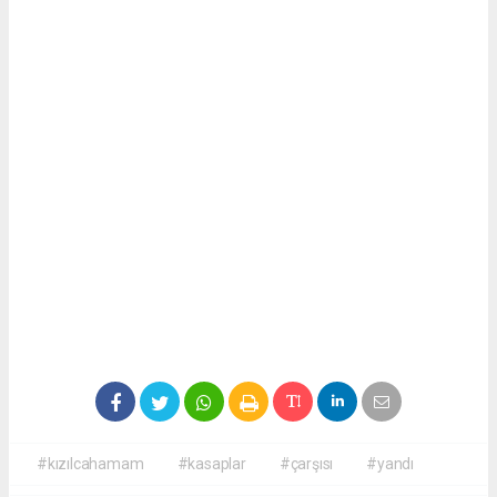
#kızılcahamam
#kasaplar
#çarşısı
#yandı