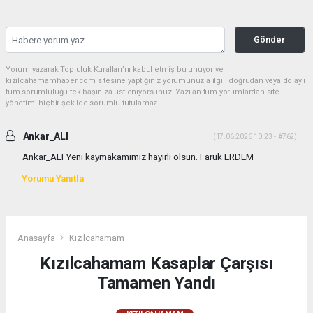
Gönder
Yorum yazarak Topluluk Kuralları’nı kabul etmiş bulunuyor ve
kizilcahamamhaber.com sitesine yaptığınız yorumunuzla ilgili doğrudan veya dolaylı
tüm sorumluluğu tek başınıza üstleniyorsunuz. Yazılan tüm yorumlardan site
yönetimi hiçbir şekilde sorumlu tutulamaz.
Ankar_ALI
(17.06.2026 10:23 - #762)
Ankar_ALI Yeni kaymakamımız hayırlı olsun. Faruk ERDEM
Yorumu Yanıtla
Anasayfa
Kızılcahamam
Kızılcahamam Kasaplar Çarşısı
Tamamen Yandı