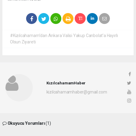
#Kızılcahamam’dan Ankara Valisi Yakup Canbolat’a Hayırlı
Olsun Ziyareti
KızılcahamamHaber
kizilcahamamhaber@gmail.com
Okuyucu Yorumları
(1)