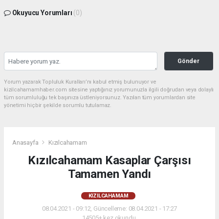
Okuyucu Yorumları
(0)
Gönder
Yorum yazarak Topluluk Kuralları’nı kabul etmiş bulunuyor ve
kizilcahamamhaber.com sitesine yaptığınız yorumunuzla ilgili doğrudan veya dolaylı
tüm sorumluluğu tek başınıza üstleniyorsunuz. Yazılan tüm yorumlardan site
yönetimi hiçbir şekilde sorumlu tutulamaz.
Anasayfa
Kızılcahamam
Kızılcahamam Kasaplar Çarşısı
Tamamen Yandı
KIZILCAHAMAM
08.04.2021 - 09:12, Güncelleme: 08.04.2021 - 17:27
14505+ kez okundu.