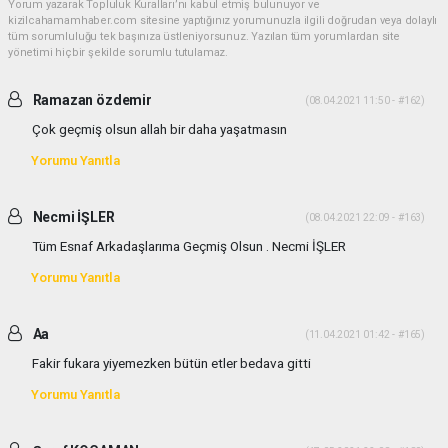
Yorum yazarak Topluluk Kuralları’nı kabul etmiş bulunuyor ve
kizilcahamamhaber.com sitesine yaptığınız yorumunuzla ilgili doğrudan veya dolaylı
tüm sorumluluğu tek başınıza üstleniyorsunuz. Yazılan tüm yorumlardan site
yönetimi hiçbir şekilde sorumlu tutulamaz.
Ramazan özdemir
(08.04.2021 11:50 - #162)
Çok geçmiş olsun allah bir daha yaşatmasın
Yorumu Yanıtla
Necmi İŞLER
(08.04.2021 22:09 - #163)
Tüm Esnaf Arkadaşlarıma Geçmiş Olsun . Necmi İŞLER
Yorumu Yanıtla
Aa
(11.04.2021 01:42 - #165)
Fakir fukara yiyemezken bütün etler bedava gitti
Yorumu Yanıtla