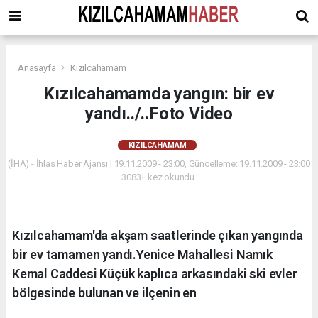
Anasayfa
Kızılcahamam
Kızılcahamamda yangın: bir ev
yandı../..Foto Video
KIZILCAHAMAM
(İHA) - İhlas Haber Ajansı | 19.11.2009 - 23:00, Güncelleme: 19.11.2009 - 23:00
3083+ kez okundu.
Kızılcahamam'da akşam saatlerinde çıkan yangında
bir ev tamamen yandı.Yenice Mahallesi Namık
Kemal Caddesi Küçük kaplıca arkasındaki ski evler
bölgesinde bulunan ve ilçenin en