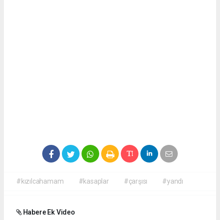
#kızılcahamam
#kasaplar
#çarşısı
#yandı
Habere Ek Video