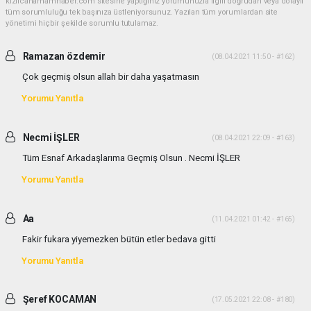
kizilcahamamhaber.com sitesine yaptığınız yorumunuzla ilgili doğrudan veya dolaylı
tüm sorumluluğu tek başınıza üstleniyorsunuz. Yazılan tüm yorumlardan site
yönetimi hiçbir şekilde sorumlu tutulamaz.
Ramazan özdemir
(08.04.2021 11:50 - #162)
Çok geçmiş olsun allah bir daha yaşatmasın
Yorumu Yanıtla
Necmi İŞLER
(08.04.2021 22:09 - #163)
Tüm Esnaf Arkadaşlarıma Geçmiş Olsun . Necmi İŞLER
Yorumu Yanıtla
Aa
(11.04.2021 01:42 - #165)
Fakir fukara yiyemezken bütün etler bedava gitti
Yorumu Yanıtla
Şeref KOCAMAN
(17.05.2021 22:08 - #180)