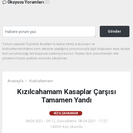
Okuyucu Yorumları
(0)
Gönder
Yorum yazarak Topluluk Kuralları’nı kabul etmiş bulunuyor ve
kizilcahamamhaber.com sitesine yaptığınız yorumunuzla ilgili doğrudan veya dolaylı
tüm sorumluluğu tek başınıza üstleniyorsunuz. Yazılan tüm yorumlardan site
yönetimi hiçbir şekilde sorumlu tutulamaz.
Anasayfa
Kızılcahamam
Kızılcahamam Kasaplar Çarşısı
Tamamen Yandı
KIZILCAHAMAM
08.04.2021 - 09:12, Güncelleme: 08.04.2021 - 17:27
14505+ kez okundu.