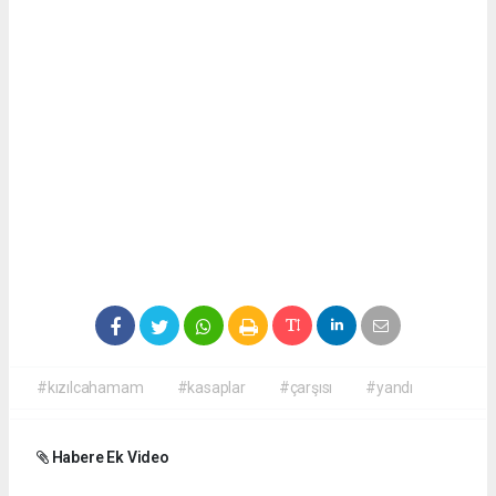
#kızılcahamam
#kasaplar
#çarşısı
#yandı
Habere Ek Video