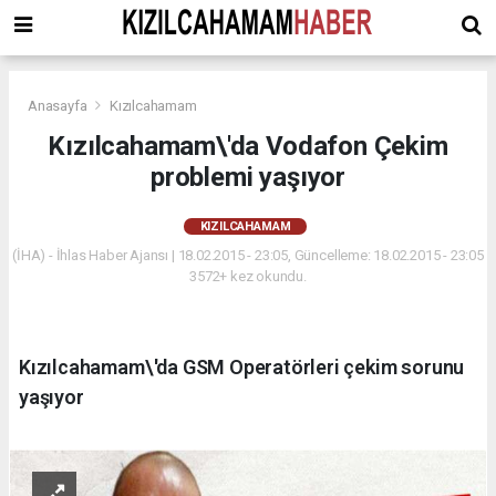
Anasayfa
Kızılcahamam
Kızılcahamam\'da Vodafon Çekim
problemi yaşıyor
KIZILCAHAMAM
(İHA) - İhlas Haber Ajansı | 18.02.2015 - 23:05, Güncelleme: 18.02.2015 - 23:05
3572+ kez okundu.
Kızılcahamam\'da GSM Operatörleri çekim sorunu
yaşıyor