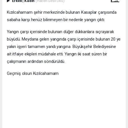
Erkek
|
Kadın
(Haberi Sesli Oku)
Kızılcahamam şehir merkezinde bulunan Kasaplar çarşısında
sabaha karşı henüz bilinmeyen bir nedenle yangın çıktı.
Yangın çarşı içerisinde bulunan düğer dükkanlara sıçrayarak
büyüdü. Meydana gelen yangında çarşı içerisinde bulunan 20 ye
yakın işyeri tamamen yandı.yangına Büyükşehir Belediyesine
ait itfaiye ekipleri müdahale etti. Yangın iki saat süren bir
çalışmanın ardından söndürüldü.
Geçmiş olsun Kızılcahamam