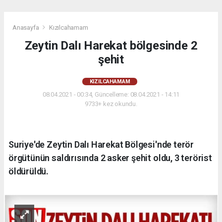
Anasayfa
Kızılcahamam
Zeytin Dalı Harekat bölgesinde 2
şehit
KIZILCAHAMAM
08.04.2021 - 00:34, Güncelleme: 08.04.2021 - 14:11
9733+ kez okundu.
Suriye'de Zeytin Dalı Harekat Bölgesi'nde terör
örgütünün saldırısında 2 asker şehit oldu, 3 terörist
öldürüldü.