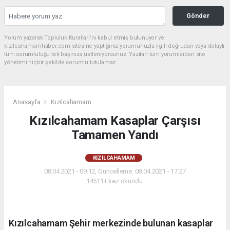
Gönder
Yorum yazarak Topluluk Kuralları’nı kabul etmiş bulunuyor ve
kizilcahamamhaber.com sitesine yaptığınız yorumunuzla ilgili doğrudan veya dolaylı
tüm sorumluluğu tek başınıza üstleniyorsunuz. Yazılan tüm yorumlardan site
yönetimi hiçbir şekilde sorumlu tutulamaz.
Anasayfa
Kızılcahamam
Kızılcahamam Kasaplar Çarşısı
Tamamen Yandı
KIZILCAHAMAM
08.04.2021 - 09:12, Güncelleme: 08.04.2021 - 17:27
14511+ kez okundu.
Kızılcahamam Şehir merkezinde bulunan kasaplar