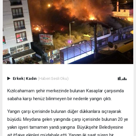
Erkek
|
Kadın
(Haberi Sesli Oku)
Kızılcahamam şehir merkezinde bulunan Kasaplar çarşısında
sabaha karşı henüz bilinmeyen bir nedenle yangın çıktı.
Yangın çarşı içerisinde bulunan düğer dükkanlara sıçrayarak
büyüdü. Meydana gelen yangında çarşı içerisinde bulunan 20 ye
yakın işyeri tamamen yandı.yangına Büyükşehir Belediyesine
ait itfaiye ekipleri müdahale etti. Yangın iki saat süren bir