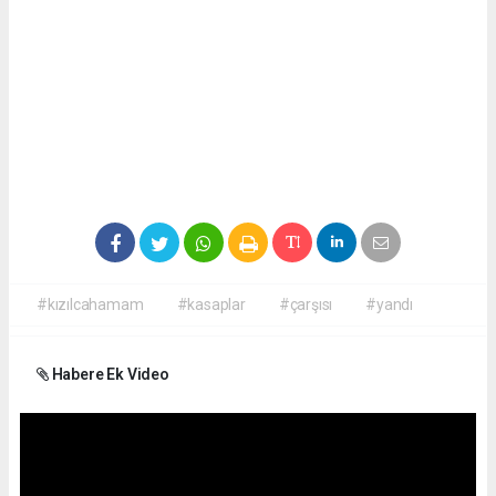
#kızılcahamam
#kasaplar
#çarşısı
#yandı
Habere Ek Video