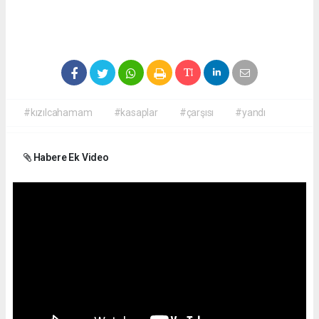
#kızılcahamam
#kasaplar
#çarşısı
#yandı
Habere Ek Video