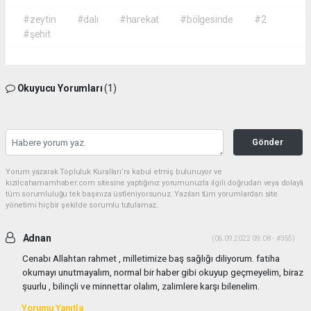
#zeytin
#dalı
#harekat
#bölgesinde
#2
#şehit
Okuyucu Yorumları
(1)
Gönder
Yorum yazarak Topluluk Kuralları’nı kabul etmiş bulunuyor ve
kizilcahamamhaber.com sitesine yaptığınız yorumunuzla ilgili doğrudan veya dolaylı
tüm sorumluluğu tek başınıza üstleniyorsunuz. Yazılan tüm yorumlardan site
yönetimi hiçbir şekilde sorumlu tutulamaz.
Adnan
(06.09.2022 09:08 - #355)
Cenabı Allahtan rahmet , milletimize baş sağlığı diliyorum. fatiha
okumayı unutmayalım, normal bir haber gibi okuyup geçmeyelim, biraz
şuurlu , bilinçli ve minnettar olalım, zalimlere karşı bilenelim.
Yorumu Yanıtla