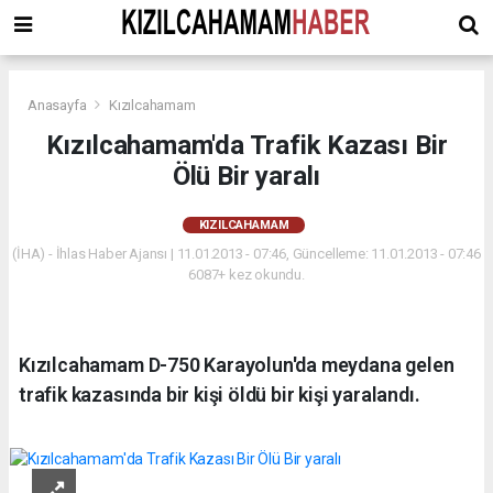
Anasayfa
Kızılcahamam
Kızılcahamam'da Trafik Kazası Bir
Ölü Bir yaralı
KIZILCAHAMAM
(İHA) - İhlas Haber Ajansı | 11.01.2013 - 07:46, Güncelleme: 11.01.2013 - 07:46
6087+ kez okundu.
Kızılcahamam D-750 Karayolun'da meydana gelen
trafik kazasında bir kişi öldü bir kişi yaralandı.