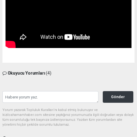
Okuyucu Yorumları
(4)
Gönder
Yorum yazarak Topluluk Kuralları’nı kabul etmiş bulunuyor ve
kizilcahamamhaber.com sitesine yaptığınız yorumunuzla ilgili doğrudan veya dolaylı
tüm sorumluluğu tek başınıza üstleniyorsunuz. Yazılan tüm yorumlardan site
yönetimi hiçbir şekilde sorumlu tutulamaz.