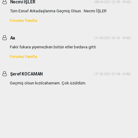
Necmi İŞLER
(08.04.2021 22:09 - #163)
Tüm Esnaf Arkadaşlarıma Geçmiş Olsun . Necmi İŞLER
Yorumu Yanıtla
Aa
(11.04.2021 01:42 - #165)
Fakir fukara yiyemezken bütün etler bedava gitti
Yorumu Yanıtla
Şeref KOCAMAN
(17.05.2021 22:08 - #180)
Geçmiş olsun kızılcahamam. Çok üzüldüm.
Yorumu Yanıtla
haber paketi
haber scripti
haber yazılımı
Tüm hakları saklı tutulmaktadır.Copyright 2026©