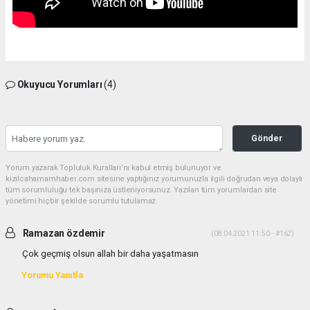
Okuyucu Yorumları
(4)
Gönder
Yorum yazarak Topluluk Kuralları’nı kabul etmiş bulunuyor ve
kizilcahamamhaber.com sitesine yaptığınız yorumunuzla ilgili doğrudan veya dolaylı
tüm sorumluluğu tek başınıza üstleniyorsunuz. Yazılan tüm yorumlardan site
yönetimi hiçbir şekilde sorumlu tutulamaz.
Ramazan özdemir
(08.04.2021 11:50 - #162)
Çok geçmiş olsun allah bir daha yaşatmasın
Yorumu Yanıtla