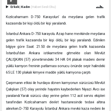
Erkek
|
Kadın
(Haberi Sesli Oku)
Kızılcahamam D-750 Karayolun' da meydana gelen trafik
kazasında bir kişi öldü bir kişi yaralandı.
İstanbul Ankara D-750 karayolu Azap hane mevkiinde meydana
gelen trafik kazasında bir kişi öldü, bir kişi yaralandı. Edinilen
bilgiye göre Saat: 21.50 de meydana gelen trafik kazasında
İstanbul’dan Ankara istikametine gitmekte olan Mevlüt
ÇALIŞKAN (57) yönetimindeki 34 HA 04 plakalı madeni demir
yüklü kamyon freninin patlaması sonucu önünde seyir halindeki
65 LE 130 plakalı kimyevi madde yüklü kamyona çarptı.
Çarpmanın etkisi ile hurdaya dönen kamyonun sürücüsü Mevlüt
Çalışkan (57) olay yerinde hayatını kaybederken Niyazi Avcı ise
yaralandı.Yaralı sürücü olay yerine gelen 112 acil servis ekipleri
tarafından Kızılcahamam devlet hastanesinde tedavi altına
alınırken.D-750 Karayolu İstanbul Ankara mevkii kaza nedeni ile