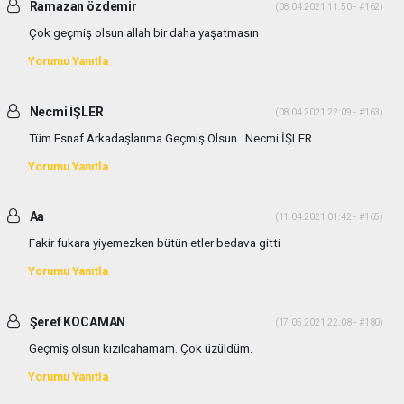
Ramazan özdemir
(08.04.2021 11:50 - #162)
Çok geçmiş olsun allah bir daha yaşatmasın
Yorumu Yanıtla
Necmi İŞLER
(08.04.2021 22:09 - #163)
Tüm Esnaf Arkadaşlarıma Geçmiş Olsun . Necmi İŞLER
Yorumu Yanıtla
Aa
(11.04.2021 01:42 - #165)
Fakir fukara yiyemezken bütün etler bedava gitti
Yorumu Yanıtla
Şeref KOCAMAN
(17.05.2021 22:08 - #180)
Geçmiş olsun kızılcahamam. Çok üzüldüm.
Yorumu Yanıtla