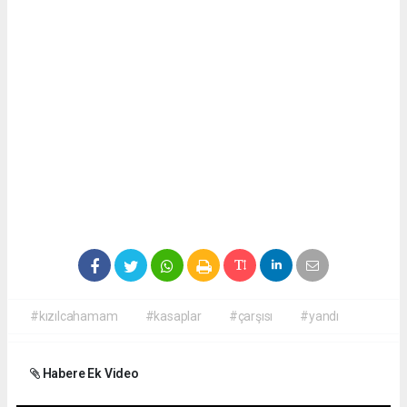
#kızılcahamam
#kasaplar
#çarşısı
#yandı
Habere Ek Video