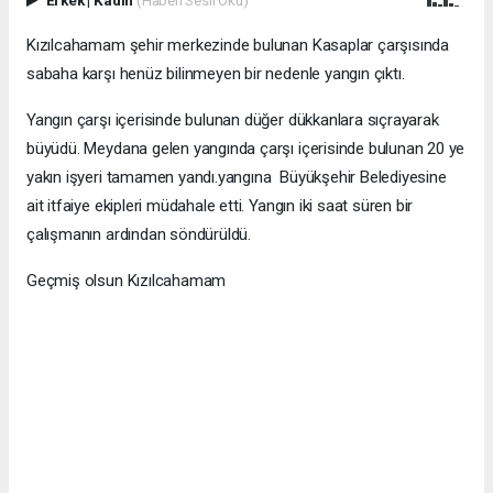
Erkek
|
Kadın
(Haberi Sesli Oku)
Kızılcahamam şehir merkezinde bulunan Kasaplar çarşısında
sabaha karşı henüz bilinmeyen bir nedenle yangın çıktı.
Yangın çarşı içerisinde bulunan düğer dükkanlara sıçrayarak
büyüdü. Meydana gelen yangında çarşı içerisinde bulunan 20 ye
yakın işyeri tamamen yandı.yangına Büyükşehir Belediyesine
ait itfaiye ekipleri müdahale etti. Yangın iki saat süren bir
çalışmanın ardından söndürüldü.
Geçmiş olsun Kızılcahamam