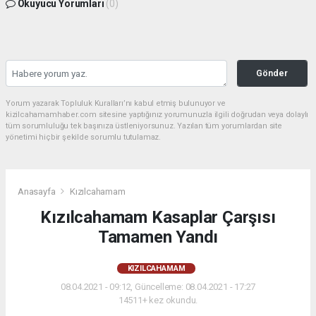
Okuyucu Yorumları
(0)
Gönder
Yorum yazarak Topluluk Kuralları’nı kabul etmiş bulunuyor ve
kizilcahamamhaber.com sitesine yaptığınız yorumunuzla ilgili doğrudan veya dolaylı
tüm sorumluluğu tek başınıza üstleniyorsunuz. Yazılan tüm yorumlardan site
yönetimi hiçbir şekilde sorumlu tutulamaz.
Anasayfa
Kızılcahamam
Kızılcahamam Kasaplar Çarşısı
Tamamen Yandı
KIZILCAHAMAM
08.04.2021 - 09:12, Güncelleme: 08.04.2021 - 17:27
14511+ kez okundu.