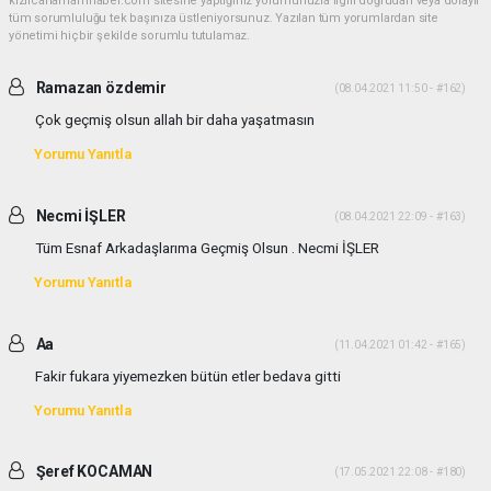
kizilcahamamhaber.com sitesine yaptığınız yorumunuzla ilgili doğrudan veya dolaylı
tüm sorumluluğu tek başınıza üstleniyorsunuz. Yazılan tüm yorumlardan site
yönetimi hiçbir şekilde sorumlu tutulamaz.
Ramazan özdemir
(08.04.2021 11:50 - #162)
Çok geçmiş olsun allah bir daha yaşatmasın
Yorumu Yanıtla
Necmi İŞLER
(08.04.2021 22:09 - #163)
Tüm Esnaf Arkadaşlarıma Geçmiş Olsun . Necmi İŞLER
Yorumu Yanıtla
Aa
(11.04.2021 01:42 - #165)
Fakir fukara yiyemezken bütün etler bedava gitti
Yorumu Yanıtla
Şeref KOCAMAN
(17.05.2021 22:08 - #180)