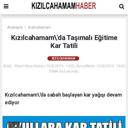
Anasayfa
Kızılcahamam
Kızılcahamam\'da Taşımalı Eğitime
Kar Tatili
KIZILCAHAMAM
(İHA) - İhlas Haber Ajansı | 10.02.2015 - 14:33, Güncelleme: 10.02.2015 - 14:33
3588+ kez okundu.
Kızılcahamam\'da sabah başlayan kar yağışı devam
ediyor