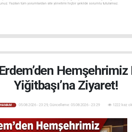
sunuz. Yazılan tüm yorumlardan site yönetimi hiçbir şekilde sorumlu tutulamaz.
rdem’den Hemşehrimiz 
Yiğitbaşı’na Ziyaret!
05.08.2026 - 23:29, Güncelleme: 05.08.2026 - 23:29
1222 kez o
AHAMAM