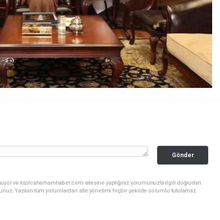
Gönder
nuyor ve kizilcahamamhaber.com sitesine yaptığınız yorumunuzla ilgili doğrudan
sunuz. Yazılan tüm yorumlardan site yönetimi hiçbir şekilde sorumlu tutulamaz.