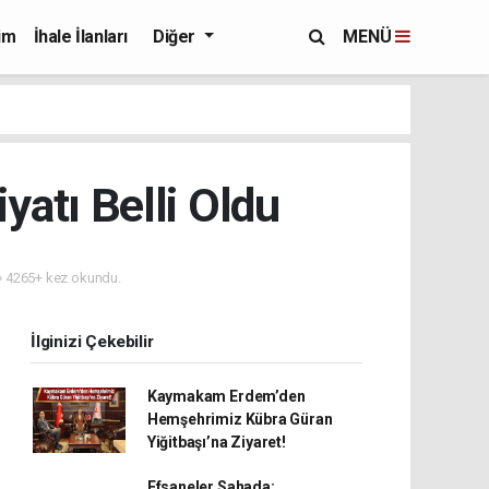
im
İhale İlanları
Diğer
MENÜ
atı Belli Oldu
4265+ kez okundu.
İlginizi Çekebilir
Kaymakam Erdem’den
Hemşehrimiz Kübra Güran
Yiğitbaşı’na Ziyaret!
Efsaneler Sahada: