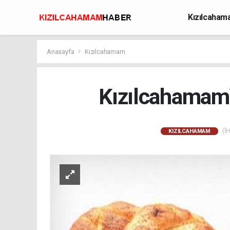
Kızılcaha
Avcılık
Anasayfa
Kızılcahamam
Kızılcahamam\
(İH
KIZILCAHAMAM