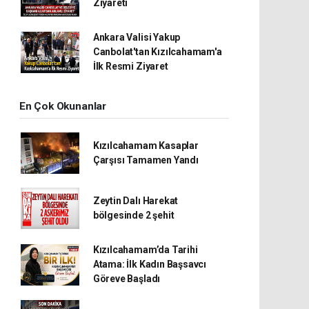
Ziyareti
Ankara Valisi Yakup
Canbolat'tan Kızılcahamam'a
İlk Resmi Ziyaret
En Çok Okunanlar
Kızılcahamam Kasaplar
Çarşısı Tamamen Yandı
Zeytin Dalı Harekat
bölgesinde 2 şehit
Kızılcahamam’da Tarihi
Atama: İlk Kadın Başsavcı
Göreve Başladı