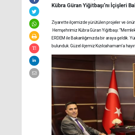
Kübra Güran Yiğitbaşı’nı İçişleri Ba
Ziyarette ilçemizde yürütülen projeler ve ön
Hemşehrimiz Kübra Güran Yiğitbaşı: “Memle
ERDEM ile Bakanlığımızda bir araya geldik. Y
bulunduk. Güzel ilçemiz Kızılcahamam’a hayı