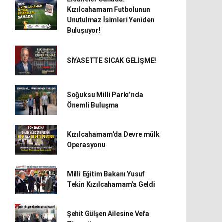
Kızılcahamam Futbolunun
Unutulmaz İsimleri Yeniden
Buluşuyor!
SİYASETTE SICAK GELİŞME!
Soğuksu Milli Parkı’nda
Önemli Buluşma
Kızılcahamam'da Devre mülk
Operasyonu
Milli Eğitim Bakanı Yusuf
Tekin Kızılcahamam'a Geldi
Şehit Gülşen Ailesine Vefa