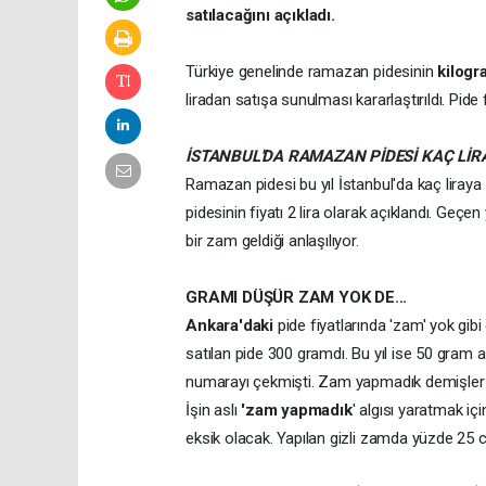
satılacağını açıkladı.
Türkiye genelinde ramazan pidesinin
kilogra
liradan satışa sunulması kararlaştırıldı. Pide
İSTANBUL'DA RAMAZAN PİDESİ KAÇ LİR
Ramazan pidesi bu yıl İstanbul'da kaç liray
pidesinin fiyatı 2 lira olarak açıklandı. Geçen
bir zam geldiği anlaşılıyor.
GRAMI DÜŞÜR ZAM YOK DE...
Ankara'daki
pide fiyatlarında 'zam' yok gibi 
satılan pide 300 gramdı. Bu yıl ise 50 gram az
numarayı çekmişti. Zam yapmadık demişler a
İşin aslı
'zam yapmadık
' algısı yaratmak içi
eksik olacak. Yapılan gizli zamda yüzde 25 