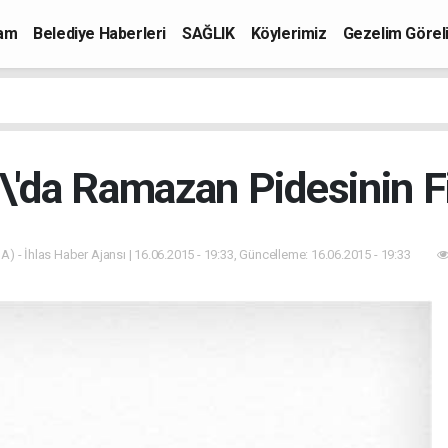
mam
Belediye Haberleri
SAĞLIK
Köylerimiz
Gezelim Görel
'da Ramazan Pidesinin Fiy
A) - İhlas Haber Ajansı | 16.06.2015 - 19:33, Güncelleme: 16.06.2015 - 19:33