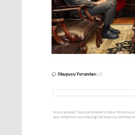
Okuyucu Yorumları
(0)
Yorum yazarak Topluluk Kuralları’nı kabul etmiş bulu
veya dolaylı tüm sorumluluğu tek başınıza üstleniyor