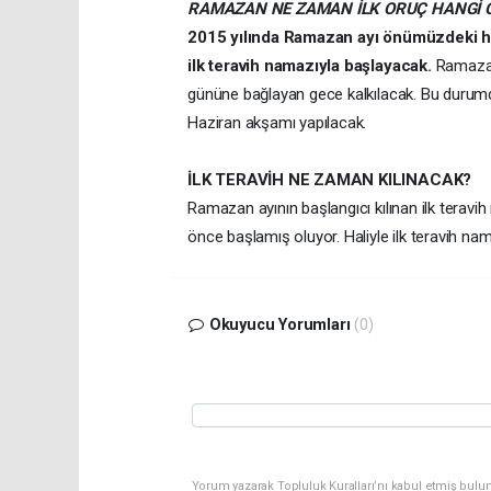
RAMAZAN NE ZAMAN İLK ORUÇ HANGİ 
2015 yılında Ramazan ayı önümüzdeki h
ilk teravih namazıyla başlayacak.
Ramazan
gününe bağlayan gece kalkılacak. Bu durumda
Haziran akşamı yapılacak.
İLK TERAVİH NE ZAMAN KILINACAK?
Ramazan ayının başlangıcı kılınan ilk teravi
önce başlamış oluyor. Haliyle ilk teravih 
Okuyucu Yorumları
(0)
Yorum yazarak Topluluk Kuralları’nı kabul etmiş bulu