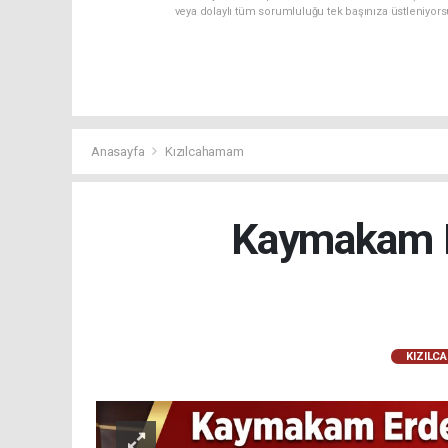
veya dolaylı tüm sorumluluğu tek başınıza üstleniyor
Anasayfa
Kızılcahamam
Kaymakam E
KIZILC