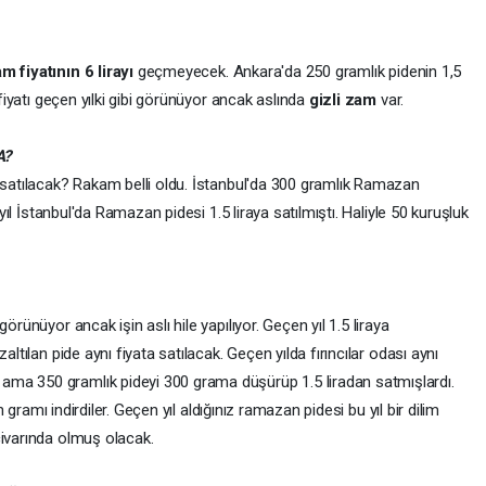
m fiyatının 6 lirayı
geçmeyecek. Ankara'da 250 gramlık pidenin 1,5
 fiyatı geçen yılki gibi görünüyor ancak aslında
gizli zam
var.
A?
a satılacak? Rakam belli oldu. İstanbul'da 300 gramlık Ramazan
 yıl İstanbul'da Ramazan pidesi 1.5 liraya satılmıştı. Haliyle 50 kuruşluk
görünüyor ancak işin aslı hile yapılıyor. Geçen yıl 1.5 liraya
altılan pide aynı fiyata satılacak. Geçen yılda fırıncılar odası aynı
ma 350 gramlık pideyi 300 grama düşürüp 1.5 liradan satmışlardı.
n gramı indirdiler. Geçen yıl aldığınız ramazan pidesi bu yıl bir dilim
civarında olmuş olacak.