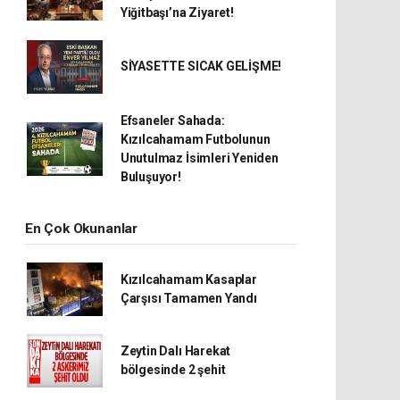
Yiğitbaşı’na Ziyaret!
SİYASETTE SICAK GELİŞME!
Efsaneler Sahada:
Kızılcahamam Futbolunun
Unutulmaz İsimleri Yeniden
Buluşuyor!
En Çok Okunanlar
Kızılcahamam Kasaplar
Çarşısı Tamamen Yandı
Zeytin Dalı Harekat
bölgesinde 2 şehit