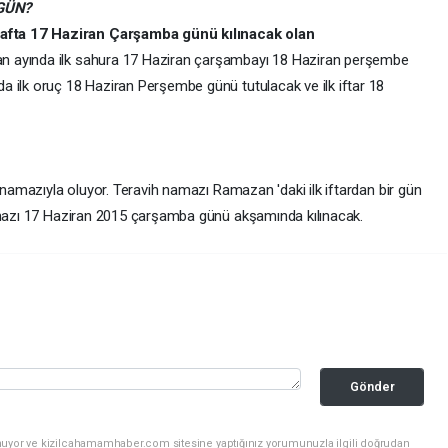
GÜN?
afta 17 Haziran Çarşamba günü kılınacak olan
 ayında ilk sahura 17 Haziran çarşambayı 18 Haziran perşembe
 ilk oruç 18 Haziran Perşembe günü tutulacak ve ilk iftar 18
h namazıyla oluyor. Teravih namazı Ramazan 'daki ilk iftardan bir gün
namazı 17 Haziran 2015 çarşamba günü akşamında kılınacak.
Gönder
nuyor ve kizilcahamamhaber.com sitesine yaptığınız yorumunuzla ilgili doğrudan