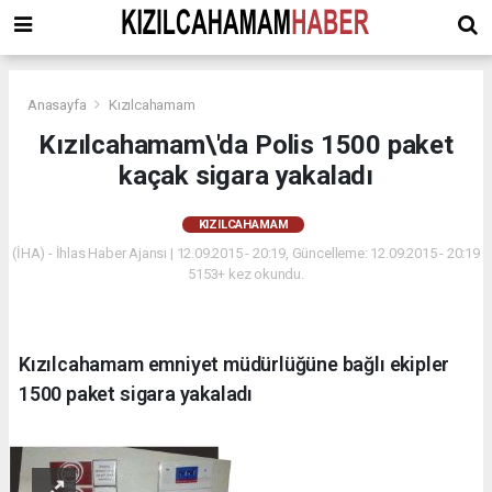
Anasayfa
Kızılcahamam
Kızılcahamam\'da Polis 1500 paket
kaçak sigara yakaladı
KIZILCAHAMAM
(İHA) - İhlas Haber Ajansı | 12.09.2015 - 20:19, Güncelleme: 12.09.2015 - 20:19
5153+ kez okundu.
Kızılcahamam emniyet müdürlüğüne bağlı ekipler
1500 paket sigara yakaladı