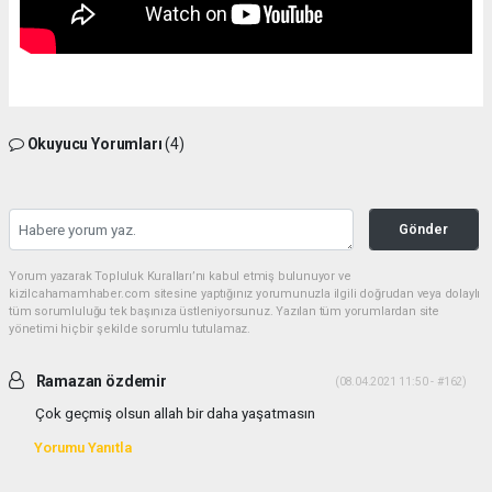
Okuyucu Yorumları
(4)
Gönder
Yorum yazarak Topluluk Kuralları’nı kabul etmiş bulunuyor ve
kizilcahamamhaber.com sitesine yaptığınız yorumunuzla ilgili doğrudan veya dolaylı
tüm sorumluluğu tek başınıza üstleniyorsunuz. Yazılan tüm yorumlardan site
yönetimi hiçbir şekilde sorumlu tutulamaz.
Ramazan özdemir
(08.04.2021 11:50 - #162)
Çok geçmiş olsun allah bir daha yaşatmasın
Yorumu Yanıtla