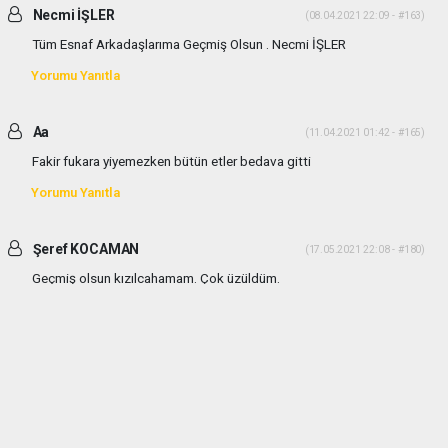
Necmi İŞLER
(08.04.2021 22:09 - #163)
Tüm Esnaf Arkadaşlarıma Geçmiş Olsun . Necmi İŞLER
Yorumu Yanıtla
Aa
(11.04.2021 01:42 - #165)
Fakir fukara yiyemezken bütün etler bedava gitti
Yorumu Yanıtla
Şeref KOCAMAN
(17.05.2021 22:08 - #180)
Geçmiş olsun kızılcahamam. Çok üzüldüm.
Yorumu Yanıtla
haber paketi
haber scripti
haber yazılımı