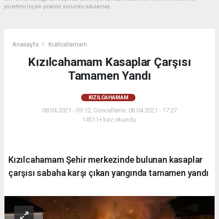
yönetimi hiçbir şekilde sorumlu tutulamaz.
Anasayfa
Kızılcahamam
Kızılcahamam Kasaplar Çarşısı
Tamamen Yandı
KIZILCAHAMAM
08.04.2021 - 09:12, Güncelleme: 08.04.2021 - 17:27
14511+ kez okundu.
Kızılcahamam Şehir merkezinde bulunan kasaplar
çarşısı sabaha karşı çıkan yangında tamamen yandı