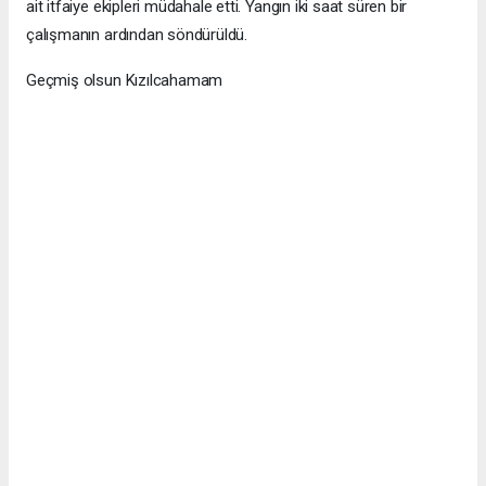
ait itfaiye ekipleri müdahale etti. Yangın iki saat süren bir
çalışmanın ardından söndürüldü.
Geçmiş olsun Kızılcahamam