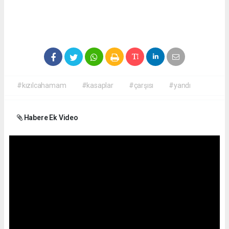
#kızılcahamam
#kasaplar
#çarşısı
#yandı
Habere Ek Video