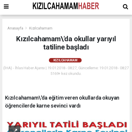
Anasayfa
Kızılcahamam
Kızılcahamam\'da okullar yarıyıl
tatiline başladı
KIZILCAHAMAM
(İHA) - İhlas Haber Ajansı | 19.01.2018 - 08:27, Güncelleme: 19.01.2018 - 08:27
5169+ kez okundu.
Kızılcahamam\'da eğitim veren okullarda okuyan
öğrencilerde karne sevinci vardı