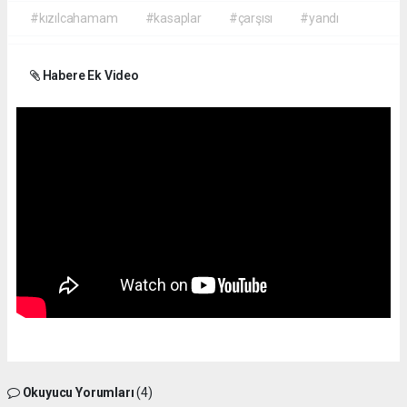
#kızılcahamam
#kasaplar
#çarşısı
#yandı
Habere Ek Video
Okuyucu Yorumları
(4)