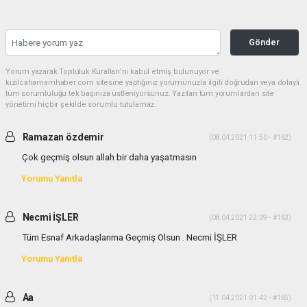
Gönder
Yorum yazarak Topluluk Kuralları’nı kabul etmiş bulunuyor ve
kizilcahamamhaber.com sitesine yaptığınız yorumunuzla ilgili doğrudan veya dolaylı
tüm sorumluluğu tek başınıza üstleniyorsunuz. Yazılan tüm yorumlardan site
yönetimi hiçbir şekilde sorumlu tutulamaz.
Ramazan özdemir
(08.04.2021 11:50 - #162)
Çok geçmiş olsun allah bir daha yaşatmasın
Yorumu Yanıtla
Necmi İŞLER
(08.04.2021 22:09 - #163)
Tüm Esnaf Arkadaşlarıma Geçmiş Olsun . Necmi İŞLER
Yorumu Yanıtla
Aa
(11.04.2021 01:42 - #165)