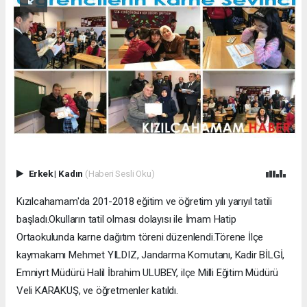
Erkek
|
Kadın
(Haberi Sesli Oku)
Kızılcahamam'da 201-2018 eğitim ve öğretim yılı yarıyıl tatili
başladı.Okulların tatil olması dolayısı ile İmam Hatip
Ortaokulunda karne dağıtım töreni düzenlendi.Törene İlçe
kaymakamı Mehmet YILDIZ, Jandarma Komutanı, Kadir BİLGİ,
Emniyrt Müdürü Halil İbrahim ULUBEY, ilçe Milli Eğitim Müdürü
Veli KARAKUŞ, ve öğretmenler katıldı.