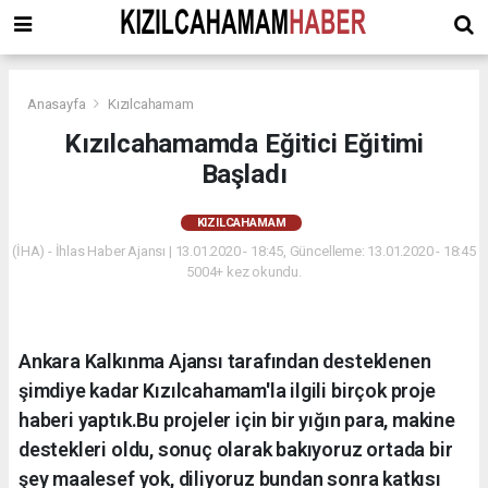
Anasayfa
Kızılcahamam
Kızılcahamamda Eğitici Eğitimi
Başladı
KIZILCAHAMAM
(İHA) - İhlas Haber Ajansı | 13.01.2020 - 18:45, Güncelleme: 13.01.2020 - 18:45
5004+ kez okundu.
Ankara Kalkınma Ajansı tarafından desteklenen
şimdiye kadar Kızılcahamam'la ilgili birçok proje
haberi yaptık.Bu projeler için bir yığın para, makine
destekleri oldu, sonuç olarak bakıyoruz ortada bir
şey maalesef yok, diliyoruz bundan sonra katkısı