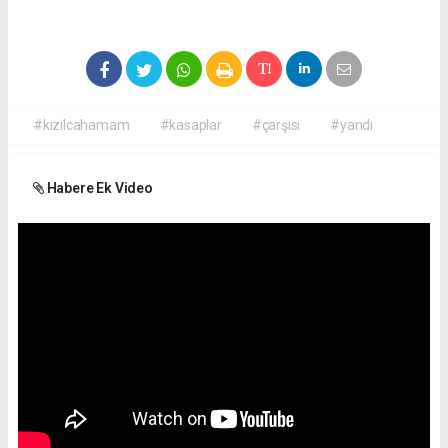
#kızılcahamam
#kasaplar
#çarşısı
#yandı
Habere Ek Video