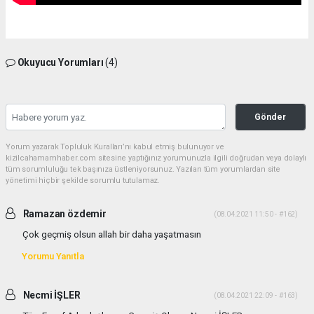
Okuyucu Yorumları
(4)
Gönder
Yorum yazarak Topluluk Kuralları’nı kabul etmiş bulunuyor ve
kizilcahamamhaber.com sitesine yaptığınız yorumunuzla ilgili doğrudan veya dolaylı
tüm sorumluluğu tek başınıza üstleniyorsunuz. Yazılan tüm yorumlardan site
yönetimi hiçbir şekilde sorumlu tutulamaz.
Ramazan özdemir
(08.04.2021 11:50 - #162)
Çok geçmiş olsun allah bir daha yaşatmasın
Yorumu Yanıtla
Necmi İŞLER
(08.04.2021 22:09 - #163)