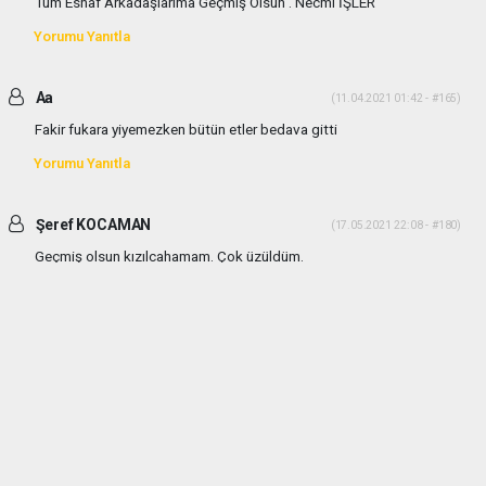
Tüm Esnaf Arkadaşlarıma Geçmiş Olsun . Necmi İŞLER
Yorumu Yanıtla
Aa
(11.04.2021 01:42 - #165)
Fakir fukara yiyemezken bütün etler bedava gitti
Yorumu Yanıtla
Şeref KOCAMAN
(17.05.2021 22:08 - #180)
Geçmiş olsun kızılcahamam. Çok üzüldüm.
Yorumu Yanıtla
haber paketi
haber scripti
haber yazılımı
Tüm hakları saklı tutulmaktadır.Copyright 2026©
Haber Yazılımı:
Web Aksiyon ®