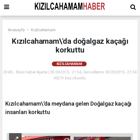
Anasayfa
Kızılcahamam
Kızılcahamam\'da doğalgaz kaçağı
korkuttu
KIZILCAHAMAM
(İHA) - İhlas Haber Ajansı | 03.09.2015 - 21:54, Güncelleme: 03.09.2015 - 21:54
4527+ kez okundu.
Kızılcahamam\'da meydana gelen Doğalgaz kaçağı
insanları korkuttu