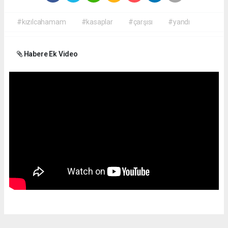
#kızılcahamam
#kasaplar
#çarşısı
#yandı
Habere Ek Video