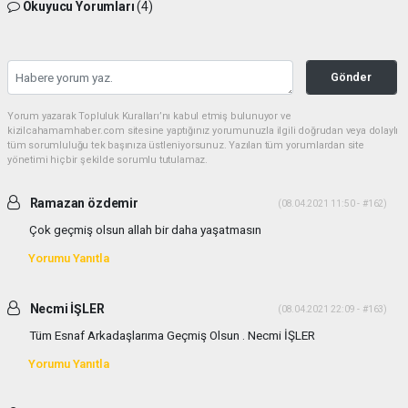
Okuyucu Yorumları
(4)
Gönder
Yorum yazarak Topluluk Kuralları’nı kabul etmiş bulunuyor ve
kizilcahamamhaber.com sitesine yaptığınız yorumunuzla ilgili doğrudan veya dolaylı
tüm sorumluluğu tek başınıza üstleniyorsunuz. Yazılan tüm yorumlardan site
yönetimi hiçbir şekilde sorumlu tutulamaz.
Ramazan özdemir
(08.04.2021 11:50 - #162)
Çok geçmiş olsun allah bir daha yaşatmasın
Yorumu Yanıtla
Necmi İŞLER
(08.04.2021 22:09 - #163)
Tüm Esnaf Arkadaşlarıma Geçmiş Olsun . Necmi İŞLER
Yorumu Yanıtla