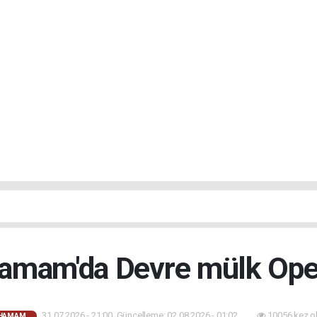
hamam'da Devre mülk Op
31.07.2026 - 21:00, Güncelleme: 02.08.2026 - 01:02
10056 kez o
AHAMAM