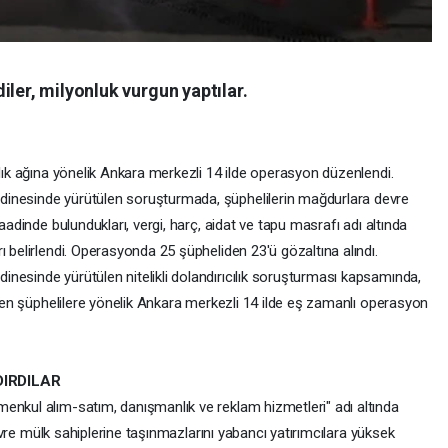
iler, milyonluk vurgun yaptılar.
ılık ağına yönelik Ankara merkezli 14 ilde operasyon düzenlendi.
dinesinde yürütülen soruşturmada, şüphelilerin mağdurlara devre
aadinde bulundukları, vergi, harç, aidat ve tapu masrafı adı altında
ı belirlendi. Operasyonda 25 şüpheliden 23'ü gözaltına alındı.
nesinde yürütülen nitelikli dolandırıcılık soruşturması kapsamında,
lenen şüphelilere yönelik Ankara merkezli 14 ilde eş zamanlı operasyon
DIRDILAR
enkul alım-satım, danışmanlık ve reklam hizmetleri" adı altında
 devre mülk sahiplerine taşınmazlarını yabancı yatırımcılara yüksek