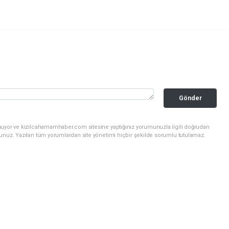
Gönder
nuyor ve kizilcahamamhaber.com sitesine yaptığınız yorumunuzla ilgili doğrudan
sunuz. Yazılan tüm yorumlardan site yönetimi hiçbir şekilde sorumlu tutulamaz.