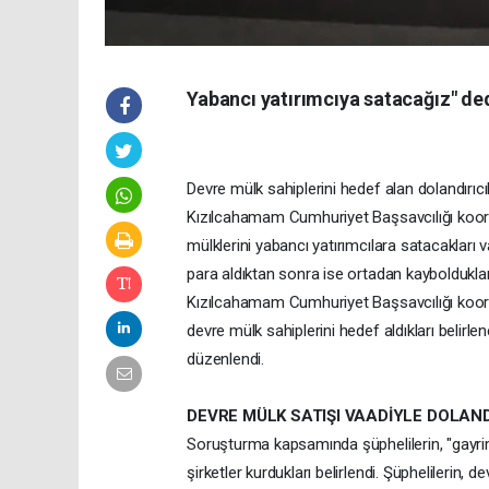
Yabancı yatırımcıya satacağız" ded
Devre mülk sahiplerini hedef alan dolandırıc
Kızılcahamam Cumhuriyet Başsavcılığı koor
mülklerini yabancı yatırımcılara satacakları v
para aldıktan sonra ise ortadan kaybolduklar
Kızılcahamam Cumhuriyet Başsavcılığı koordi
devre mülk sahiplerini hedef aldıkları belir
düzenlendi.
DEVRE MÜLK SATIŞI VAADİYLE DOLAN
Soruşturma kapsamında şüphelilerin, "gayrim
şirketler kurdukları belirlendi. Şüphelilerin,