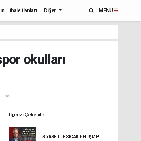
im
İhale İlanları
Diğer
MENÜ
por okulları
okundu.
İlginizi Çekebilir
SİYASETTE SICAK GELİŞME!