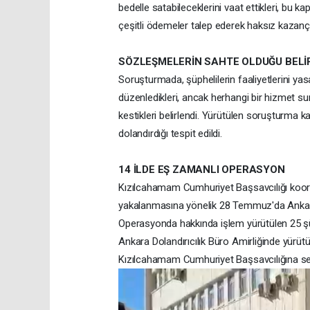
bedelle satabileceklerini vaat ettikleri, bu 
çeşitli ödemeler talep ederek haksız kazanç s
SÖZLEŞMELERİN SAHTE OLDUĞU BELİ
Soruşturmada, şüphelilerin faaliyetlerini ya
düzenledikleri, ancak herhangi bir hizmet su
kestikleri belirlendi. Yürütülen soruşturm
dolandırdığı tespit edildi.
14 İLDE EŞ ZAMANLI OPERASYON
Kızılcahamam Cumhuriyet Başsavcılığı koor
yakalanmasına yönelik 28 Temmuz'da Ankara 
Operasyonda hakkında işlem yürütülen 25 şüp
Ankara Dolandırıcılık Büro Amirliğinde yürüt
Kızılcahamam Cumhuriyet Başsavcılığına sev