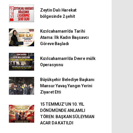
Zeytin Dalı Harekat
bölgesinde 2 şehit
Kızılcahamam’da Tarihi
Atama: İlk Kadın Başsavcı
Göreve Başladı
Kızılcahamam'da Devre mülk
Operasyonu
Büyükşehir Belediye Başkanı
Mansur Yavaş Yangın Yerini
Ziyaret Etti
15 TEMMUZ’UN 10. YIL
DÖNÜMÜNDE ANLAMLI
TÖREN: BAŞKAN SÜLEYMAN
ACAR DA KATILDI