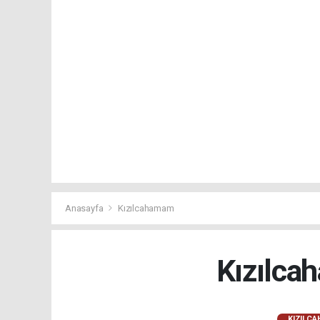
Anasayfa
Kızılcahamam
Kızılca
KIZILC