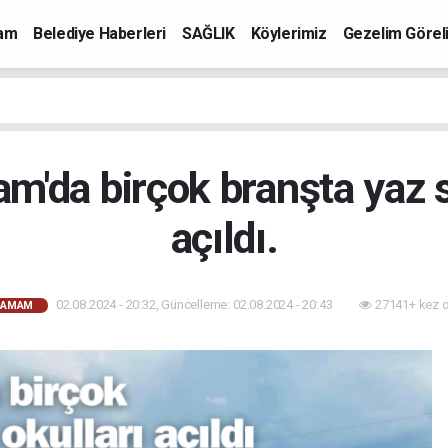
mam
Belediye Haberleri
SAĞLIK
Köylerimiz
Gezelim Görel
m'da birçok branşta yaz s
açıldı.
02.08.2024 - 20:32, Güncelleme: 02.08.2024 - 20:43
27141+ kez 
HAMAM