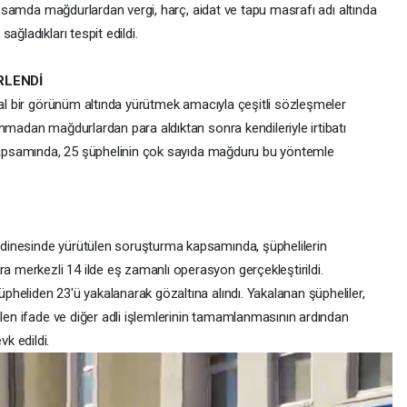
kapsamda mağdurlardan vergi, harç, aidat ve tapu masrafı adı altında
ağladıkları tespit edildi.
RLENDİ
sal bir görünüm altında yürütmek amacıyla çeşitli sözleşmeler
nmadan mağdurlardan para aldıktan sonra kendileriyle irtibatı
a kapsamında, 25 şüphelinin çok sayıda mağduru bu yöntemle
dinesinde yürütülen soruşturma kapsamında, şüphelilerin
merkezli 14 ilde eş zamanlı operasyon gerçekleştirildi.
heliden 23'ü yakalanarak gözaltına alındı. Yakalanan şüpheliler,
ülen ifade ve diğer adli işlemlerinin tamamlanmasının ardından
k edildi.