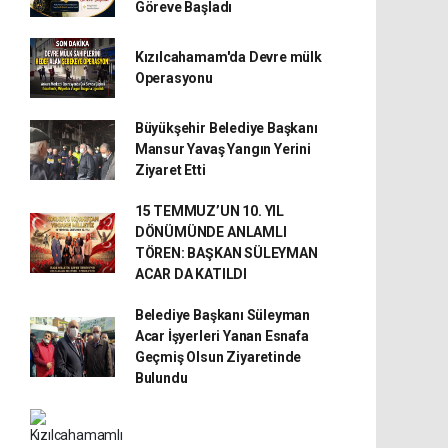
Göreve Başladı
Kızılcahamam'da Devre mülk
Operasyonu
Büyükşehir Belediye Başkanı
Mansur Yavaş Yangın Yerini
Ziyaret Etti
15 TEMMUZ’UN 10. YIL
DÖNÜMÜNDE ANLAMLI
TÖREN: BAŞKAN SÜLEYMAN
ACAR DA KATILDI
Belediye Başkanı Süleyman
Acar İşyerleri Yanan Esnafa
Geçmiş Olsun Ziyaretinde
Bulundu