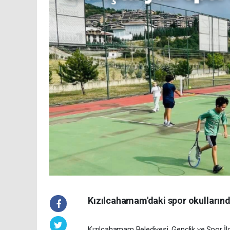
Kızılcahamam'daki spor okullarında
Kızılcahamam Belediyesi, Gençlik ve Spor İlç