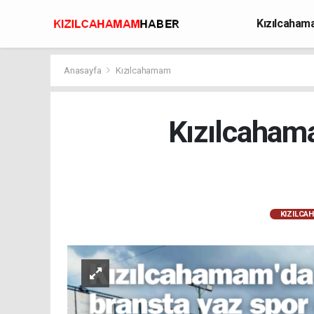
Kızılcaha
Avcılık
Anasayfa
Kızılcahamam
Kızılcahama
KIZILCA