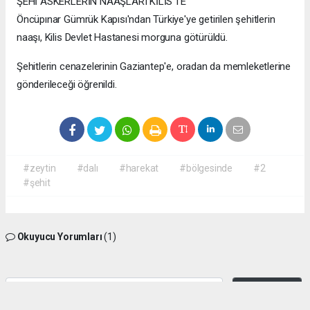
ŞEHİ ASKERLERİN NAAŞLARI KİLİS'TE
Öncüpınar Gümrük Kapısı'ndan Türkiye'ye getirilen şehitlerin
naaşı, Kilis Devlet Hastanesi morguna götürüldü.
Şehitlerin cenazelerinin Gaziantep'e, oradan da memleketlerine
gönderileceği öğrenildi.
#zeytin
#dalı
#harekat
#bölgesinde
#2
#şehit
Okuyucu Yorumları
(1)
Gönder