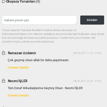
Okuyucu Yorumları
(4)
Gönder
Yorum yazarak Topluluk Kuralları’nı kabul etmiş bulunuyor ve
kizilcahamamhaber.com sitesine yaptığınız yorumunuzla ilgili doğrudan veya dolaylı
tüm sorumluluğu tek başınıza üstleniyorsunuz. Yazılan tüm yorumlardan site
yönetimi hiçbir şekilde sorumlu tutulamaz.
Ramazan özdemir
(08.04.2021 11:50 - #162)
Çok geçmiş olsun allah bir daha yaşatmasın
Yorumu Yanıtla
Necmi İŞLER
(08.04.2021 22:09 - #163)
Tüm Esnaf Arkadaşlarıma Geçmiş Olsun . Necmi İŞLER
Yorumu Yanıtla