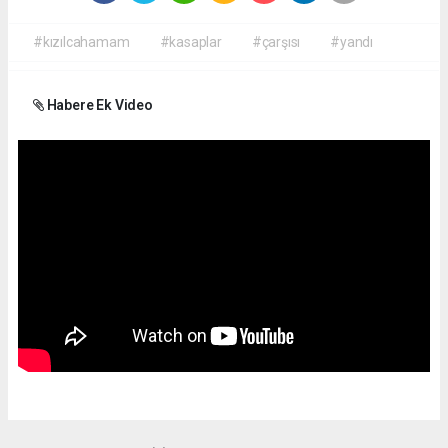
#kızılcahamam
#kasaplar
#çarşısı
#yandı
Habere Ek Video