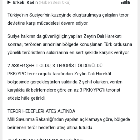
Erkek
|
Kadın
(Haberi Sesli Oku)
Türkiye'nin Sueiyer'nin kuzeyinde oluşturulmaya çalışılan terör
devletine karşı mücadelesi devam ediyor.
Suriye halkının da güvenliği için yapılan Zeytin Dalı Harekatı
sonrası, terörden arındırılan bölgede konuşlanan Türk ordusuna
yönelik teröristlerin saldırılarına en sert şekilde karşılık veriliyor.
2 ASKER ŞEHİT OLDU, 3 TERÖRİST ÖLDÜRÜLDÜ
PKK/YPG terör örgütü tarafından Zeytin Dalı Harekât
bölgesinde gerçekleştirilen saldırıda 2 şehit olurken, verilen
karşılıkta ilk belirlemelere göre en az 3 PKK/YPG’li terörist
etkisiz hâle getirildi.
TERÖR HEDEFLERİ ATEŞ ALTINDA
Milli Savunma Bakanlığı'ndan yapılan açıklamaya göre, bölgede
belirlenen terör hedefleri ateş altına tutuldu.