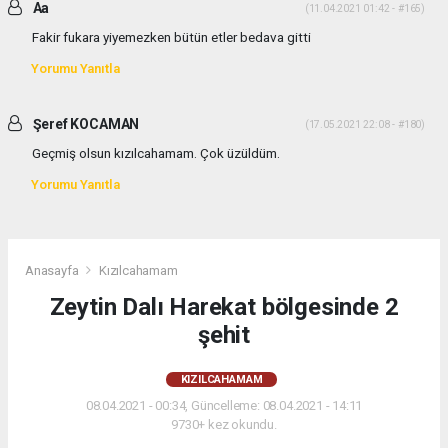
Aa
(11.04.2021 01:42 - #165)
Fakir fukara yiyemezken bütün etler bedava gitti
Yorumu Yanıtla
Şeref KOCAMAN
(17.05.2021 22:08 - #180)
Geçmiş olsun kızılcahamam. Çok üzüldüm.
Yorumu Yanıtla
Anasayfa
Kızılcahamam
Zeytin Dalı Harekat bölgesinde 2
şehit
KIZILCAHAMAM
08.04.2021 - 00:34, Güncelleme: 08.04.2021 - 14:11
9730+ kez okundu.