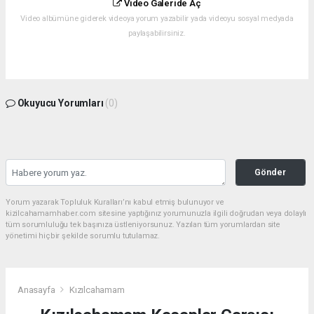
Video Galeride Aç
Video albümüne giderek videoya yorum yazabilir yada videoyu sosyal medyada
paylaşabilirsiniz.
Okuyucu Yorumları
(0)
Gönder
Yorum yazarak Topluluk Kuralları’nı kabul etmiş bulunuyor ve
kizilcahamamhaber.com sitesine yaptığınız yorumunuzla ilgili doğrudan veya dolaylı
tüm sorumluluğu tek başınıza üstleniyorsunuz. Yazılan tüm yorumlardan site
yönetimi hiçbir şekilde sorumlu tutulamaz.
Anasayfa
Kızılcahamam