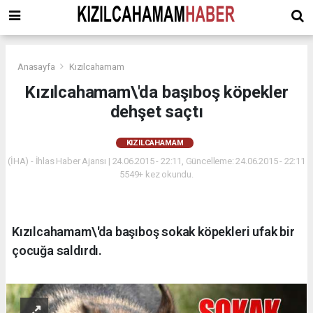
Anasayfa
Kızılcahamam
Kızılcahamam\'da başıboş köpekler
dehşet saçtı
KIZILCAHAMAM
(İHA) - İhlas Haber Ajansı | 24.06.2015 - 22:11, Güncelleme: 24.06.2015 - 22:11
5549+ kez okundu.
Kızılcahamam\'da başıboş sokak köpekleri ufak bir
çocuğa saldırdı.