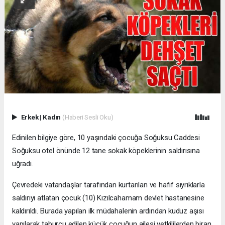
Erkek
|
Kadın
(Haberi Sesli Oku)
Edinilen bilgiye göre, 10 yaşındaki çocuğa Soğuksu Caddesi
Soğuksu otel önünde 12 tane sokak köpeklerinin saldırısına
uğradı.
Çevredeki vatandaşlar tarafından kurtarılan ve hafif sıyrıklarla
saldırıyı atlatan çocuk (10) Kızılcahamam devlet hastanesine
kaldırıldı. Burada yapılan ilk müdahalenin ardından kuduz aşısı
yapılarak taburcu edilen küçük çocuğun ailesi yetkililerden biran