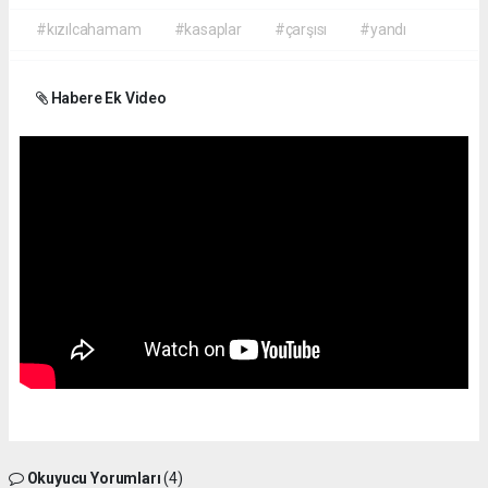
#kızılcahamam
#kasaplar
#çarşısı
#yandı
Habere Ek Video
Okuyucu Yorumları
(4)