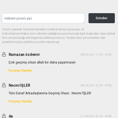
Gönder
Yorum yazarak Topluluk Kuralları’nı kabul etmiş bulunuyor ve
kizilcahamamhaber.com sitesine yaptığınız yorumunuzla ilgili doğrudan veya dolaylı
tüm sorumluluğu tek başınıza üstleniyorsunuz. Yazılan tüm yorumlardan site
yönetimi hiçbir şekilde sorumlu tutulamaz.
Ramazan özdemir
(08.04.2021 11:50 - #162)
Çok geçmiş olsun allah bir daha yaşatmasın
Yorumu Yanıtla
Necmi İŞLER
(08.04.2021 22:09 - #163)
Tüm Esnaf Arkadaşlarıma Geçmiş Olsun . Necmi İŞLER
Yorumu Yanıtla
Aa
(11.04.2021 01:42 - #165)