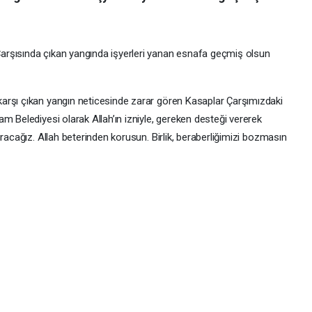
rşısında çıkan yangında işyerleri yanan esnafa geçmiş olsun
arşı çıkan yangın neticesinde zarar gören Kasaplar Çarşımızdaki
m Belediyesi olarak Allah’ın izniyle, gereken desteği vererek
racağız. Allah beterinden korusun. Birlik, beraberliğimizi bozmasın