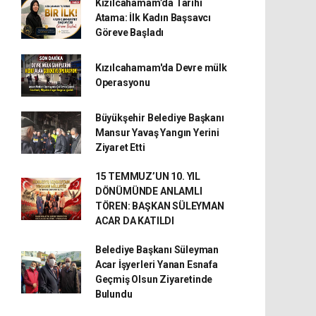
Kızılcahamam’da Tarihi
Atama: İlk Kadın Başsavcı
Göreve Başladı
Kızılcahamam'da Devre mülk
Operasyonu
Büyükşehir Belediye Başkanı
Mansur Yavaş Yangın Yerini
Ziyaret Etti
15 TEMMUZ’UN 10. YIL
DÖNÜMÜNDE ANLAMLI
TÖREN: BAŞKAN SÜLEYMAN
ACAR DA KATILDI
Belediye Başkanı Süleyman
Acar İşyerleri Yanan Esnafa
Geçmiş Olsun Ziyaretinde
Bulundu