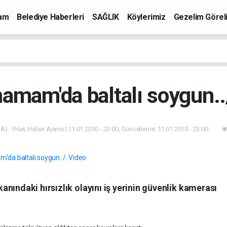
mam
Belediye Haberleri
SAĞLIK
Köylerimiz
Gezelim Görel
hamam'da baltalı soygun..
A) - İhlas Haber Ajansı | 11.01.2010 - 23:00, Güncelleme: 11.01.2010 - 23:00
nındaki hırsızlık olayını iş yerinin güvenlik kamerası