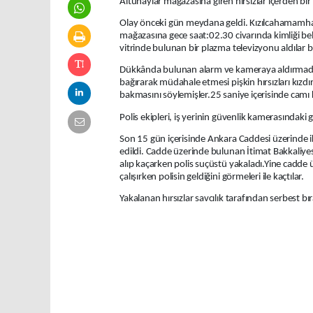
Altunaylar
mağazasına
giren
hırsızlar içerden bi
Olay önceki gün meydana geldi. Kızılcahamamhab
mağazasına gece saat:02.30 civarında kimliği belir
vitrinde bulunan bir plazma televizyonu aldılar b
Dükkânda bulunan alarm ve kameraya aldırmadan 
bağırarak müdahale etmesi pişkin hırsızları kızdı
bakmasını söylemişler.25 saniye içerisinde camı kı
Polis ekipleri, iş yerinin güvenlik kamerasındaki
Son 15 gün içerisinde Ankara Caddesi üzerinde iki 
edildi. Cadde üzerinde bulunan İtimat Bakkaliyesin
alıp kaçarken polis suçüstü yakaladı.Yine cadde 
çalışırken polisin geldiğini görmeleri ile kaçtılar.
Yakalanan hırsızlar savcılık tarafından serbest bıra