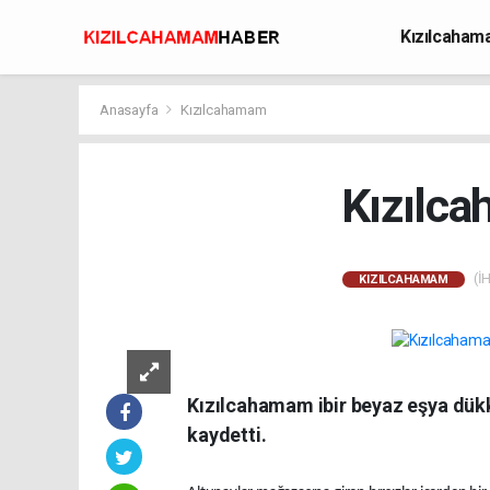
Kızılcaha
Avcılık
Anasayfa
Kızılcahamam
Kızılca
(İH
KIZILCAHAMAM
Kızılcahamam ibir beyaz eşya dükka
kaydetti.