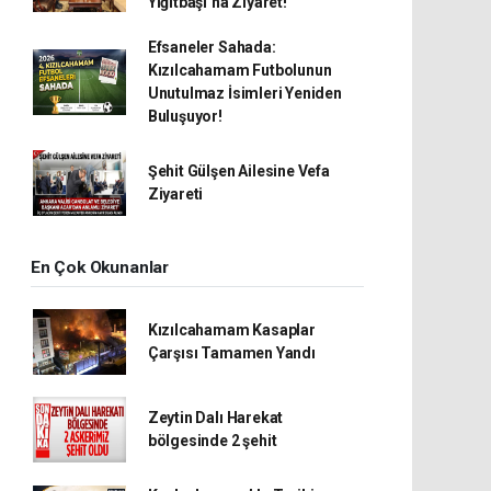
Yiğitbaşı’na Ziyaret!
Efsaneler Sahada:
Kızılcahamam Futbolunun
Unutulmaz İsimleri Yeniden
Buluşuyor!
Şehit Gülşen Ailesine Vefa
Ziyareti
En Çok Okunanlar
Kızılcahamam Kasaplar
Çarşısı Tamamen Yandı
Zeytin Dalı Harekat
bölgesinde 2 şehit