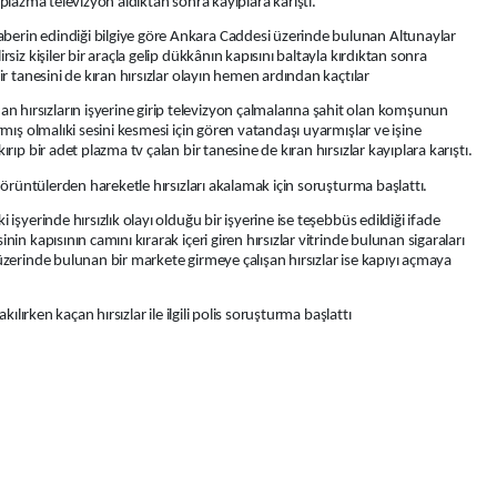
r plazma televizyon aldıktan sonra kayıplara karıştı.
erin edindiği bilgiye göre Ankara Caddesi üzerinde bulunan Altunaylar
siz kişiler bir araçla gelip dükkânın kapısını baltayla kırdıktan sonra
ir tanesini de kıran hırsızlar olayın hemen ardından kaçtılar
hırsızların işyerine girip televizyon çalmalarına şahit olan komşunun
rmış olmalıki sesini kesmesi için gören vatandaşı uyarmışlar ve işine
rıp bir adet plazma tv çalan bir tanesine de kıran hırsızlar kayıplara karıştı.
 görüntülerden hareketle hırsızları akalamak için soruşturma başlattı.
işyerinde hırsızlık olayı olduğu bir işyerine ise teşebbüs edildiği ifade
in kapısının camını kırarak içeri giren hırsızlar vitrinde bulunan sigaraları
üzerinde bulunan bir markete girmeye çalışan hırsızlar ise kapıyı açmaya
kılırken kaçan hırsızlar ile ilgili polis soruşturma başlattı