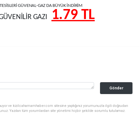
TESİSLERİ GÜVENAL-GAZ DA BÜYÜK İNDİRİM
1.79 TL
GÜVENİLİR GAZI
Gönder
nuyor ve kizilcahamamhaber.com sitesine yaptığınız yorumunuzla ilgili doğrudan
sunuz. Yazılan tüm yorumlardan site yönetimi hiçbir şekilde sorumlu tutulamaz.