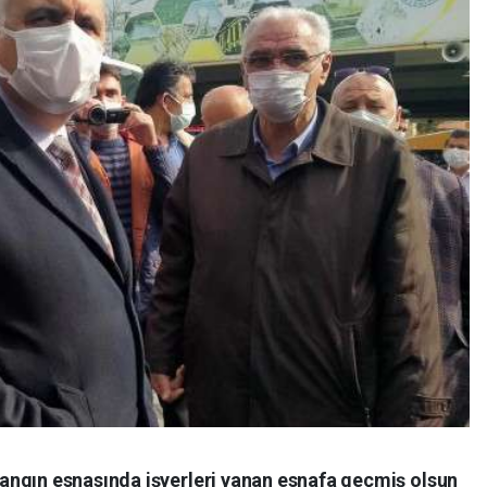
angın esnasında işyerleri yanan esnafa geçmiş olsun