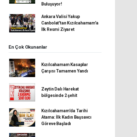
Buluşuyor!
Ankara Valisi Yakup
Canbolat'tan Kızılcahamam'a
İlk Resmi Ziyaret
En Çok Okunanlar
Kızılcahamam Kasaplar
Çarşısı Tamamen Yandı
Zeytin Dalı Harekat
bölgesinde 2 şehit
Kızılcahamam’da Tarihi
Atama: İlk Kadın Başsavcı
Göreve Başladı