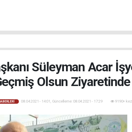
şkanı Süleyman Acar İşy
Geçmiş Olsun Ziyaretinde
08.04.2021 - 14:01, Güncelleme: 08.04.2021 - 17:29
9190+ kez
HABERLERI