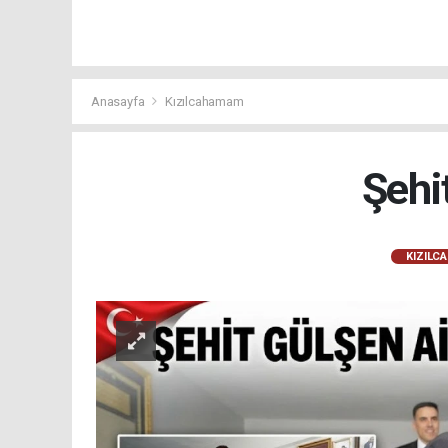
Anasayfa
Kızılcahamam
Şehi
KIZILC