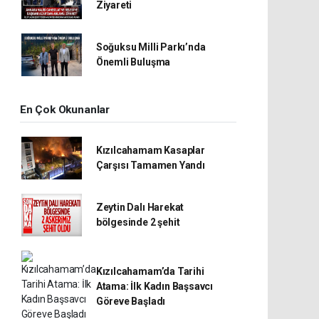
Ziyareti
Soğuksu Milli Parkı’nda
Önemli Buluşma
En Çok Okunanlar
Kızılcahamam Kasaplar
Çarşısı Tamamen Yandı
Zeytin Dalı Harekat
bölgesinde 2 şehit
Kızılcahamam’da Tarihi
Atama: İlk Kadın Başsavcı
Göreve Başladı