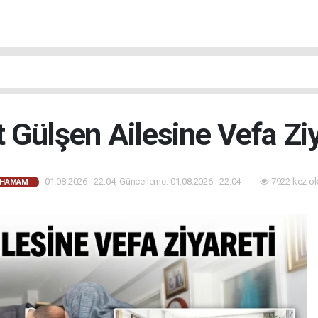
t Gülşen Ailesine Vefa Ziy
01.08.2026 - 22:04, Güncelleme: 01.08.2026 - 22:04
7922 kez o
AHAMAM