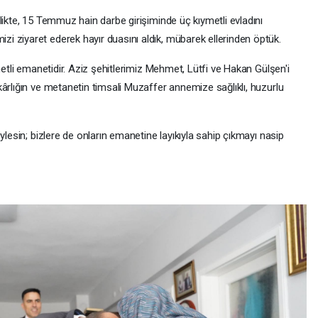
likte, 15 Temmuz hain darbe girişiminde üç kıymetli evladını
 ziyaret ederek hayır duasını aldık, mübarek ellerinden öptük.
metli emanetidir. Aziz şehitlerimiz Mehmet, Lütfi ve Hakan Gülşen'i
ârlığın ve metanetin timsali Muzaffer annemize sağlıklı, huzurlu
ylesin; bizlere de onların emanetine layıkıyla sahip çıkmayı nasip