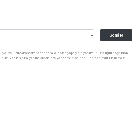
Gönder
nuyor ve kizilcahamamhaber.com sitesine yaptığınız yorumunuzla ilgili doğrudan
sunuz. Yazılan tüm yorumlardan site yönetimi hiçbir şekilde sorumlu tutulamaz.