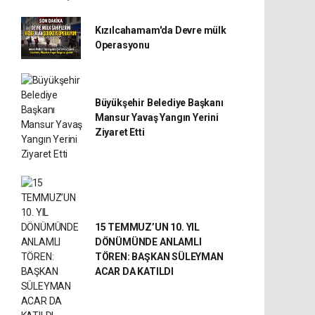
Kızılcahamam'da Devre mülk
Operasyonu
Büyükşehir Belediye Başkanı
Mansur Yavaş Yangın Yerini
Ziyaret Etti
15 TEMMUZ’UN 10. YIL
DÖNÜMÜNDE ANLAMLI
TÖREN: BAŞKAN SÜLEYMAN
ACAR DA KATILDI