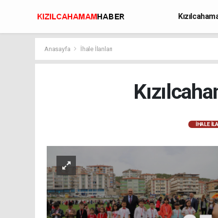
Kızılcaha
Avcılık
Anasayfa
İhale İlanları
Kızılcaha
İHALE İL