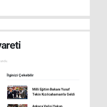
areti
kundu.
İlginizi Çekebilir
Milli Eğitim Bakanı Yusuf
Tekin Kızılcahamam'a Geldi
Ankara Valisi Yakup