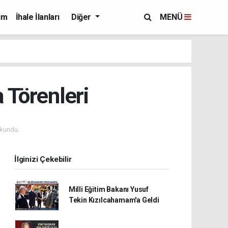
im
İhale İlanları
Diğer
MENÜ
 Törenleri
kundu.
İlginizi Çekebilir
Milli Eğitim Bakanı Yusuf
Tekin Kızılcahamam'a Geldi