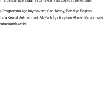
ın ardından İlçe Stadımızda tekrar eski coşkusu ile kutladık.
ı Programına ilçe kaymakamı Can Aksoy, Belediye Başkanı
afa Kemal Delimehmet, Ak Parti İlçe Başkanı Ahmet Barun mülki
lcahamamlı katıldı.