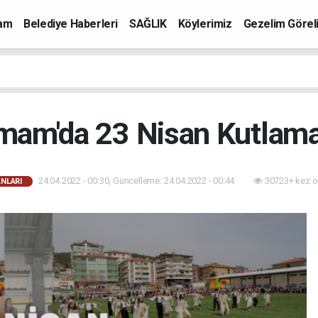
mam
Belediye Haberleri
SAĞLIK
Köylerimiz
Gezelim Görel
mam'da 23 Nisan Kutlama
24.04.2022 - 00:30, Güncelleme: 24.04.2022 - 00:44
30723+ kez o
ANLARI