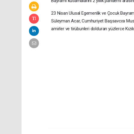
Bayramı kutlamalarını 2 yıllık pandemi arasın
23 Nisan Ulusal Egemenlik ve Çocuk Bayram
Süleyman Acar, Cumhuriyet Başsavcısı Must
amirler ve tirübunleri dolduran yüzlerce Kızı