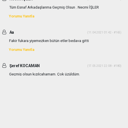
Tüm Esnaf Arkadaşlarıma Geçmiş Olsun . Necmi İŞLER
Yorumu Yanıtla
Aa
(11.04.2021 01:42 - #165)
Fakir fukara yiyemezken bütün etler bedava gitti
Yorumu Yanıtla
Şeref KOCAMAN
(17.05.2021 22:08 - #180)
Geçmiş olsun kızılcahamam. Çok üzüldüm.
Yorumu Yanıtla
haber paketi
haber scripti
haber yazılımı
Tüm hakları saklı tutulmaktadır.Copyright 2026©