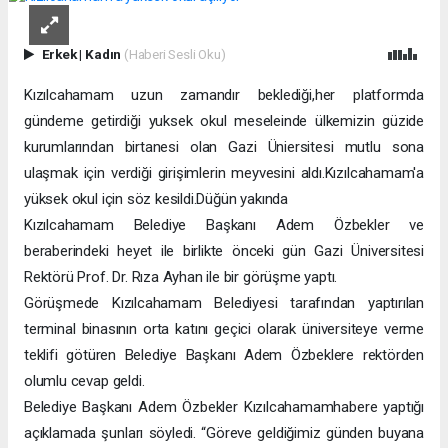
Erkek
|
Kadın
(Haberi Sesli Oku)
Kızılcahamam uzun zamandır beklediği,her platformda
gündeme getirdiği yuksek okul meseleinde ülkemizin güzide
kurumlarından birtanesi olan Gazi Üniersitesi mutlu sona
ulaşmak için verdiği girişimlerin meyvesini aldı.Kızılcahamam'a
yüksek okul için söz kesildi.Düğün yakında
Kızılcahamam Belediye Başkanı Adem Özbekler ve
beraberindeki heyet ile birlikte önceki gün Gazi Üniversitesi
Rektörü Prof. Dr. Rıza Ayhan ile bir görüşme yaptı.
Görüşmede Kızılcahamam Belediyesi tarafından yaptırılan
terminal binasının orta katını geçici olarak üniversiteye verme
teklifi götüren Belediye Başkanı Adem Özbeklere rektörden
olumlu cevap geldi.
Belediye Başkanı Adem Özbekler Kızılcahamamhabere yaptığı
açıklamada şunları söyledi. “Göreve geldiğimiz günden buyana