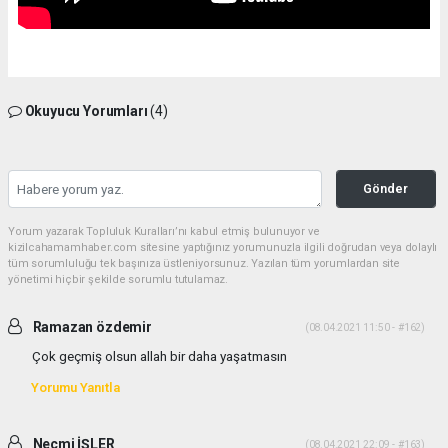
Okuyucu Yorumları
(4)
Gönder
Yorum yazarak Topluluk Kuralları’nı kabul etmiş bulunuyor ve
kizilcahamamhaber.com sitesine yaptığınız yorumunuzla ilgili doğrudan veya dolaylı
tüm sorumluluğu tek başınıza üstleniyorsunuz. Yazılan tüm yorumlardan site
yönetimi hiçbir şekilde sorumlu tutulamaz.
Ramazan özdemir
(08.04.2021 11:50 - #162)
Çok geçmiş olsun allah bir daha yaşatmasın
Yorumu Yanıtla
Necmi İŞLER
(08.04.2021 22:09 - #163)