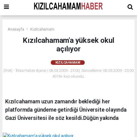
Anasayfa
Kızılcahamam
Kızılcahamam'a yüksek okul
açılıyor
KIZILCAHAMAM
(İHA) - İhlas Haber Ajansı | 06.03.2009 - 23:00, Güncelleme: 06.03.2009 - 23:00
4016+ kez okundu.
Kızılcahamam uzun zamandır beklediği her
platformda gündeme getirdiği Üniversite olayında
Gazi Üniversitesi ile söz kesildi.Düğün yakında