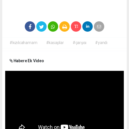
#kızılcahamam
#kasaplar
#çarşısı
#yandı
Habere Ek Video