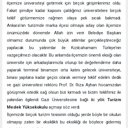
ilçemize üniversiteyi getirmek için birçok girişimlerimiz oldu.
Fakat şimdiye kadar kapısını çaldığımız üniversitelere birçok
teklif götürmemize rağmen olaya pek sıcak bakmadı.
Ankara’nın turizmde marka ilçesi olmaya aday olan ilçemize
önümüzdeki dönemde Allah izin verir Belediye Başkanı
olmamız durumunda çok büyük atılımlar gerçekleştireceğiz
yapılacak bu yatırımlar ile Kızılcahamam Türkiye’nin
vazgeçilmezi olacaktır. Bu anlamda ilçemizin önemli eksiği olan
üniversite için arkadaşlarımızla oturup bir değerlendirme daha
yaparak terminal binamızın orta katını gelecek üniversiteye,
binası yapılana kadar geçici olarak vermeyi teklif edelim dedik
ve gazi üniversitesi rektörü Prof. Dr. Rıza Ayhan hocamızdan
görüşmek istedik sağ olsun bizi kırmadı ve bizim teklifimiz ile
yakından ilgilendi Gazi Üniversitesine bağlı iki yıllık
Turizm
Meslek Yüksekokulu
açmayı söz verdi.
İlçemizde birçok turizm tesisinin olduğu yerde böyle bir okulun
olmayışı zaten bir eksiklikti bu eksikliği de böylece gidermiş