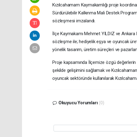
Kızılcahamam Kaymakamlığı
proje koordina
Sürdürülebilir Kalkınma Mali Destek Progra
sözleşmesi imzalandı.
İlçe Kaymakamı Mehmet YILDIZ ve Ankara Ka
sözleşme ile; hediyelik eşya ve oyuncak üret
yönelik tasarım, üretim süreçleri ve pazarlam
Proje kapsamında İlçemize özgü değerlerin ku
şekilde gelişimini sağlamak ve Kızılcahamam’a 
oyuncak sektöründe kullanılarak Kızılcaham
Okuyucu Yorumları
(0)