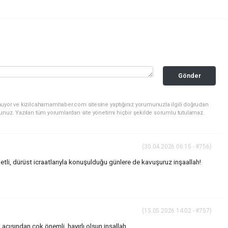
Gönder
nuyor ve kizilcahamamhaber.com sitesine yaptığınız yorumunuzla ilgili doğrudan
sunuz. Yazılan tüm yorumlardan site yönetimi hiçbir şekilde sorumlu tutulamaz.
(30.04.2026 06:15 - #756)
letli, dürüst icraatlarıyla konuşulduğu günlere de kavuşuruz inşaallah!
(15.05.2026 14:02 - #757)
 açısından çok önemli, hayırlı olsun inşallah.