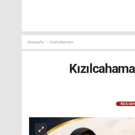
Anasayfa
Kızılcahamam
Kızılcahama
KIZILCA