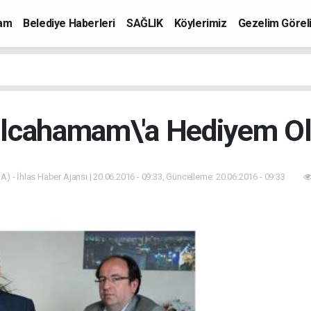
mam
Belediye Haberleri
SAĞLIK
Köylerimiz
Gezelim Görel
ılcahamam\'a Hediyem O
A) - İhlas Haber Ajansı | 20.06.2016 - 09:33, Güncelleme: 20.06.2016 - 09:33