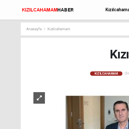
Kızılcaha
Avcılık
Anasayfa
Kızılcahamam
Kız
(İH
KIZILCAHAMAM