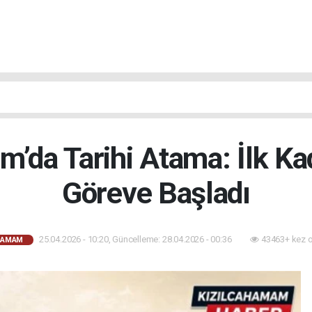
m’da Tarihi Atama: İlk Ka
Göreve Başladı
25.04.2026 - 10:20, Güncelleme: 28.04.2026 - 00:36
43463+ kez 
HAMAM