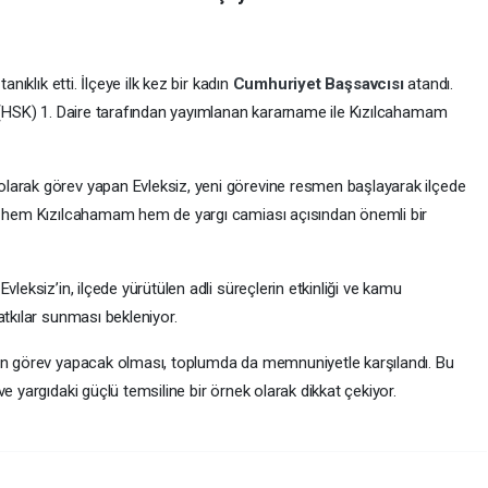
anıklık etti. İlçeye ilk kez bir kadın
Cumhuriyet Başsavcısı
atandı.
u (HSK) 1. Daire tarafından yayımlanan kararname ile Kızılcahamam
larak görev yapan Evleksiz, yeni görevine resmen başlayarak ilçede
a, hem Kızılcahamam hem de yargı camiası açısından önemli bir
ı
Evleksiz’in, ilçede yürütülen adli süreçlerin etkinliği ve kamu
atkılar sunması bekleniyor.
nın görev yapacak olması, toplumda da memnuniyetle karşılandı. Bu
e yargıdaki güçlü temsiline bir örnek olarak dikkat çekiyor.