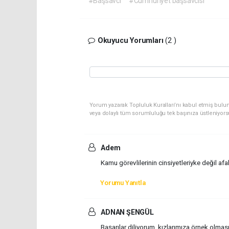
#Başsavcı
#Cumhuriyet başsavcısı
Okuyucu Yorumları
(2 )
Yorum yazarak Topluluk Kuralları’nı kabul etmiş bulu
veya dolaylı tüm sorumluluğu tek başınıza üstleniyor
Adem
Kamu görevlilerinin cinsiyetleriyke değil afa
Yorumu Yanıtla
ADNAN ŞENGÜL
Başarılar diliyorum, kızlarımıza örnek olması