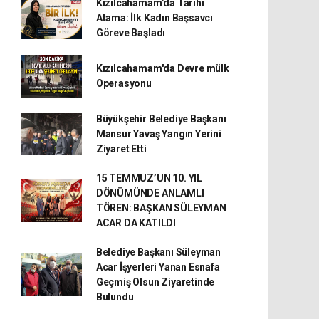
Kızılcahamam’da Tarihi
Atama: İlk Kadın Başsavcı
Göreve Başladı
Kızılcahamam'da Devre mülk
Operasyonu
Büyükşehir Belediye Başkanı
Mansur Yavaş Yangın Yerini
Ziyaret Etti
15 TEMMUZ’UN 10. YIL
DÖNÜMÜNDE ANLAMLI
TÖREN: BAŞKAN SÜLEYMAN
ACAR DA KATILDI
Belediye Başkanı Süleyman
Acar İşyerleri Yanan Esnafa
Geçmiş Olsun Ziyaretinde
Bulundu