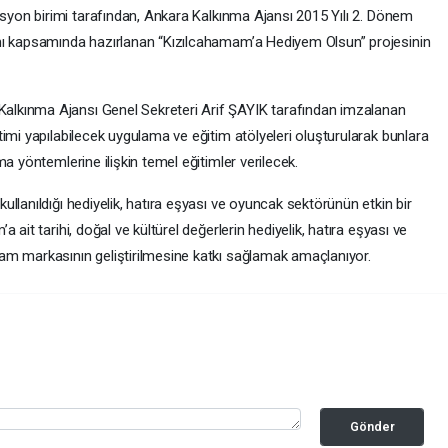
syon birimi tarafından,
Ankara Kalkınma Ajansı 2015 Yılı 2. Dönem
mı kapsamında hazırlanan “Kızılcahamam’a Hediyem Olsun” projesinin
lkınma Ajansı Genel Sekreteri Arif ŞAYIK tarafından imzalanan
imi yapılabilecek uygulama ve eğitim atölyeleri oluşturularak bunlara
a yöntemlerine ilişkin temel eğitimler verilecek.
llanıldığı hediyelik, hatıra eşyası ve oyuncak sektörünün etkin bir
ait tarihi, doğal ve kültürel değerlerin hediyelik, hatıra eşyası ve
am markasının geliştirilmesine katkı sağlamak amaçlanıyor.
Gönder