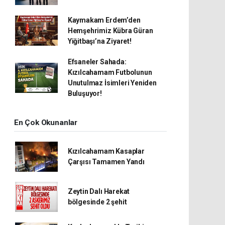
Kaymakam Erdem’den
Hemşehrimiz Kübra Güran
Yiğitbaşı’na Ziyaret!
Efsaneler Sahada:
Kızılcahamam Futbolunun
Unutulmaz İsimleri Yeniden
Buluşuyor!
En Çok Okunanlar
Kızılcahamam Kasaplar
Çarşısı Tamamen Yandı
Zeytin Dalı Harekat
bölgesinde 2 şehit