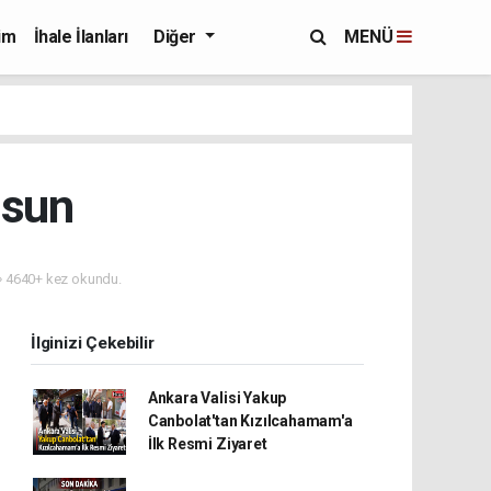
im
İhale İlanları
Diğer
MENÜ
lsun
4640+ kez okundu.
İlginizi Çekebilir
Ankara Valisi Yakup
Canbolat'tan Kızılcahamam'a
İlk Resmi Ziyaret