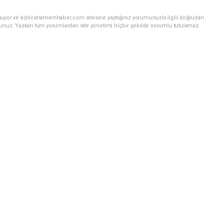
nuyor ve kizilcahamamhaber.com sitesine yaptığınız yorumunuzla ilgili doğrudan
sunuz. Yazılan tüm yorumlardan site yönetimi hiçbir şekilde sorumlu tutulamaz.