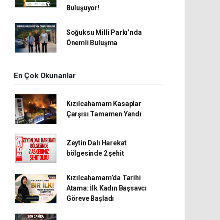
Buluşuyor!
Soğuksu Milli Parkı’nda
Önemli Buluşma
En Çok Okunanlar
Kızılcahamam Kasaplar
Çarşısı Tamamen Yandı
Zeytin Dalı Harekat
bölgesinde 2 şehit
Kızılcahamam’da Tarihi
Atama: İlk Kadın Başsavcı
Göreve Başladı