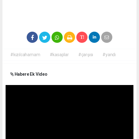
#kızılcahamam
#kasaplar
#çarşısı
#yandı
Habere Ek Video