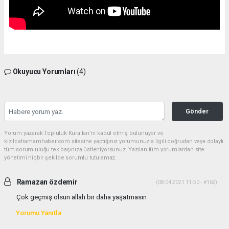
Okuyucu Yorumları
(4)
Gönder
Yorum yazarak Topluluk Kuralları’nı kabul etmiş bulunuyor ve
kizilcahamamhaber.com sitesine yaptığınız yorumunuzla ilgili doğrudan veya dolaylı
tüm sorumluluğu tek başınıza üstleniyorsunuz. Yazılan tüm yorumlardan site
yönetimi hiçbir şekilde sorumlu tutulamaz.
Ramazan özdemir
(08.04.2021 11:50 - #162)
Çok geçmiş olsun allah bir daha yaşatmasın
Yorumu Yanıtla