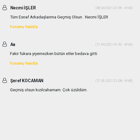
Necmi İŞLER
(08.04.2021 22:09 - #163)
Tüm Esnaf Arkadaşlarıma Geçmiş Olsun . Necmi İŞLER
Yorumu Yanıtla
Aa
(11.04.2021 01:42 - #165)
Fakir fukara yiyemezken bütün etler bedava gitti
Yorumu Yanıtla
Şeref KOCAMAN
(17.05.2021 22:08 - #180)
Geçmiş olsun kızılcahamam. Çok üzüldüm.
Yorumu Yanıtla
haber paketi
haber scripti
haber yazılımı