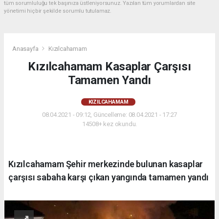
tüm sorumluluğu tek başınıza üstleniyorsunuz. Yazılan tüm yorumlardan site
yönetimi hiçbir şekilde sorumlu tutulamaz.
Anasayfa
Kızılcahamam
Kızılcahamam Kasaplar Çarşısı
Tamamen Yandı
KIZILCAHAMAM
08.04.2021 - 09:12, Güncelleme: 08.04.2021 - 17:27
14508+ kez okundu.
Kızılcahamam Şehir merkezinde bulunan kasaplar
çarşısı sabaha karşı çıkan yangında tamamen yandı