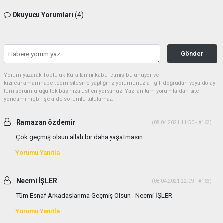
Okuyucu Yorumları
(4)
Gönder
Yorum yazarak Topluluk Kuralları’nı kabul etmiş bulunuyor ve
kizilcahamamhaber.com sitesine yaptığınız yorumunuzla ilgili doğrudan veya dolaylı
tüm sorumluluğu tek başınıza üstleniyorsunuz. Yazılan tüm yorumlardan site
yönetimi hiçbir şekilde sorumlu tutulamaz.
Ramazan özdemir
(08.04.2021 11:50 - #162)
Çok geçmiş olsun allah bir daha yaşatmasın
Yorumu Yanıtla
Necmi İŞLER
(08.04.2021 22:09 - #163)
Tüm Esnaf Arkadaşlarıma Geçmiş Olsun . Necmi İŞLER
Yorumu Yanıtla