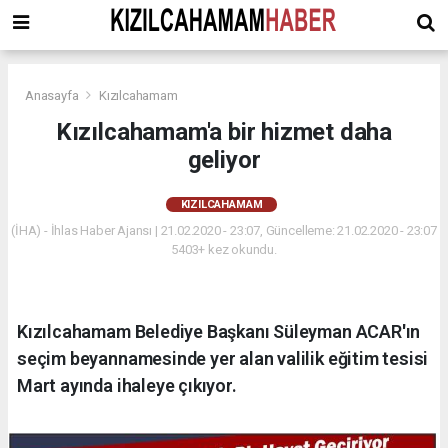
Anasayfa
Kızılcahamam
Kızılcahamam'a bir hizmet daha
geliyor
KIZILCAHAMAM
(İHA) - İhlas Haber Ajansı | 21.02.2020 - 23:07, Güncelleme: 21.02.2020 - 23:07
5403+ kez okundu.
Kızılcahamam Belediye Başkanı Süleyman ACAR'ın
seçim beyannamesinde yer alan valilik eğitim tesisi
Mart ayında ihaleye çıkıyor.