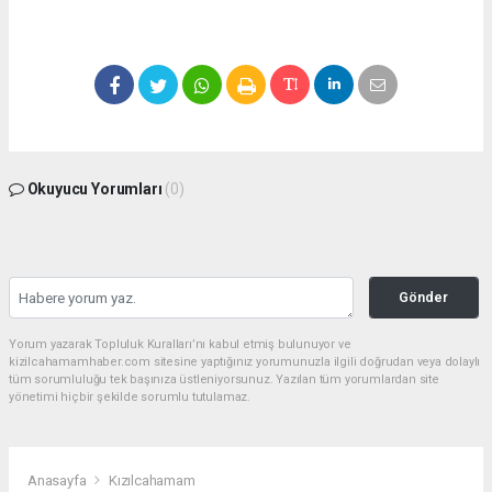
Okuyucu Yorumları
(0)
Gönder
Yorum yazarak Topluluk Kuralları’nı kabul etmiş bulunuyor ve
kizilcahamamhaber.com sitesine yaptığınız yorumunuzla ilgili doğrudan veya dolaylı
tüm sorumluluğu tek başınıza üstleniyorsunuz. Yazılan tüm yorumlardan site
yönetimi hiçbir şekilde sorumlu tutulamaz.
Anasayfa
Kızılcahamam