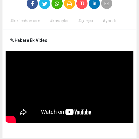
#kızılcahamam
#kasaplar
#çarşısı
#yandı
Habere Ek Video