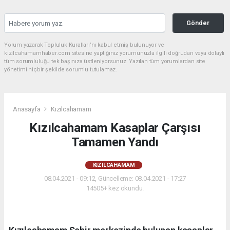
Gönder
Yorum yazarak Topluluk Kuralları’nı kabul etmiş bulunuyor ve
kizilcahamamhaber.com sitesine yaptığınız yorumunuzla ilgili doğrudan veya dolaylı
tüm sorumluluğu tek başınıza üstleniyorsunuz. Yazılan tüm yorumlardan site
yönetimi hiçbir şekilde sorumlu tutulamaz.
Anasayfa
Kızılcahamam
Kızılcahamam Kasaplar Çarşısı
Tamamen Yandı
KIZILCAHAMAM
08.04.2021 - 09:12, Güncelleme: 08.04.2021 - 17:27
14505+ kez okundu.