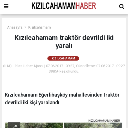
Anasayfa
Kızılcahamam
Kızılcahamam traktör devrildi iki
yaralı
KIZILCAHAMAM
(İHA) - İhlas Haber Ajansı | 07.06.2017 - 09:27, Güncelleme: 07.06.2017 - 09:27
3985+ kez okundu.
Kızılcahamam Eğerlibaşköy mahallesinden traktör
devrildi iki kişi yaralandı