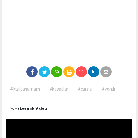
#kızılcahamam
#kasaplar
#çarşısı
#yandı
Habere Ek Video