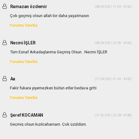
Ramazan özdemir
(08.04.2021 11:50 - #162)
Çok geçmiş olsun allah bir daha yaşatmasın
Yorumu Yanıtla
Necmi İŞLER
(08.04.2021 22:09 - #163)
Tüm Esnaf Arkadaşlarıma Geçmiş Olsun . Necmi İŞLER
Yorumu Yanıtla
Aa
(11.04.2021 01:42 - #165)
Fakir fukara yiyemezken bütün etler bedava gitti
Yorumu Yanıtla
Şeref KOCAMAN
(17.05.2021 22:08 - #180)
Geçmiş olsun kızılcahamam. Çok üzüldüm.
Yorumu Yanıtla