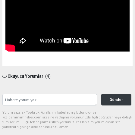
Okuyucu Yorumları
(4)
Gönder
Yorum yazarak Topluluk Kuralları’nı kabul etmiş bulunuyor ve
kizilcahamamhaber.com sitesine yaptığınız yorumunuzla ilgili doğrudan veya dolaylı
tüm sorumluluğu tek başınıza üstleniyorsunuz. Yazılan tüm yorumlardan site
yönetimi hiçbir şekilde sorumlu tutulamaz.