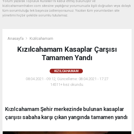
Yorum yazarak Topluluk Kuralları’nı kabul etmiş bulunuyor ve
kizilcahamamhaber.com sitesine yaptığınız yorumunuzla ilgili doğrudan veya dolaylı
tüm sorumluluğu tek başınıza üstleniyorsunuz. Yazılan tüm yorumlardan site
yönetimi hiçbir şekilde sorumlu tutulamaz.
Anasayfa
Kızılcahamam
Kızılcahamam Kasaplar Çarşısı
Tamamen Yandı
KIZILCAHAMAM
08.04.2021 - 09:12, Güncelleme: 08.04.2021 - 17:27
14511+ kez okundu.
Kızılcahamam Şehir merkezinde bulunan kasaplar
çarşısı sabaha karşı çıkan yangında tamamen yandı