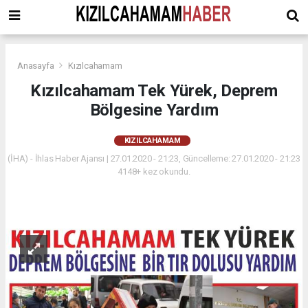
Anasayfa
Kızılcahamam
Kızılcahamam Tek Yürek, Deprem
Bölgesine Yardım
KIZILCAHAMAM
(İHA) - İhlas Haber Ajansı | 27.01.2020 - 21:23, Güncelleme: 27.01.2020 - 21:23
4148+ kez okundu.