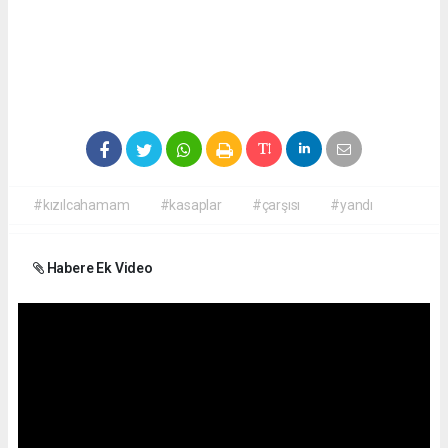
#kızılcahamam
#kasaplar
#çarşısı
#yandı
Habere Ek Video