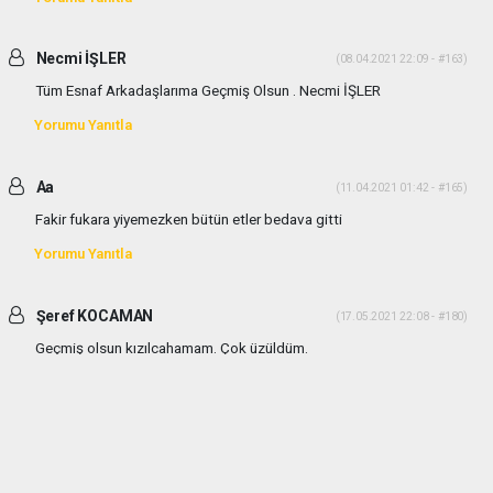
Necmi İŞLER
(08.04.2021 22:09 - #163)
Tüm Esnaf Arkadaşlarıma Geçmiş Olsun . Necmi İŞLER
Yorumu Yanıtla
Aa
(11.04.2021 01:42 - #165)
Fakir fukara yiyemezken bütün etler bedava gitti
Yorumu Yanıtla
Şeref KOCAMAN
(17.05.2021 22:08 - #180)
Geçmiş olsun kızılcahamam. Çok üzüldüm.
Yorumu Yanıtla