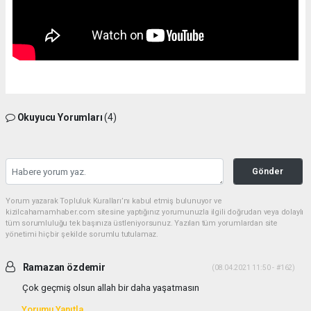
Okuyucu Yorumları
(4)
Gönder
Yorum yazarak Topluluk Kuralları’nı kabul etmiş bulunuyor ve
kizilcahamamhaber.com sitesine yaptığınız yorumunuzla ilgili doğrudan veya dolaylı
tüm sorumluluğu tek başınıza üstleniyorsunuz. Yazılan tüm yorumlardan site
yönetimi hiçbir şekilde sorumlu tutulamaz.
Ramazan özdemir
(08.04.2021 11:50 - #162)
Çok geçmiş olsun allah bir daha yaşatmasın
Yorumu Yanıtla