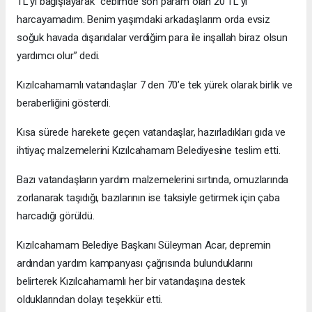
TL’yi bağışlayarak “cebimde son param olan 20 TL’yi
harcayamadım. Benim yaşımdaki arkadaşlarım orda evsiz
soğuk havada dışarıdalar verdiğim para ile inşallah biraz olsun
yardımcı olur” dedi.
Kızılcahamamlı vatandaşlar 7 den 70’e tek yürek olarak birlik ve
beraberliğini gösterdi.
Kısa sürede harekete geçen vatandaşlar, hazırladıkları gıda ve
ihtiyaç malzemelerini Kızılcahamam Belediyesine teslim etti.
Bazı vatandaşların yardım malzemelerini sırtında, omuzlarında
zorlanarak taşıdığı, bazılarının ise taksiyle getirmek için çaba
harcadığı görüldü.
Kızılcahamam Belediye Başkanı Süleyman Acar, depremin
ardından yardım kampanyası çağrısında bulunduklarını
belirterek Kızılcahamamlı her bir vatandaşına destek
olduklarından dolayı teşekkür etti.