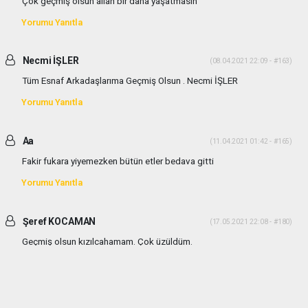
Çok geçmiş olsun allah bir daha yaşatmasın
Yorumu Yanıtla
Necmi İŞLER
(08.04.2021 22:09 - #163)
Tüm Esnaf Arkadaşlarıma Geçmiş Olsun . Necmi İŞLER
Yorumu Yanıtla
Aa
(11.04.2021 01:42 - #165)
Fakir fukara yiyemezken bütün etler bedava gitti
Yorumu Yanıtla
Şeref KOCAMAN
(17.05.2021 22:08 - #180)
Geçmiş olsun kızılcahamam. Çok üzüldüm.
Yorumu Yanıtla