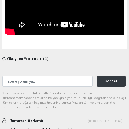
Okuyucu Yorumları
(4)
Gönder
Yorum yazarak Topluluk Kuralları’nı kabul etmiş bulunuyor ve
kizilcahamamhaber.com sitesine yaptığınız yorumunuzla ilgili doğrudan veya dolaylı
tüm sorumluluğu tek başınıza üstleniyorsunuz. Yazılan tüm yorumlardan site
yönetimi hiçbir şekilde sorumlu tutulamaz.
Ramazan özdemir
(08.04.2021 11:50 - #162)