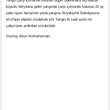
Yangın çarşı içerisinde bulunan düğer dükkanlara sıçrayarak
büyüdü. Meydana gelen yangında çarşı içerisinde bulunan 20 ye
yakın işyeri tamamen yandı.yangına Büyükşehir Belediyesine
ait itfaiye ekipleri müdahale etti. Yangın iki saat süren bir
çalışmanın ardından söndürüldü.
Geçmiş olsun Kızılcahamam