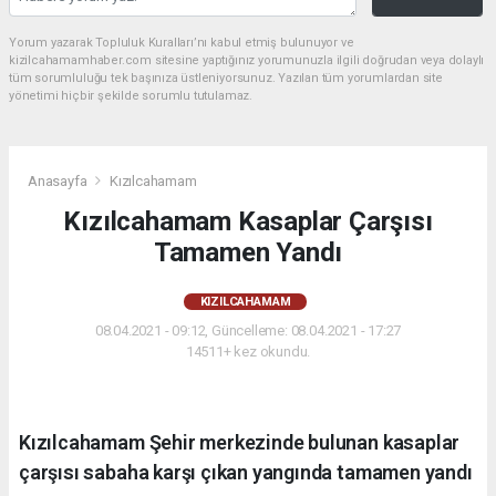
Yorum yazarak Topluluk Kuralları’nı kabul etmiş bulunuyor ve
kizilcahamamhaber.com sitesine yaptığınız yorumunuzla ilgili doğrudan veya dolaylı
tüm sorumluluğu tek başınıza üstleniyorsunuz. Yazılan tüm yorumlardan site
yönetimi hiçbir şekilde sorumlu tutulamaz.
Anasayfa
Kızılcahamam
Kızılcahamam Kasaplar Çarşısı
Tamamen Yandı
KIZILCAHAMAM
08.04.2021 - 09:12, Güncelleme: 08.04.2021 - 17:27
14511+ kez okundu.
Kızılcahamam Şehir merkezinde bulunan kasaplar
çarşısı sabaha karşı çıkan yangında tamamen yandı