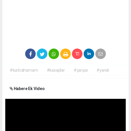
#kızılcahamam
#kasaplar
#çarşısı
#yandı
Habere Ek Video