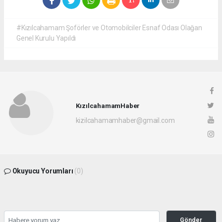
#Kızılcahamam Şoförler ve Otomobilciler Esnaf Odası Olağan
Genel Kurulu Yapıldı
KızılcahamamHaber
kizilcahamamhaber@gmail.com
Okuyucu Yorumları
(0)
Gönder