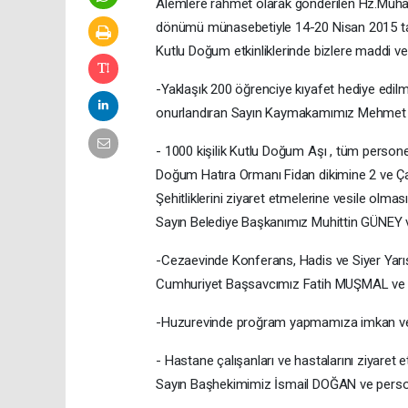
Alemlere rahmet olarak gönderilen Hz.Muha
dönümü münasebetiyle 14-20 Nisan 2015 tar
Kutlu Doğum etkinliklerinde bizlere maddi v
-Yaklaşık 200 öğrenciye kıyafet hediye edilme
onurlandıran Sayın Kaymakamımız Mehmet 
- 1000 kişilik Kutlu Doğum Aşı , tüm perso
Doğum Hatıra Ormanı Fidan dikimine 2 ve Ça
Şehitliklerini ziyaret etmelerine vesile olm
Sayın Belediye Başkanımız Muhittin GÜNEY 
-Cezaevinde Konferans, Hadis ve Siyer Yar
Cumhuriyet Başsavcımız Fatih MUŞMAL ve C
-Huzurevinde proğram yapmamıza imkan v
- Hastane çalışanları ve hastalarını ziyaret
Sayın Başhekimimiz İsmail DOĞAN ve person