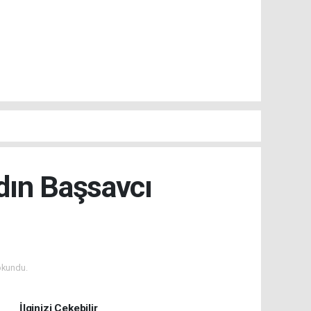
dın Başsavcı
okundu.
İlginizi Çekebilir