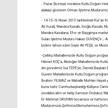
- Pazar Boztepe mevkiine Kutlu Doğum Hatır
alakayı gösteren Orman İşletme Müdürümüz
- 14-15-16 Nisan 2015 tarihlerinde Kur'an K
Ali Vural), Mandıra Kasabı, Eroğlu Kasabı, M
Mandıra Kasabına, Efor ve Başgimpa marke
Suları İşletme Müdürü Hakan GÜVENÇ'e , A
bizlere tahsis eden Sayın Ali YEŞİL ve Must
-Çeltikçi Mahallemizde Kutlu Doğum proğra
Hikmet KOÇ'a, Akdoğan Mahallemizde Kutl
din görevlimiz İsa TEPE'ye, Dernek Başkanı
Güvem Mahallemizde Kutlu Doğum proğramı 
İbrahim YILMAZ ve Mahalle Muhtarı Hayati AK
kurra hafız Cumhurbaşkanlığı Külliyesi Ca
sevdalısı alim ve hatip Samsun Ondokuz May
Dr. Mehmet OKUYAN hocamıza ve hafta boyun
Müdürümüze,Şefimize,Memurlarımıza,Şoförü