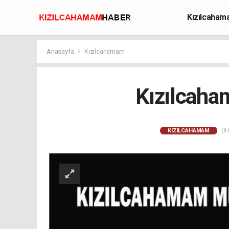
Kızılcaha
Avcılık
Anasayfa
Kızılcahamam
Kızılcaha
(İH
KIZILCAHAMAM