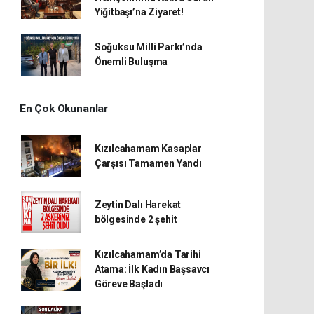
Yiğitbaşı’na Ziyaret!
Soğuksu Milli Parkı’nda
Önemli Buluşma
En Çok Okunanlar
Kızılcahamam Kasaplar
Çarşısı Tamamen Yandı
Zeytin Dalı Harekat
bölgesinde 2 şehit
Kızılcahamam’da Tarihi
Atama: İlk Kadın Başsavcı
Göreve Başladı