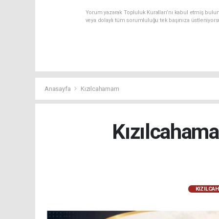
Yorum yazarak Topluluk Kuralları’nı kabul etmiş bulu
veya dolaylı tüm sorumluluğu tek başınıza üstleniyor
Anasayfa
Kızılcahamam
Kızılcahama
KIZILCA