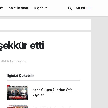
im
İhale İlanları
Diğer
MENÜ
ekkür etti
4895+ kez okundu.
İlginizi Çekebilir
Şehit Gülşen Ailesine Vefa
Ziyareti