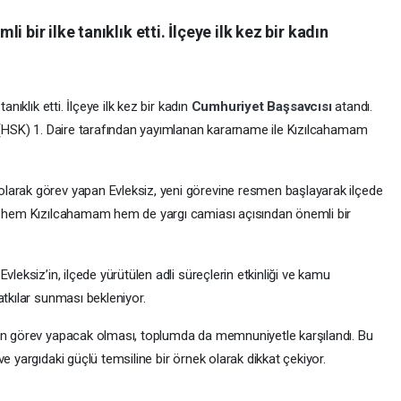
 bir ilke tanıklık etti. İlçeye ilk kez bir kadın
anıklık etti. İlçeye ilk kez bir kadın
Cumhuriyet Başsavcısı
atandı.
u (HSK) 1. Daire tarafından yayımlanan kararname ile Kızılcahamam
larak görev yapan Evleksiz, yeni görevine resmen başlayarak ilçede
a, hem Kızılcahamam hem de yargı camiası açısından önemli bir
ı
Evleksiz’in, ilçede yürütülen adli süreçlerin etkinliği ve kamu
atkılar sunması bekleniyor.
nın görev yapacak olması, toplumda da memnuniyetle karşılandı. Bu
e yargıdaki güçlü temsiline bir örnek olarak dikkat çekiyor.