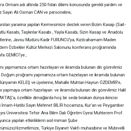
a Ormanı adı altında 250 fidan dikimi konusunda gerekli yardım ve
 Sayın Ali Osman CAN ve personeline,
ursları yararına yapılan Kermesimize destek veren Bizim Kasap (Sait-
utlu Kasabı, Taşkınlar Kasabı , Yayla Kasabı, Sizin Kasap ve Anadolu
tlerine, Javsu Müdürü Kadir FURUNCU'ya, Kızılcahamam Maden
dem Özbekler Kültür Merkezi Salonunu konferans proğramında
afa GEMİCİ'ye ,
mı yapmamıza ortam hazırlayan ve ikramda bulunan din görevlimiz
u Doğum proğramı yapmamıza ortam hazırlayan ve ikramda bulunan
 Bünyamin KELEŞ ve üyelerine, Mahalle Muhtarı Hayrun ÖZDEMİR'e,
yapmaya ortam hazırlayan ve ikramda bulunan din görevlimiz Halil
TAŞ'a, özellikle dimağlarda hoş bir seda bırakan dünya ikincisi
mii İmam-Hatibi Sayın Mehmet BİLİR hocamıza, Kur'an ve Peygamber
ıs Üniversitesi Tefsir Ana Bilim Dalı Öğretim Üyesi Muhterem Prof.
ca yapılan etkinliklerin asıl mimarı Şube
müze,Hizmetlimize, Türkiye Diyanet Vakfı muhasibine ve Mütevelli