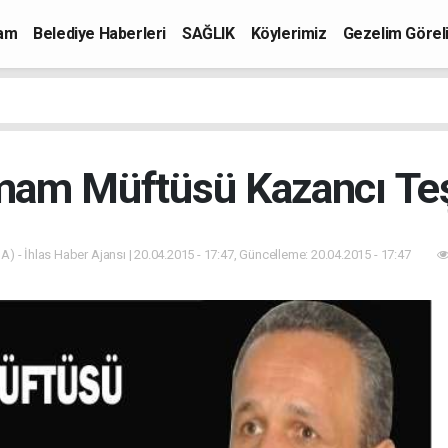
mam
Belediye Haberleri
SAĞLIK
Köylerimiz
Gezelim Görel
mam Müftüsü Kazancı Teş
A) - İhlas Haber Ajansı | 20.04.2015 - 17:47, Güncelleme: 20.04.2015 - 17:47