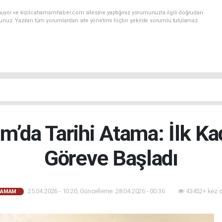
nuyor ve kizilcahamamhaber.com sitesine yaptığınız yorumunuzla ilgili doğrudan
sunuz. Yazılan tüm yorumlardan site yönetimi hiçbir şekilde sorumlu tutulamaz.
m’da Tarihi Atama: İlk Ka
Göreve Başladı
25.04.2026 - 10:20, Güncelleme: 28.04.2026 - 00:36
43452+ kez 
HAMAM