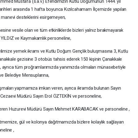
mmed Mustafa (s.a.v.) Efendimizin Kutlu Doğumunun 1444. yıl
ihleri arasında 1 hafta boyunca Kızılcahamam İlçemizde yapılan
e manevi desteklerini esirgemeyen,
sine vesile olan ve tüm etkinliklerde bizleri yalnız bırakmayarak
YILDIZ ve Kaymakamlık personeline,
nelimize yemek ikramı ve Kutlu Doğum Gençlik buluşmasına 3, Kutlu
nakkale gezisine 3 otobüs tahsis ederek 150 kişinin Çanakkale
ası, ayrıca tüm proğramlarımızda yanımızda olmaları münasebetiyle
ve Belediye Mensuplarına,
ışmaları yapmamıza imkan veren, ayrıca ikramda bulunan Sayın
ezaevi Müdürü Sayın Erol ÖZTEKİN ve personeline,
eren Huzurevi Müdürü Sayın Mehmet KARABACAK ve personeline ,
 etmemize, gül ve kolonya dağıtmamızda bizlere kolaylık sağlayan
eline ,