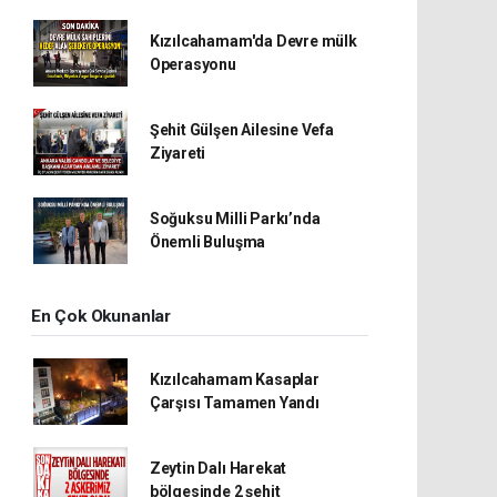
Kızılcahamam'da Devre mülk
Operasyonu
Şehit Gülşen Ailesine Vefa
Ziyareti
Soğuksu Milli Parkı’nda
Önemli Buluşma
En Çok Okunanlar
Kızılcahamam Kasaplar
Çarşısı Tamamen Yandı
Zeytin Dalı Harekat
bölgesinde 2 şehit