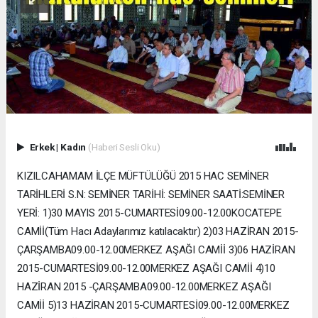
Erkek
|
Kadın
(Haberi Sesli Oku)
KIZILCAHAMAM İLÇE MÜFTÜLÜĞÜ 2015 HAC SEMİNER
TARİHLERİ S.N: SEMİNER TARİHİ​​​: ​​SEMİNER SAATİ:​SEMİNER
YERİ​​​: 1)​30 MAYIS 2015-CUMARTESİ​​09.00-12.00​​KOCATEPE
CAMİİ ​​​​​​​​​​​​​​​(Tüm Hacı Adaylarımız katılacaktır) 2)​03 HAZİRAN 2015-
ÇARŞAMBA​​09.00-12.00​​MERKEZ AŞAĞI CAMİİ 3)​06 HAZİRAN
2015-CUMARTESİ​​09.00-12.00​​MERKEZ AŞAĞI CAMİİ 4)​10
HAZİRAN 2015 -ÇARŞAMBA​​09.00-12.00​​MERKEZ AŞAĞI
CAMİİ 5)​13 HAZİRAN 2015-CUMARTESİ​​09.00-12.00​​MERKEZ