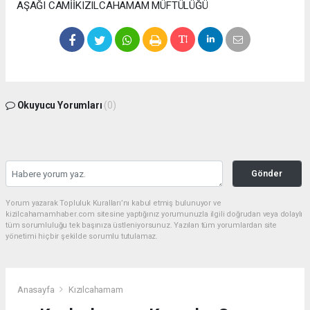
AŞAĞI CAMİİ ​​​​​​​​​​​KIZILCAHAMAM MÜFTÜLÜĞÜ
Okuyucu Yorumları
(0)
Gönder
Yorum yazarak Topluluk Kuralları’nı kabul etmiş bulunuyor ve
kizilcahamamhaber.com sitesine yaptığınız yorumunuzla ilgili doğrudan veya dolaylı
tüm sorumluluğu tek başınıza üstleniyorsunuz. Yazılan tüm yorumlardan site
yönetimi hiçbir şekilde sorumlu tutulamaz.
Anasayfa
Kızılcahamam