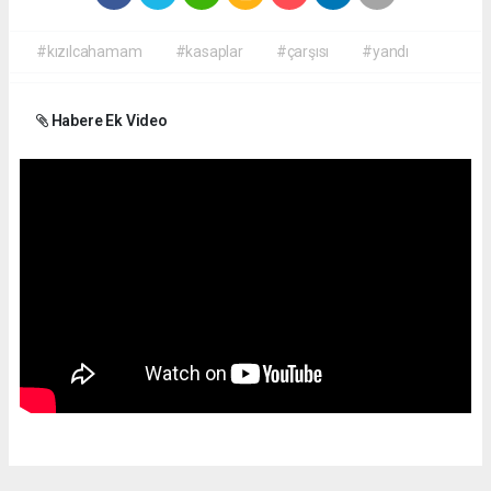
#kızılcahamam
#kasaplar
#çarşısı
#yandı
Habere Ek Video