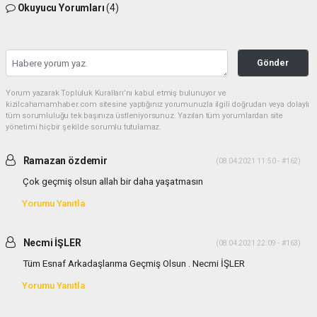
Okuyucu Yorumları
(4)
Gönder
Yorum yazarak Topluluk Kuralları’nı kabul etmiş bulunuyor ve
kizilcahamamhaber.com sitesine yaptığınız yorumunuzla ilgili doğrudan veya dolaylı
tüm sorumluluğu tek başınıza üstleniyorsunuz. Yazılan tüm yorumlardan site
yönetimi hiçbir şekilde sorumlu tutulamaz.
Ramazan özdemir
(08.04.2021 11:50 - #162)
Çok geçmiş olsun allah bir daha yaşatmasın
Yorumu Yanıtla
Necmi İŞLER
(08.04.2021 22:09 - #163)
Tüm Esnaf Arkadaşlarıma Geçmiş Olsun . Necmi İŞLER
Yorumu Yanıtla