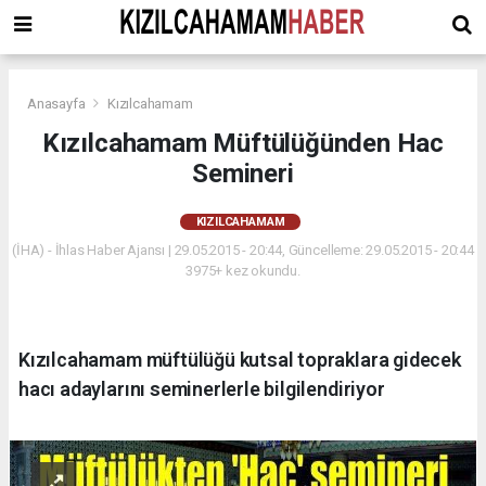
Anasayfa
Kızılcahamam
Kızılcahamam Müftülüğünden Hac
Semineri
KIZILCAHAMAM
(İHA) - İhlas Haber Ajansı | 29.05.2015 - 20:44, Güncelleme: 29.05.2015 - 20:44
3975+ kez okundu.
Kızılcahamam müftülüğü kutsal topraklara gidecek
hacı adaylarını seminerlerle bilgilendiriyor