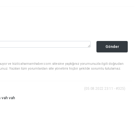
Gönder
nuyor ve kizilcahamamhaber.com sitesine yaptığınız yorumunuzla ilgili doğrudan
sunuz. Yazılan tüm yorumlardan site yönetimi hiçbir şekilde sorumlu tutulamaz.
(05.08.2022 23:11 - #325)
ş vah vah