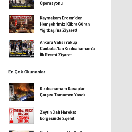
Operasyonu
Kaymakam Erdem’den
Hemşehrimiz Kübra Güran
Yiğitbaşı’na Ziyaret!
Ankara Valisi Yakup
Canbolat'tan Kızılcahamam'a
İlk Resmi Ziyaret
En Çok Okunanlar
Kızılcahamam Kasaplar
Çarşısı Tamamen Yandı
Zeytin Dalı Harekat
bölgesinde 2 şehit