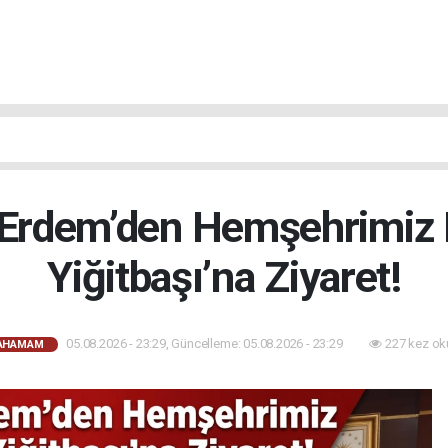
rdem’den Hemşehrimiz 
Yiğitbaşı’na Ziyaret!
05.08.2026 - 23:29, Güncelleme: 05.08.2026 - 23:29
227 kez ok
CAHAMAM