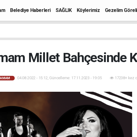
mam
Belediye Haberleri
SAĞLIK
Köylerimiz
Gezelim Görel
amam Millet Bahçesinde K
04.08.2022 - 15:12, Güncelleme: 17.11.2023 - 19:05
17238+ kez 
HAMAM