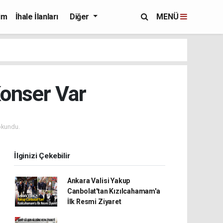
im
İhale İlanları
Diğer
MENÜ
onser Var
okundu.
İlginizi Çekebilir
Ankara Valisi Yakup
Canbolat'tan Kızılcahamam'a
İlk Resmi Ziyaret