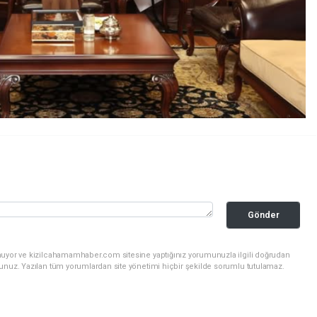
Gönder
nuyor ve kizilcahamamhaber.com sitesine yaptığınız yorumunuzla ilgili doğrudan
sunuz. Yazılan tüm yorumlardan site yönetimi hiçbir şekilde sorumlu tutulamaz.