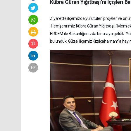
Kübra Güran Yiğitbaşı’nı İçişleri Ba
Ziyarette ilçemizde yürütülen projeler ve ön
Hemşehrimiz Kübra Güran Yiğitbaşı: “Memle
ERDEM ile Bakanlığımızda bir araya geldik. Y
bulunduk. Güzel ilçemiz Kızılcahamam’a hayı