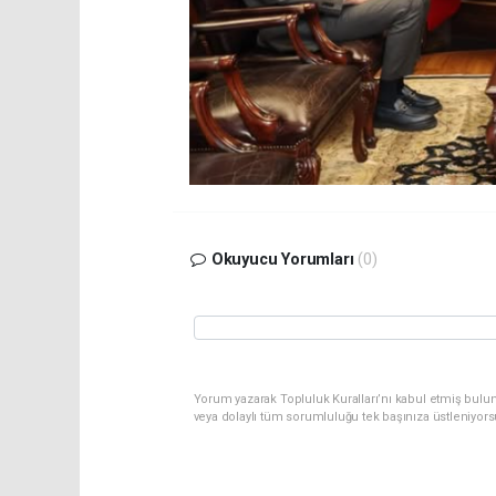
Okuyucu Yorumları
(0)
Yorum yazarak Topluluk Kuralları’nı kabul etmiş bulu
veya dolaylı tüm sorumluluğu tek başınıza üstleniyor