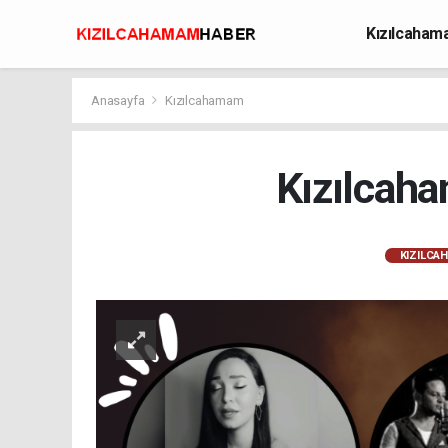
Kızılcaha
Avcılık
Anasayfa
Kızılcahamam
Kızılcah
KIZILCA