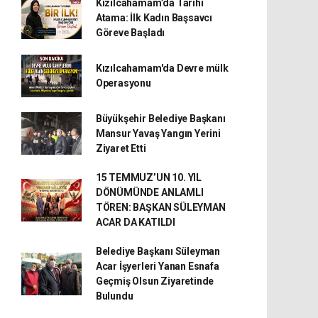
Kızılcahamam’da Tarihi
Atama: İlk Kadın Başsavcı
Göreve Başladı
Kızılcahamam'da Devre mülk
Operasyonu
Büyükşehir Belediye Başkanı
Mansur Yavaş Yangın Yerini
Ziyaret Etti
15 TEMMUZ’UN 10. YIL
DÖNÜMÜNDE ANLAMLI
TÖREN: BAŞKAN SÜLEYMAN
ACAR DA KATILDI
Belediye Başkanı Süleyman
Acar İşyerleri Yanan Esnafa
Geçmiş Olsun Ziyaretinde
Bulundu