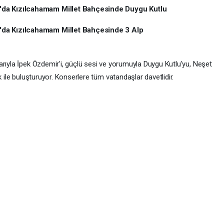
'da Kızılcahamam Millet Bahçesinde Duygu Kutlu
da Kızılcahamam Millet Bahçesinde 3 Alp
rıyla İpek Özdemir'i, güçlü sesi ve yorumuyla Duygu Kutlu'yu, Neşet
k ile buluşturuyor. Konserlere tüm vatandaşlar davetlidir.