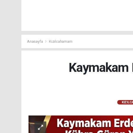
Anasayfa
Kızılcahamam
Kaymakam E
KIZIL