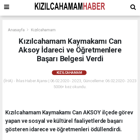
Anasayfa
Kızılcahamam
Kızılcahamam Kaymakamı Can
Aksoy İdareci ve Öğretmenlere
Başarı Belgesi Verdi
KIZILCAHAMAM
(İHA) - İhlas Haber Ajansı | 06.02.2020 - 20:23, Güncelleme: 06.02.2020 - 20:23
5006+ kez okundu.
Kızılcahamam Kaymakamı Can AKSOY ilçede görev
yapan ve sosyal ve kültürel faaliyetlerde başarı
gösteren idarece ve öğretmenleri ödüllendirdi.