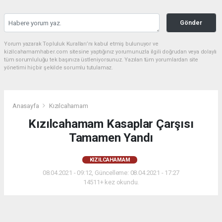
Gönder
Yorum yazarak Topluluk Kuralları’nı kabul etmiş bulunuyor ve
kizilcahamamhaber.com sitesine yaptığınız yorumunuzla ilgili doğrudan veya dolaylı
tüm sorumluluğu tek başınıza üstleniyorsunuz. Yazılan tüm yorumlardan site
yönetimi hiçbir şekilde sorumlu tutulamaz.
Anasayfa
Kızılcahamam
Kızılcahamam Kasaplar Çarşısı
Tamamen Yandı
KIZILCAHAMAM
08.04.2021 - 09:12, Güncelleme: 08.04.2021 - 17:27
14511+ kez okundu.