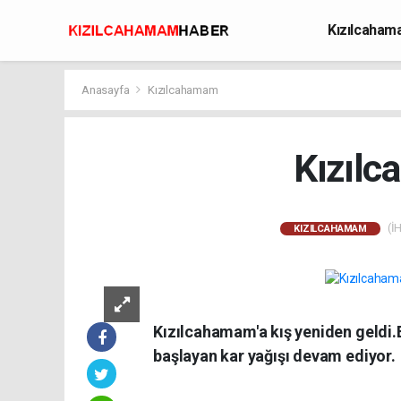
Kızılcaha
Avcılık
Anasayfa
Kızılcahamam
Kızılc
(İH
KIZILCAHAMAM
Kızılcahamam'a kış yeniden geldi.
başlayan kar yağışı devam ediyor.