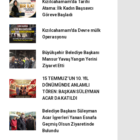
Kızılcahamam’da Tarihi
Atama: İlk Kadın Başsavcı
Göreve Başladı
Kızılcahamam'da Devre mülk
Operasyonu
Büyükşehir Belediye Başkanı
Mansur Yavaş Yangın Yerini
Ziyaret Etti
15 TEMMUZ’UN 10. YIL
DÖNÜMÜNDE ANLAMLI
TÖREN: BAŞKAN SÜLEYMAN
ACAR DA KATILDI
Belediye Başkanı Süleyman
Acar İşyerleri Yanan Esnafa
Geçmiş Olsun Ziyaretinde
Bulundu