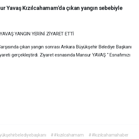
ur Yavaş Kızılcahamam'da çıkan yangın sebebiyle
AVAŞ YANGIN YERİNİ ZİYARET ETTİ
arşısında çıkan yangın sonrası Ankara Büyükşehir Belediye Başkanı
areti gerçekleştirdi. Ziyaret esnasında Mansur YAVAŞ " Esnafımızı
ükşehirbelediyebaşkanı
##kızılcahamam
##kızılcahamahaber