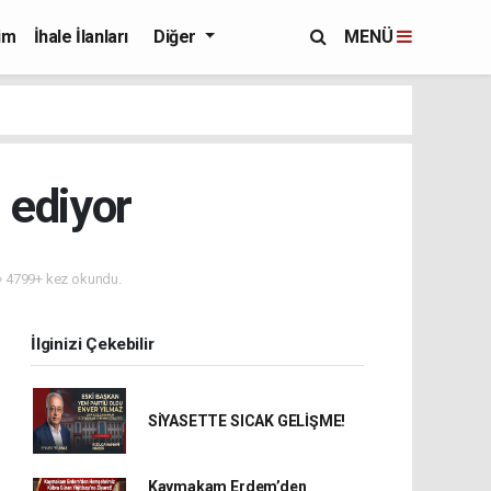
im
İhale İlanları
Diğer
MENÜ
 ediyor
4799+ kez okundu.
İlginizi Çekebilir
SİYASETTE SICAK GELİŞME!
Kaymakam Erdem’den