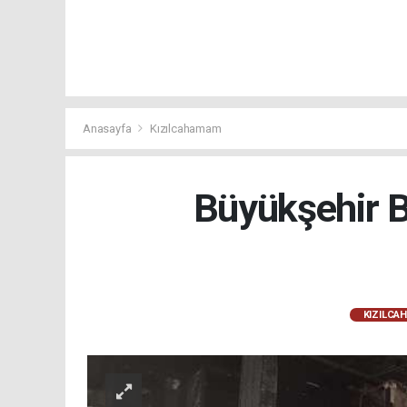
Anasayfa
Kızılcahamam
Büyükşehir B
KIZILCA