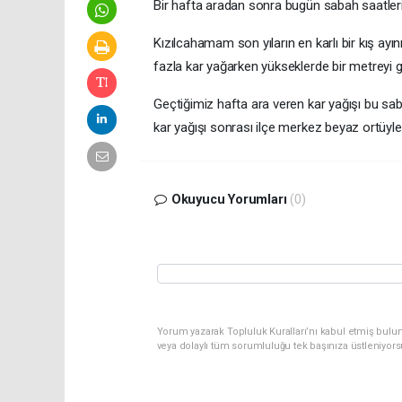
Bir hafta aradan sonra bugün sabah saatler
Kızılcahamam son yıların en karlı bir kış a
fazla kar yağarken yükseklerde bir metreyi g
Geçtiğimiz hafta ara veren kar yağışı bu s
kar yağışı sonrası ilçe merkez beyaz ortüyle
Okuyucu Yorumları
(0)
Yorum yazarak Topluluk Kuralları’nı kabul etmiş bulu
veya dolaylı tüm sorumluluğu tek başınıza üstleniyor