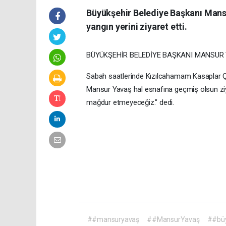
Büyükşehir Belediye Başkanı Mans
yangın yerini ziyaret etti.
BÜYÜKŞEHİR BELEDİYE BAŞKANI MANSUR Y
Sabah saatlerinde Kızılcahamam Kasaplar Ç
Mansur Yavaş hal esnafına geçmiş olsun ziy
mağdur etmeyeceğiz." dedi.
##mansuryavaş
##MansurYavaş
##büy