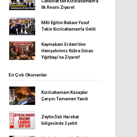
Canbolat'tan Kızılcahamam'a
İlk Resmi Ziyaret
Milli Eğitim Bakanı Yusuf
Tekin Kızılcahamam'a Geldi
Kaymakam Erdem’den
Hemşehrimiz Kübra Güran
Yiğitbaşı’na Ziyaret!
En Çok Okunanlar
Kızılcahamam Kasaplar
Çarşısı Tamamen Yandı
Zeytin Dalı Harekat
bölgesinde 2 şehit