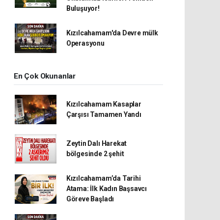
Buluşuyor!
Kızılcahamam'da Devre mülk
Operasyonu
En Çok Okunanlar
Kızılcahamam Kasaplar
Çarşısı Tamamen Yandı
Zeytin Dalı Harekat
bölgesinde 2 şehit
Kızılcahamam’da Tarihi
Atama: İlk Kadın Başsavcı
Göreve Başladı