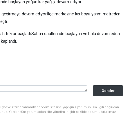
inde başlayan yoğun kar yağışı devam ediyor.
yını geçirmeye devam ediyor.İlçe merkezine kış boyu yarım metreden
eçti.
abah tekrar başladı.Sabah saatlerinde başlayan ve hala devam eden
 kaplandı.
Gönder
nuyor ve kizilcahamamhaber.com sitesine yaptığınız yorumunuzla ilgili doğrudan
sunuz. Yazılan tüm yorumlardan site yönetimi hiçbir şekilde sorumlu tutulamaz.