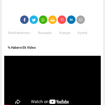
#kızılcahamam
#kasaplar
#çarşısı
#yandı
Habere Ek Video