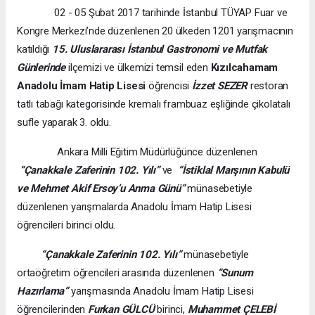
02 - 05 Şubat 2017 tarihinde İstanbul TÜYAP Fuar ve
Kongre Merkezi’nde düzenlenen 20 ülkeden 1201 yarışmacının
katıldığı
15. Uluslararası İstanbul Gastronomi ve Mutfak
Günlerinde
ilçemizi ve ülkemizi temsil eden
Kızılcahamam
Anadolu İmam Hatip
Lisesi
öğrencisi
İzzet SEZER
restoran
tatlı tabağı kategorisinde kremalı frambuaz eşliğinde çikolatalı
sufle yaparak 3. oldu.
Ankara Milli Eğitim Müdürlüğünce düzenlenen
“Çanakkale Zaferinin 102. Yılı”
ve
“İstiklal Marşının Kabulü
ve Mehmet Akif Ersoy’u Anma Günü”
münasebetiyle
düzenlenen yarışmalarda Anadolu İmam Hatip Lisesi
öğrencileri birinci oldu.
“Çanakkale Zaferinin 102. Yılı”
münasebetiyle
ortaöğretim öğrencileri arasında düzenlenen
“Sunum
Hazırlama”
yarışmasında Anadolu İmam Hatip Lisesi
öğrencilerinden
Furkan GÜLCÜ
birinci,
Muhammet ÇELEBİ