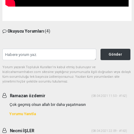
Okuyucu Yorumları
(4)
Gönder
Yorum yazarak Topluluk Kuralları’nı kabul etmiş bulunuyor ve
kizilcahamamhaber.com sitesine yaptığınız yorumunuzla ilgili doğrudan veya dolaylı
tüm sorumluluğu tek başınıza üstleniyorsunuz. Yazılan tüm yorumlardan site
yönetimi hiçbir şekilde sorumlu tutulamaz.
Ramazan özdemir
(08.04.2021 11:50 - #162)
Çok geçmiş olsun allah bir daha yaşatmasın
Yorumu Yanıtla
Necmi İŞLER
(08.04.2021 22:09 - #163)