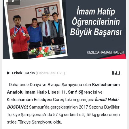
Erkek
|
Kadın
(Haberi Sesli Oku)
Daha önce Dünya ve Avrupa Şampiyonu olan
Kızılcahamam
Anadolu İmam Hatip Lisesi 11. Sınıf öğrencisi
ve
Kızılcahamam Belediyesi Güreş takımı güreşçisi
İsmail Hakkı
BOSTANCI
, Samsun’da gerçekleştirilen 2017 Sezonu Büyükler
Türkiye Şampiyonası’nda 57 kg serbest stil, 59 kg grekoromen
stilde Türkiye Şampiyonu oldu.