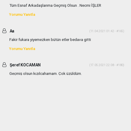
Tüm Esnaf Arkadaşlarıma Geçmiş Olsun . Necmi İŞLER
Yorumu Yanıtla
Aa
(11.04.2021 01:42 - #165)
Fakir fukara yiyemezken bütün etler bedava gitti
Yorumu Yanıtla
Şeref KOCAMAN
(17.05.2021 22:08 - #180)
Geçmiş olsun kızılcahamam. Çok üzüldüm.
Yorumu Yanıtla
haber paketi
haber scripti
haber yazılımı
Tüm hakları saklı tutulmaktadır.Copyright 2026©