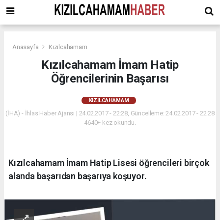
Anasayfa
Kızılcahamam
Kızılcahamam İmam Hatip
Öğrencilerinin Başarısı
KIZILCAHAMAM
(İHA) - İhlas Haber Ajansı | 24.02.2017 - 22:28, Güncelleme: 24.02.2017 - 22:28
4640+ kez okundu.
Kızılcahamam İmam Hatip Lisesi öğrencileri birçok
alanda başarıdan başarıya koşuyor.