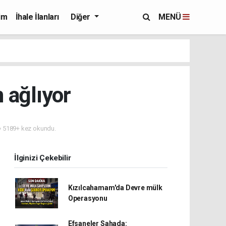
im
İhale İlanları
Diğer
MENÜ
 ağlıyor
5189+ kez okundu.
İlginizi Çekebilir
Kızılcahamam'da Devre mülk
Operasyonu
Efsaneler Sahada: