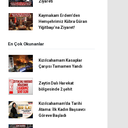
Ziyareti
Kaymakam Erdem’den
Hemşehrimiz Kübra Güran
Yiğitbaşı’na Ziyaret!
En Çok Okunanlar
Kızılcahamam Kasaplar
Çarşısı Tamamen Yandı
Zeytin Dalı Harekat
bölgesinde 2 şehit
Kızılcahamam’da Tarihi
Atama: İlk Kadın Başsavcı
Göreve Başladı