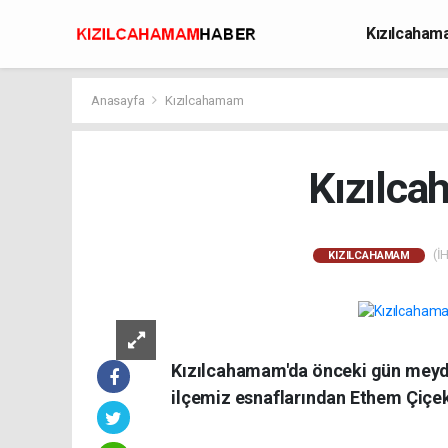
Kızılcaha
Avcılık
Anasayfa
Kızılcahamam
Kızılca
(İH
KIZILCAHAMAM
Kızılcahamam'da önceki gün meyda
ilçemiz esnaflarından Ethem Çiçek