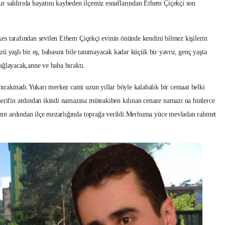
 saldırıda hayatını kaybeden ilçemiz esnaflarından Ethem Çiçekçi son
kes tarafından sevilen Ethem Çiçekçi evinin önünde kendini bilmez kişilerin
özü yaşlı bir eş, babasını bile tanımayacak kadar küçük bir yavru, genç yaşta
 ağlayacak,anne ve baba bıraktı.
bırakmadı.Yukarı merkez cami uzun yıllar böyle kalabalık bir cemaat belki
rifin ardından ikindi namazına müteakiben kılınan cenaze namazı na binlerce
azın ardından ilçe mezarlığında toprağa verildi.Merhuma yüce mevladan rahmet