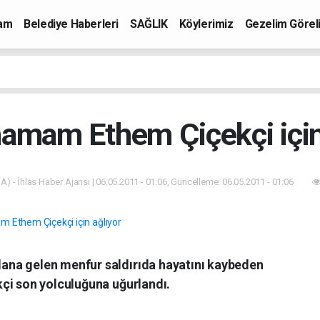
mam
Belediye Haberleri
SAĞLIK
Köylerimiz
Gezelim Görel
hamam Ethem Çiçekçi için
A) - İhlas Haber Ajansı | 06.05.2011 - 01:06, Güncelleme: 06.05.2011 - 01:06
na gelen menfur saldırıda hayatını kaybeden
çi son yolculuğuna uğurlandı.