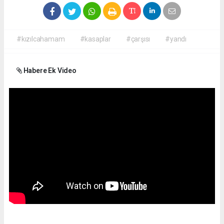
#kızılcahamam
#kasaplar
#çarşısı
#yandı
Habere Ek Video