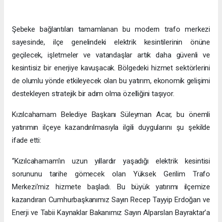
Şebeke bağlantıları tamamlanan bu modern trafo merkezi
sayesinde, ilçe genelindeki elektrik kesintilerinin önüne
geçilecek, işletmeler ve vatandaşlar artık daha güvenli ve
kesintisiz bir enerjiye kavuşacak. Bölgedeki hizmet sektörlerini
de olumlu yönde etkileyecek olan bu yatırım, ekonomik gelişimi
destekleyen stratejik bir adım olma özelliğini taşıyor.
Kızılcahamam Belediye Başkanı Süleyman Acar, bu önemli
yatırımın ilçeye kazandırılmasıyla ilgili duygularını şu şekilde
ifade etti:
“Kızılcahamam’ın uzun yıllardır yaşadığı elektrik kesintisi
sorununu tarihe gömecek olan Yüksek Gerilim Trafo
Merkezi’miz hizmete başladı. Bu büyük yatırımı ilçemize
kazandıran Cumhurbaşkanımız Sayın Recep Tayyip Erdoğan ve
Enerji ve Tabii Kaynaklar Bakanımız Sayın Alparslan Bayraktar’a