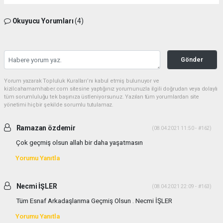
Okuyucu Yorumları
(4)
Gönder
Yorum yazarak Topluluk Kuralları’nı kabul etmiş bulunuyor ve
kizilcahamamhaber.com sitesine yaptığınız yorumunuzla ilgili doğrudan veya dolaylı
tüm sorumluluğu tek başınıza üstleniyorsunuz. Yazılan tüm yorumlardan site
yönetimi hiçbir şekilde sorumlu tutulamaz.
Ramazan özdemir
(08.04.2021 11:50 - #162)
Çok geçmiş olsun allah bir daha yaşatmasın
Yorumu Yanıtla
Necmi İŞLER
(08.04.2021 22:09 - #163)
Tüm Esnaf Arkadaşlarıma Geçmiş Olsun . Necmi İŞLER
Yorumu Yanıtla