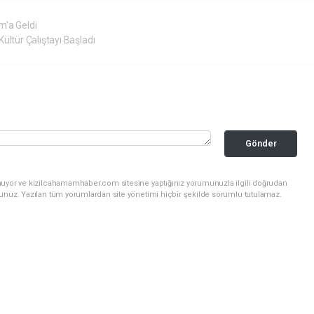
m'a Geldi
ültür Çalıştayı Başladı
Gönder
nuyor ve kizilcahamamhaber.com sitesine yaptığınız yorumunuzla ilgili doğrudan
sunuz. Yazılan tüm yorumlardan site yönetimi hiçbir şekilde sorumlu tutulamaz.