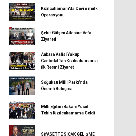
Kızılcahamam'da Devre mülk
Operasyonu
Şehit Gülşen Ailesine Vefa
Ziyareti
Ankara Valisi Yakup
Canbolat'tan Kızılcahamam'a
İlk Resmi Ziyaret
Soğuksu Milli Parkı’nda
Önemli Buluşma
Milli Eğitim Bakanı Yusuf
Tekin Kızılcahamam'a Geldi
SİYASETTE SICAK GELİŞME!