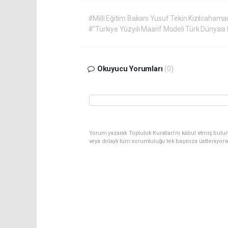
#Milli Eğitim Bakanı Yusuf Tekin Kızılcahama
#"Türkiye Yüzyılı Maarif Modeli Türk Dünyası K
Okuyucu Yorumları
(0)
Yorum yazarak Topluluk Kuralları’nı kabul etmiş bulu
veya dolaylı tüm sorumluluğu tek başınıza üstleniyor