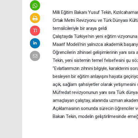
Milli Eğitim Bakanı Yusuf Tekin, Kızılcaham
Ortak Metni Revizyonu ve Türk Dünyası Kültü
temsilcileriyle bir araya geldi
Çalıştayda Türkiye'nin yeni eğitim vizyonuna
Maarif Modeli'nin yalnızca akademik başarıyı 
Öğrencilerin zihinsel gelişimlerinin yanı sır
Tekin, yeni sistemin temel felsefesini şu söz
"Evlatlarımızın zihnini bilgiyle, karakterini
besleyen bir eğitim anlayışını hayata geçiriyo
açık, sağlam şahsiyetler olarak yetişmesini 
Müfredat revizyonunun yanı sıra Türk dünyası
amaçlayan çalıştay, alanında uzman akademis
Açıklamasının sonunda sürecin öğrenciler ve
Bakan Tekin, modelin geliştirilmesinde emeği