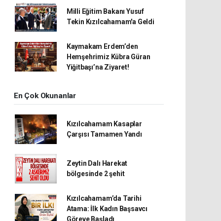
Milli Eğitim Bakanı Yusuf
Tekin Kızılcahamam'a Geldi
Kaymakam Erdem’den
Hemşehrimiz Kübra Güran
Yiğitbaşı’na Ziyaret!
En Çok Okunanlar
Kızılcahamam Kasaplar
Çarşısı Tamamen Yandı
Zeytin Dalı Harekat
bölgesinde 2 şehit
Kızılcahamam’da Tarihi
Atama: İlk Kadın Başsavcı
Göreve Başladı