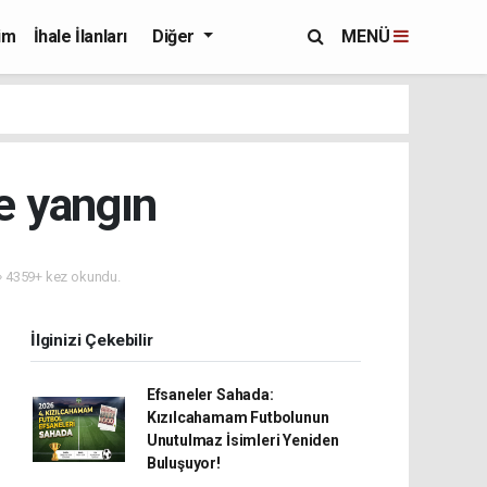
im
İhale İlanları
Diğer
MENÜ
e yangın
4359+ kez okundu.
İlginizi Çekebilir
Efsaneler Sahada:
Kızılcahamam Futbolunun
Unutulmaz İsimleri Yeniden
Buluşuyor!