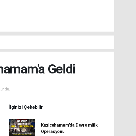
ahamam'a Geldi
kundu.
İlginizi Çekebilir
Kızılcahamam'da Devre mülk
Operasyonu