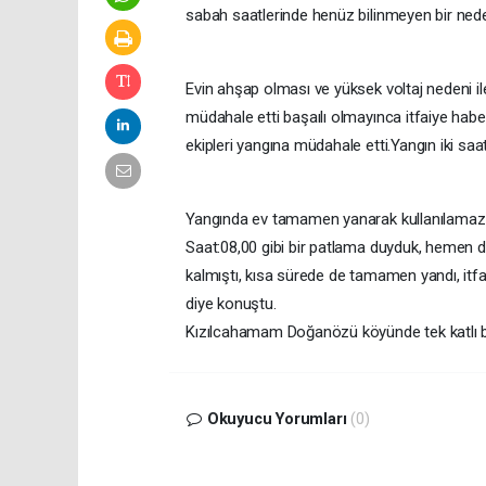
sabah saatlerinde henüz bilinmeyen bir neden
Evin ahşap olması ve yüksek voltaj nedeni i
müdahale etti başaılı olmayınca itfaiye haber
ekipleri yangına müdahale etti.Yangın iki saa
Yangında ev tamamen yanarak kullanılamaz h
Saat:08,00 gibi bir patlama duyduk, hemen dı
kalmıştı, kısa sürede de tamamen yandı, itfa
diye konuştu.
Kızılcahamam Doğanözü köyünde tek katlı bi
Okuyucu Yorumları
(0)