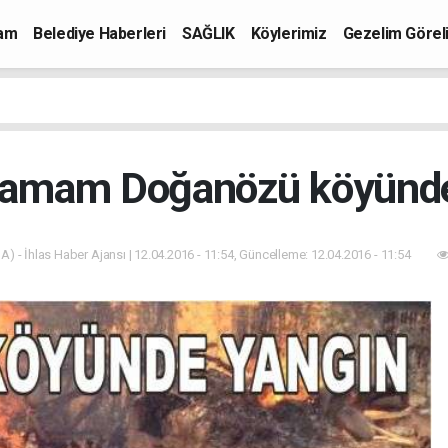
mam
Belediye Haberleri
SAĞLIK
Köylerimiz
Gezelim Görel
hamam Doğanözü köyünd
A) - İhlas Haber Ajansı | 12.04.2016 - 11:54, Güncelleme: 12.04.2016 - 11:54