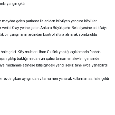
le yangın çıktı.
le meydaa gelen patlama ile aniden büyüyen yangına köylüler
 verildi.Olay yerine gelen Ankara Büyükşehir Belediyesine ait itfaiye
tlik bir çalışmanın ardından kontrol altına alınarak söndürüldü.
ale geldi. Köy muhtarı İlhan Öztürk yaptığı açıklamada "sabah
şarı çıktıp baktığımızda evin çatısı tamamen alevler içerisinde
iye müdahale etmese bitişiğindeki yendi sekiz tane evde yanabilirdi
r evde çıkan ayngında ev tamamen yanarak kullanılamaz hale geldi.