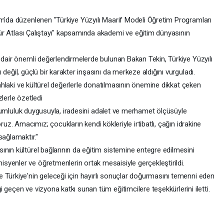
am'da düzenlenen "Türkiye Yüzyılı Maarif Modeli Öğretim Programları
r Atlası Çalıştayı" kapsamında akademi ve eğitim dünyasının
 dair önemli değerlendirmelerde bulunan Bakan Tekin, Türkiye Yüzyılı
değil, güçlü bir karakter inşasını da merkeze aldığını vurguladı.
a ahlaki ve kültürel değerlerle donatılmasının önemine dikkat çeken
lerle özetledi
 sorumluluk duygusuyla, iradesini adalet ve merhamet ölçüsüyle
ruz. Amacımız; çocukların kendi kökleriyle irtibatlı, çağın idrakine
sağlamaktır."
nın kültürel bağlarının da eğitim sistemine entegre edilmesini
yenler ve öğretmenlerin ortak mesaisiyle gerçekleştirildi.
 Türkiye'nin geleceği için hayırlı sonuçlar doğurmasını temenni eden
 geçen ve vizyona katkı sunan tüm eğitimcilere teşekkürlerini iletti.