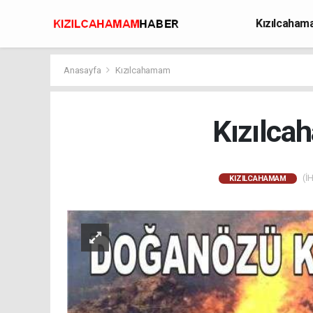
Kızılcaha
Avcılık
Anasayfa
Kızılcahamam
Kızılca
(İH
KIZILCAHAMAM