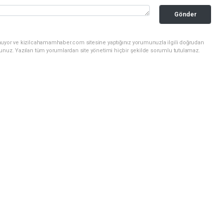
Gönder
nuyor ve kizilcahamamhaber.com sitesine yaptığınız yorumunuzla ilgili doğrudan
sunuz. Yazılan tüm yorumlardan site yönetimi hiçbir şekilde sorumlu tutulamaz.