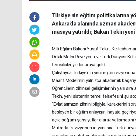
Türkiye'nin eğitim politikalarına y
Ankara'da alanında uzman akademis
masaya yatırıldı; Bakan Tekin yeni
Milli Eğitim Bakanı Yusuf Tekin, Kızılcaham
Ortak Metni Revizyonu ve Türk Dünyası Kültü
temsilcileriyle bir araya geldi
Çalıştayda Türkiye'nin yeni eğitim vizyonuna
Maarif Modeli'nin yalnızca akademik başarıyı 
Öğrencilerin zihinsel gelişimlerinin yanı sır
Tekin, yeni sistemin temel felsefesini şu söz
"Evlatlarımızın zihnini bilgiyle, karakterini
besleyen bir eğitim anlayışını hayata geçiriyo
açık, sağlam şahsiyetler olarak yetişmesini 
Müfredat revizyonunun yanı sıra Türk dünyası
amaçlayan çalıştay, alanında uzman akademis