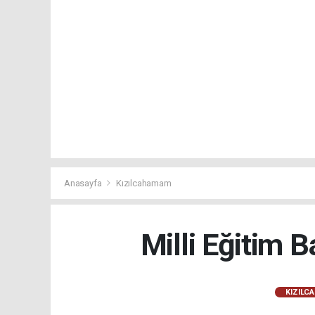
Anasayfa
Kızılcahamam
Milli Eğitim 
KIZILC