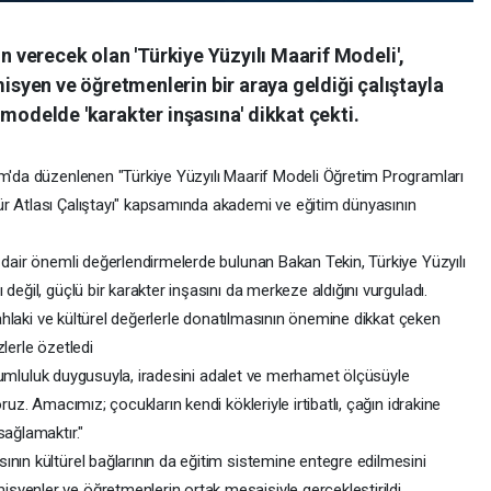
ön verecek olan 'Türkiye Yüzyılı Maarif Modeli',
yen ve öğretmenlerin bir araya geldiği çalıştayla
 modelde 'karakter inşasına' dikkat çekti.
am'da düzenlenen "Türkiye Yüzyılı Maarif Modeli Öğretim Programları
r Atlası Çalıştayı" kapsamında akademi ve eğitim dünyasının
 dair önemli değerlendirmelerde bulunan Bakan Tekin, Türkiye Yüzyılı
değil, güçlü bir karakter inşasını da merkeze aldığını vurguladı.
a ahlaki ve kültürel değerlerle donatılmasının önemine dikkat çeken
lerle özetledi
 sorumluluk duygusuyla, iradesini adalet ve merhamet ölçüsüyle
ruz. Amacımız; çocukların kendi kökleriyle irtibatlı, çağın idrakine
sağlamaktır."
nın kültürel bağlarının da eğitim sistemine entegre edilmesini
yenler ve öğretmenlerin ortak mesaisiyle gerçekleştirildi.