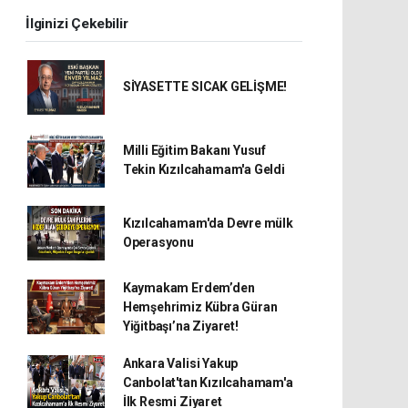
İlginizi Çekebilir
SİYASETTE SICAK GELİŞME!
Milli Eğitim Bakanı Yusuf
Tekin Kızılcahamam'a Geldi
Kızılcahamam'da Devre mülk
Operasyonu
Kaymakam Erdem’den
Hemşehrimiz Kübra Güran
Yiğitbaşı’na Ziyaret!
Ankara Valisi Yakup
Canbolat'tan Kızılcahamam'a
İlk Resmi Ziyaret