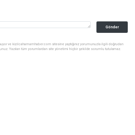
Gönder
nuyor ve kizilcahamamhaber.com sitesine yaptığınız yorumunuzla ilgili doğrudan
sunuz. Yazılan tüm yorumlardan site yönetimi hiçbir şekilde sorumlu tutulamaz.