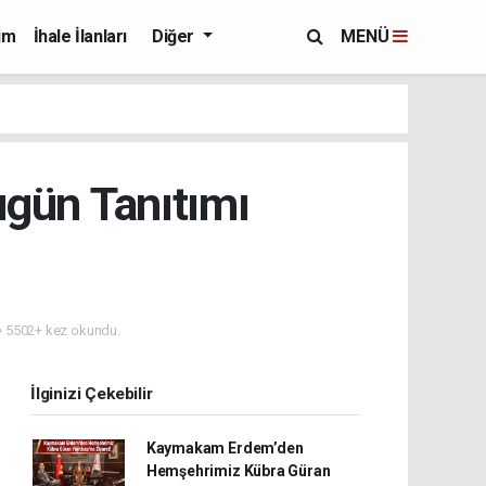
im
İhale İlanları
Diğer
MENÜ
gün Tanıtımı
5502+ kez okundu.
İlginizi Çekebilir
Kaymakam Erdem’den
Hemşehrimiz Kübra Güran