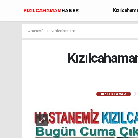
Kızılcaha
Avcılık
Anasayfa
Kızılcahamam
Kızılcahama
(İH
KIZILCAHAMAM