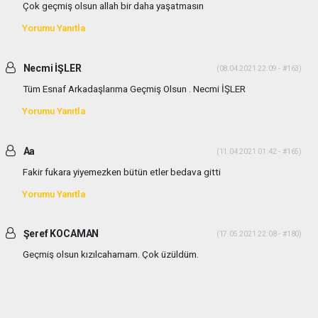
Çok geçmiş olsun allah bir daha yaşatmasın
Yorumu Yanıtla
Necmi İŞLER
(08.04.2021 22:09 - #163)
Tüm Esnaf Arkadaşlarıma Geçmiş Olsun . Necmi İŞLER
Yorumu Yanıtla
Aa
(11.04.2021 01:42 - #165)
Fakir fukara yiyemezken bütün etler bedava gitti
Yorumu Yanıtla
Şeref KOCAMAN
(17.05.2021 22:08 - #180)
Geçmiş olsun kızılcahamam. Çok üzüldüm.
Yorumu Yanıtla