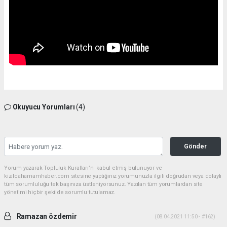
Okuyucu Yorumları
(4)
Gönder
Yorum yazarak Topluluk Kuralları’nı kabul etmiş bulunuyor ve
kizilcahamamhaber.com sitesine yaptığınız yorumunuzla ilgili doğrudan veya dolaylı
tüm sorumluluğu tek başınıza üstleniyorsunuz. Yazılan tüm yorumlardan site
yönetimi hiçbir şekilde sorumlu tutulamaz.
Ramazan özdemir
(08.04.2021 11:50 - #162)