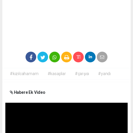
#kızılcahamam
#kasaplar
#çarşısı
#yandı
Habere Ek Video