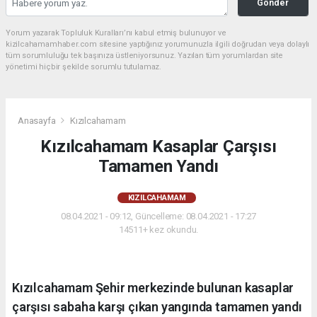
Gönder
Yorum yazarak Topluluk Kuralları’nı kabul etmiş bulunuyor ve
kizilcahamamhaber.com sitesine yaptığınız yorumunuzla ilgili doğrudan veya dolaylı
tüm sorumluluğu tek başınıza üstleniyorsunuz. Yazılan tüm yorumlardan site
yönetimi hiçbir şekilde sorumlu tutulamaz.
Anasayfa
Kızılcahamam
Kızılcahamam Kasaplar Çarşısı
Tamamen Yandı
KIZILCAHAMAM
08.04.2021 - 09:12, Güncelleme: 08.04.2021 - 17:27
14511+ kez okundu.
Kızılcahamam Şehir merkezinde bulunan kasaplar
çarşısı sabaha karşı çıkan yangında tamamen yandı