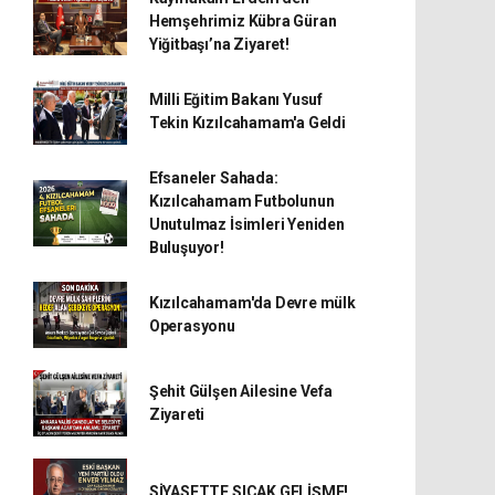
Hemşehrimiz Kübra Güran
Yiğitbaşı’na Ziyaret!
Milli Eğitim Bakanı Yusuf
Tekin Kızılcahamam'a Geldi
Efsaneler Sahada:
Kızılcahamam Futbolunun
Unutulmaz İsimleri Yeniden
Buluşuyor!
Kızılcahamam'da Devre mülk
Operasyonu
Şehit Gülşen Ailesine Vefa
Ziyareti
SİYASETTE SICAK GELİŞME!