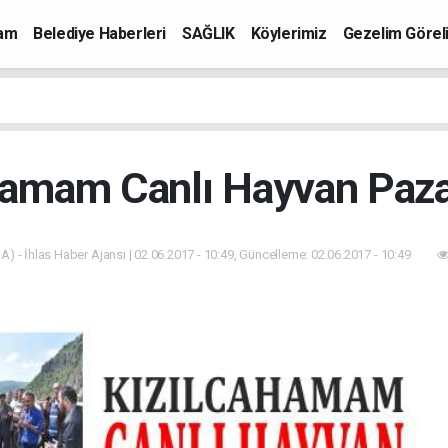
mam
Belediye Haberleri
SAĞLIK
Köylerimiz
Gezelim Görel
hamam Canlı Hayvan Pazar
A) - İhlas Haber Ajansı | 02.06.2017 - 10:49, Güncelleme: 02.06.2017 - 10:49