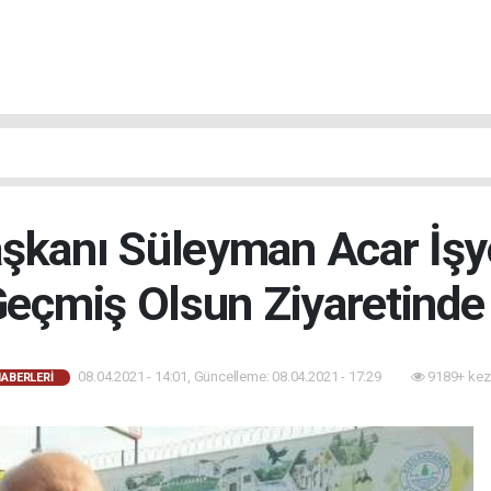
şkanı Süleyman Acar İşy
Geçmiş Olsun Ziyaretinde
08.04.2021 - 14:01, Güncelleme: 08.04.2021 - 17:29
9189+ kez
HABERLERI