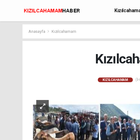
Kızılcaha
Avcılık
Anasayfa
Kızılcahamam
Kızılca
(İH
KIZILCAHAMAM