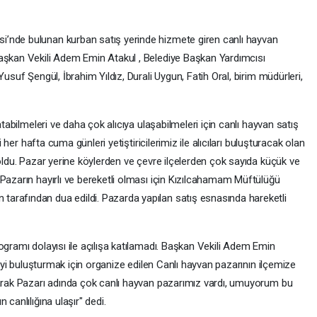
’nde bulunan kurban satış yerinde hizmete giren canlı hayvan
Başkan Vekili Adem Emin Atakul , Belediye Başkan Yardımcısı
Yusuf Şengül, İbrahim Yıldız, Durali Uygun, Fatih Oral, birim müdürleri,
atabilmeleri ve daha çok alıcıya ulaşabilmeleri için canlı hayvan satış
i her hafta cuma günleri yetiştiricilerimiz ile alıcıları buluşturacak olan
 oldu. Pazar yerine köylerden ve çevre ilçelerden çok sayıda küçük ve
Pazarın hayırlı ve bereketli olması için Kızılcahamam Müftülüğü
arafından dua edildi. Pazarda yapılan satış esnasında hareketli
ogramı dolayısı ile açılışa katılamadı. Başkan Vekili Adem Emin
iciyi buluşturmak için organize edilen Canlı hayvan pazarının ilçemize
Çarak Pazarı adında çok canlı hayvan pazarımız vardı, umuyorum bu
canlılığına ulaşır" dedi.