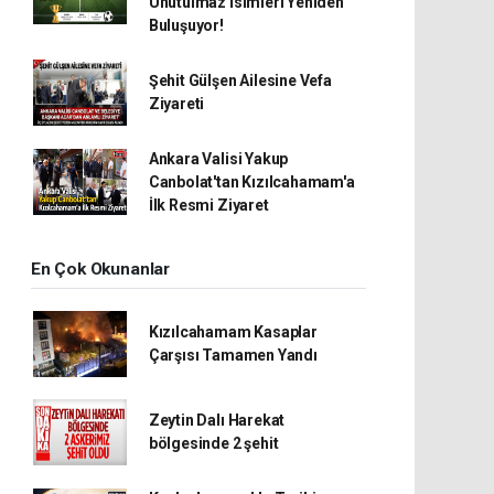
Unutulmaz İsimleri Yeniden
Buluşuyor!
Şehit Gülşen Ailesine Vefa
Ziyareti
Ankara Valisi Yakup
Canbolat'tan Kızılcahamam'a
İlk Resmi Ziyaret
En Çok Okunanlar
Kızılcahamam Kasaplar
Çarşısı Tamamen Yandı
Zeytin Dalı Harekat
bölgesinde 2 şehit