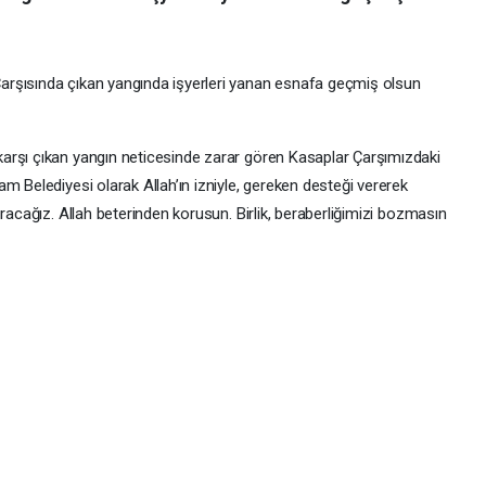
rşısında çıkan yangında işyerleri yanan esnafa geçmiş olsun
arşı çıkan yangın neticesinde zarar gören Kasaplar Çarşımızdaki
m Belediyesi olarak Allah’ın izniyle, gereken desteği vererek
racağız. Allah beterinden korusun. Birlik, beraberliğimizi bozmasın