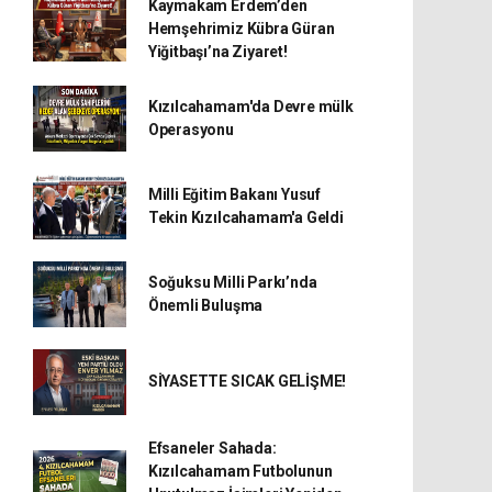
Kaymakam Erdem’den
Hemşehrimiz Kübra Güran
Yiğitbaşı’na Ziyaret!
Kızılcahamam'da Devre mülk
Operasyonu
Milli Eğitim Bakanı Yusuf
Tekin Kızılcahamam'a Geldi
Soğuksu Milli Parkı’nda
Önemli Buluşma
SİYASETTE SICAK GELİŞME!
Efsaneler Sahada:
Kızılcahamam Futbolunun