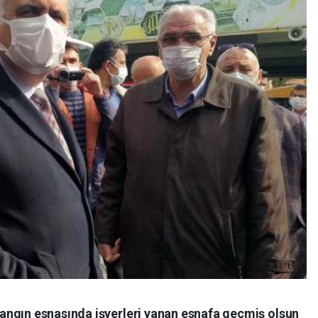
angın esnasında işyerleri yanan esnafa geçmiş olsun