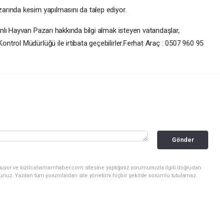
rında kesim yapılmasını da talep ediyor.
lı Hayvan Pazarı hakkında bilgi almak isteyen vatandaşlar,
trol Müdürlüğü ile irtibata geçebilirler.Ferhat Araç : 0507 960 95
Gönder
nuyor ve kizilcahamamhaber.com sitesine yaptığınız yorumunuzla ilgili doğrudan
sunuz. Yazılan tüm yorumlardan site yönetimi hiçbir şekilde sorumlu tutulamaz.