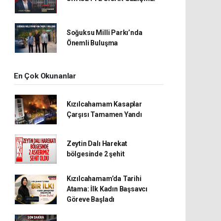
Soğuksu Milli Parkı’nda
Önemli Buluşma
En Çok Okunanlar
Kızılcahamam Kasaplar
Çarşısı Tamamen Yandı
Zeytin Dalı Harekat
bölgesinde 2 şehit
Kızılcahamam’da Tarihi
Atama: İlk Kadın Başsavcı
Göreve Başladı