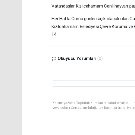
Vatandaşlar Kızılcahamam Canlı hayvan paza
Her Hafta Cuma günleri açık olacak olan Can
Kızılcahamam Belediyesi Çevre Koruma ve Kon
14
Okuyucu Yorumları
(0)
Yorum yazarak Topluluk Kuralları’nı kabul etmiş bulu
veya dolaylı tüm sorumluluğu tek başınıza üstleniyor