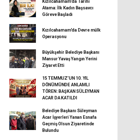
Kızılcahamam’da Tarihi
Atama: İlk Kadın Başsavcı
Göreve Başladı
Kızılcahamam'da Devre mülk
Operasyonu
Büyükşehir Belediye Başkanı
Mansur Yavaş Yangın Yerini
Ziyaret Etti
15 TEMMUZ’UN 10. YIL
DÖNÜMÜNDE ANLAMLI
TÖREN: BAŞKAN SÜLEYMAN
ACAR DA KATILDI
Belediye Başkanı Süleyman
Acar İşyerleri Yanan Esnafa
Geçmiş Olsun Ziyaretinde
Bulundu