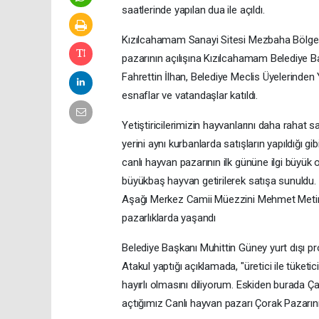
saatlerinde yapılan dua ile açıldı.
Kızılcahamam Sanayi Sitesi Mezbaha Bölgesi
pazarının açılışına Kızılcahamam Belediye 
Fahrettin İlhan, Belediye Meclis Üyelerinden 
esnaflar ve vatandaşlar katıldı.
Yetiştiricilerimizin hayvanlarını daha rahat s
yerini aynı kurbanlarda satışların yapıldığı gib
canlı hayvan pazarının ilk gününe ilgi büyük
büyükbaş hayvan getirilerek satışa sunuldu. 
Aşağı Merkez Camii Müezzini Mehmet Metin t
pazarlıklarda yaşandı
Belediye Başkanı Muhittin Güney yurt dışı pr
Atakul yaptığı açıklamada, "üretici ile tüket
hayırlı olmasını diliyorum. Eskiden burada 
açtığımız Canlı hayvan pazarı Çorak Pazarının 