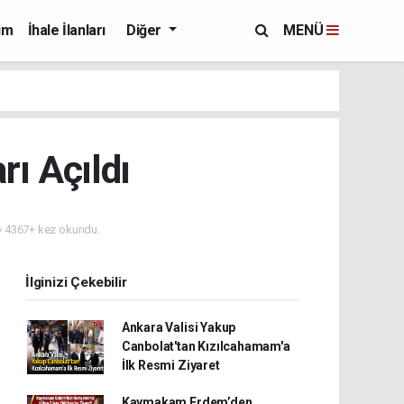
im
İhale İlanları
Diğer
MENÜ
ı Açıldı
4367+ kez okundu.
İlginizi Çekebilir
Ankara Valisi Yakup
Canbolat'tan Kızılcahamam'a
İlk Resmi Ziyaret
Kaymakam Erdem’den