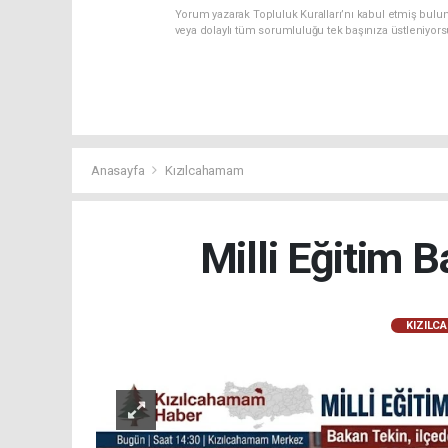
Yorum yazarak Topluluk Kuralları’nı kabul etmiş bulu
veya dolaylı tüm sorumluluğu tek başınıza üstleniyor
Anasayfa
Kızılcahamam
Milli Eğitim 
KIZILC