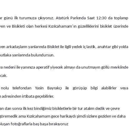
ar günü ilk turumuza çıkıyoruz. Atatürk Parkında Saat 12:30 da toplanıp
en ve Bisikleti olan herkesi Kızılcahamam’ın güzelliklerini bisiklet üzerinde
 arkadaşların yanlarında Bisiklet ile ilgili yedek iç lastik, anahtar gibi yolda
 mutlaka yanlarında bulundursun.
ı nedeni ile yanınıza aperatif yiyecek almayı da unutmayın göllü mevkiinde
acak.
lu telefondan Yasin Bayrakçı ile görüşüp bilgi alabilirler veya
 adresinden irtibata geçebilirler.
dan sonra ilk kez bindiğimiz bisikletlerle bir tur atalım dedik ve çevre
y göremedik ama Kızılcahamam gece harikaydı şimdi sizlere geziden ve daha
uşan fotoğraflarla baş başa bırakıyoruz