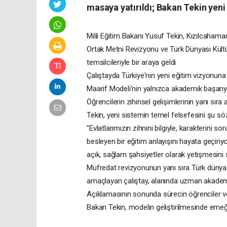
masaya yatırıldı; Bakan Tekin yeni
Milli Eğitim Bakanı Yusuf Tekin, Kızılcaham
Ortak Metni Revizyonu ve Türk Dünyası Kültü
temsilcileriyle bir araya geldi
Çalıştayda Türkiye'nin yeni eğitim vizyonuna
Maarif Modeli'nin yalnızca akademik başarıyı 
Öğrencilerin zihinsel gelişimlerinin yanı sır
Tekin, yeni sistemin temel felsefesini şu söz
"Evlatlarımızın zihnini bilgiyle, karakterini
besleyen bir eğitim anlayışını hayata geçiriyo
açık, sağlam şahsiyetler olarak yetişmesini 
Müfredat revizyonunun yanı sıra Türk dünyası
amaçlayan çalıştay, alanında uzman akademis
Açıklamasının sonunda sürecin öğrenciler ve
Bakan Tekin, modelin geliştirilmesinde emeği