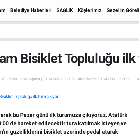
mam
Belediye Haberleri
SAĞLIK
Köylerimiz
Gezelim Görel
m Bisiklet Topluluğu ilk 
HA) - İhlas Haber Ajansı | 18.04.2008 - 22:00, Güncelleme: 18.04.2008 - 22:00
larak bu Pazar günü ilk turumuza çıkıyoruz. Atatürk
:00 de hareket edilecektir tura katılmak isteyen ve
’ın güzelliklerini bisiklet üzerinde pedal atarak