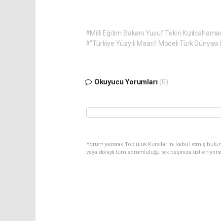
#Milli Eğitim Bakanı Yusuf Tekin Kızılcahama
#"Türkiye Yüzyılı Maarif Modeli Türk Dünyası K
Okuyucu Yorumları
(0)
Yorum yazarak Topluluk Kuralları’nı kabul etmiş bulu
veya dolaylı tüm sorumluluğu tek başınıza üstleniyor