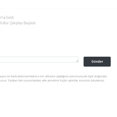
m'a Geldi
ültür Çalıştayı Başladı
Gönder
nuyor ve kizilcahamamhaber.com sitesine yaptığınız yorumunuzla ilgili doğrudan
sunuz. Yazılan tüm yorumlardan site yönetimi hiçbir şekilde sorumlu tutulamaz.