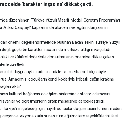
 modelde 'karakter inşasına' dikkat çekti.
am'da düzenlenen "Türkiye Yüzyılı Maarif Modeli Öğretim Programları
r Atlası Çalıştayı" kapsamında akademi ve eğitim dünyasının
 dair önemli değerlendirmelerde bulunan Bakan Tekin, Türkiye Yüzyılı
değil, güçlü bir karakter inşasını da merkeze aldığını vurguladı.
a ahlaki ve kültürel değerlerle donatılmasının önemine dikkat çeken
lerle özetledi
 sorumluluk duygusuyla, iradesini adalet ve merhamet ölçüsüyle
ruz. Amacımız; çocukların kendi kökleriyle irtibatlı, çağın idrakine
sağlamaktır."
nın kültürel bağlarının da eğitim sistemine entegre edilmesini
yenler ve öğretmenlerin ortak mesaisiyle gerçekleştirildi.
 Türkiye'nin geleceği için hayırlı sonuçlar doğurmasını temenni eden
 geçen ve vizyona katkı sunan tüm eğitimcilere teşekkürlerini iletti.