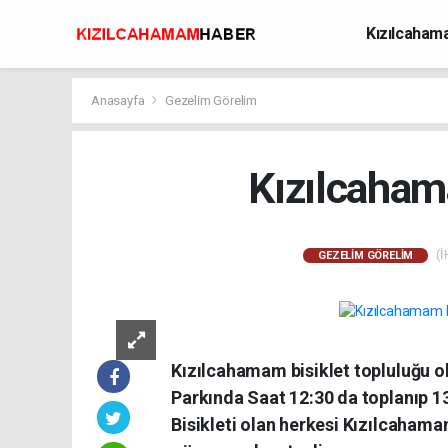
Kızılcaha
Avcılık
Anasayfa
Gezelim Görelim
Kızılcahama
(İ
GEZELIM GÖRELIM
Kızılcahamam bisiklet topluluğu o
Parkında Saat 12:30 da toplanıp 13
Bisikleti olan herkesi Kızılcahamam