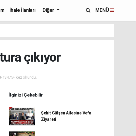
im
İhale İlanları
Diğer
MENÜ
tura çıkıyor
13475+ kez okundu.
İlginizi Çekebilir
Şehit Gülşen Ailesine Vefa
Ziyareti