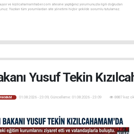
nuyor ve kizilcahamamhaber.com sitesine yaptığınız yorumunuzla ilgili doğrudan
sunuz. Yazılan tüm yorumlardan site yönetimi hiçbir şekilde sorumlu tutulamaz.
Bakanı Yusuf Tekin Kızılc
01.08.2026 - 23:09, Güncelleme: 01.08.2026 - 23:09
8887 kez o
AHAMAM