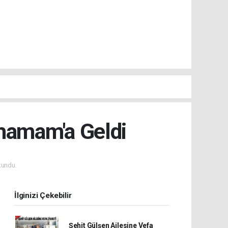
ahamam'a Geldi
kundu.
İlginizi Çekebilir
Şehit Gülşen Ailesine Vefa