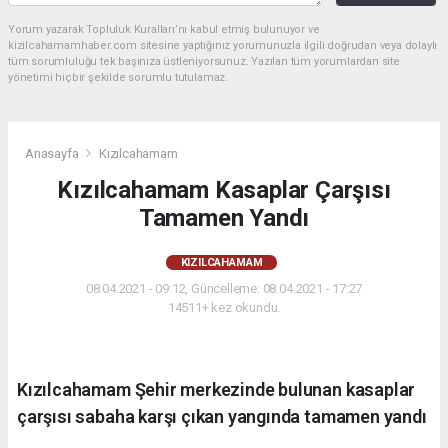
Yorum yazarak Topluluk Kuralları’nı kabul etmiş bulunuyor ve
kizilcahamamhaber.com sitesine yaptığınız yorumunuzla ilgili doğrudan veya dolaylı
tüm sorumluluğu tek başınıza üstleniyorsunuz. Yazılan tüm yorumlardan site
yönetimi hiçbir şekilde sorumlu tutulamaz.
Anasayfa
Kızılcahamam
Kızılcahamam Kasaplar Çarşısı
Tamamen Yandı
KIZILCAHAMAM
08.04.2021 - 09:12, Güncelleme: 08.04.2021 - 17:27
14511+ kez okundu.
Kızılcahamam Şehir merkezinde bulunan kasaplar
çarşısı sabaha karşı çıkan yangında tamamen yandı