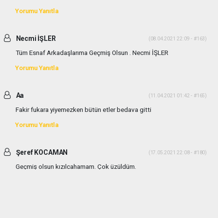
Yorumu Yanıtla
Necmi İŞLER
(08.04.2021 22:09 - #163)
Tüm Esnaf Arkadaşlarıma Geçmiş Olsun . Necmi İŞLER
Yorumu Yanıtla
Aa
(11.04.2021 01:42 - #165)
Fakir fukara yiyemezken bütün etler bedava gitti
Yorumu Yanıtla
Şeref KOCAMAN
(17.05.2021 22:08 - #180)
Geçmiş olsun kızılcahamam. Çok üzüldüm.
Yorumu Yanıtla