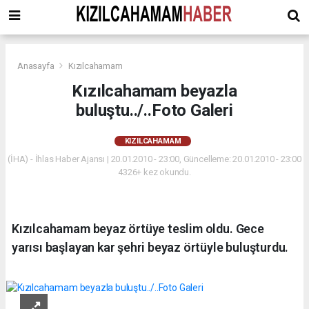
Anasayfa
Kızılcahamam
Kızılcahamam beyazla
buluştu../..Foto Galeri
KIZILCAHAMAM
(İHA) - İhlas Haber Ajansı | 20.01.2010 - 23:00, Güncelleme: 20.01.2010 - 23:00
4326+ kez okundu.
Kızılcahamam beyaz örtüye teslim oldu. Gece
yarısı başlayan kar şehri beyaz örtüyle buluşturdu.