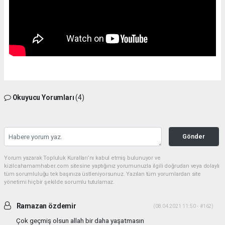
Okuyucu Yorumları
(4)
Gönder
Yorum yazarak Topluluk Kuralları’nı kabul etmiş bulunuyor ve
kizilcahamamhaber.com sitesine yaptığınız yorumunuzla ilgili doğrudan veya dolaylı
tüm sorumluluğu tek başınıza üstleniyorsunuz. Yazılan tüm yorumlardan site
yönetimi hiçbir şekilde sorumlu tutulamaz.
Ramazan özdemir
(08.04.2021 11:50 - #162)
Çok geçmiş olsun allah bir daha yaşatmasın