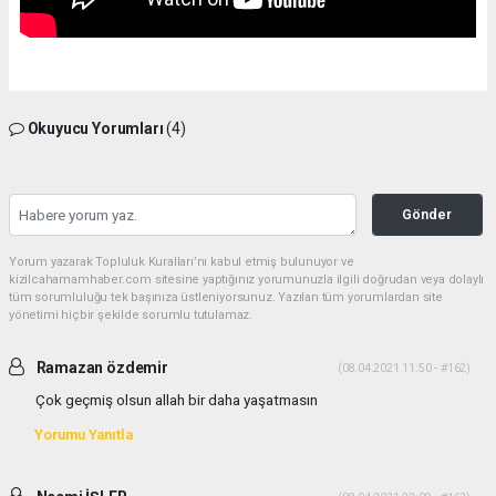
Okuyucu Yorumları
(4)
Gönder
Yorum yazarak Topluluk Kuralları’nı kabul etmiş bulunuyor ve
kizilcahamamhaber.com sitesine yaptığınız yorumunuzla ilgili doğrudan veya dolaylı
tüm sorumluluğu tek başınıza üstleniyorsunuz. Yazılan tüm yorumlardan site
yönetimi hiçbir şekilde sorumlu tutulamaz.
Ramazan özdemir
(08.04.2021 11:50 - #162)
Çok geçmiş olsun allah bir daha yaşatmasın
Yorumu Yanıtla