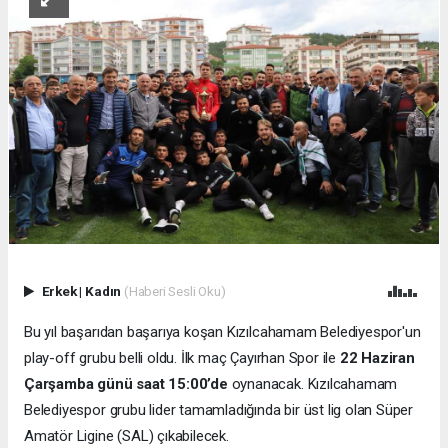
Erkek
|
Kadın
(Haberi Sesli Oku)
Bu yıl başarıdan başarıya koşan Kızılcahamam Belediyespor'un
play-off grubu belli oldu. İlk maç Çayırhan Spor ile
22 Haziran
Çarşamba günü saat 15:00’de
oynanacak. Kızılcahamam
Belediyespor grubu lider tamamladığında bir üst lig olan Süper
Amatör Ligine (SAL) çıkabilecek.