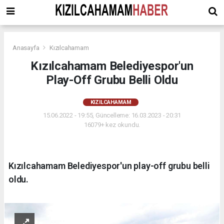
Anasayfa
Kızılcahamam
Kızılcahamam Belediyespor'un
Play-Off Grubu Belli Oldu
KIZILCAHAMAM
15.06.2022 - 19:55, Güncelleme: 16.03.2023 - 20:31
16079+ kez okundu.
Kızılcahamam Belediyespor'un play-off grubu belli
oldu.