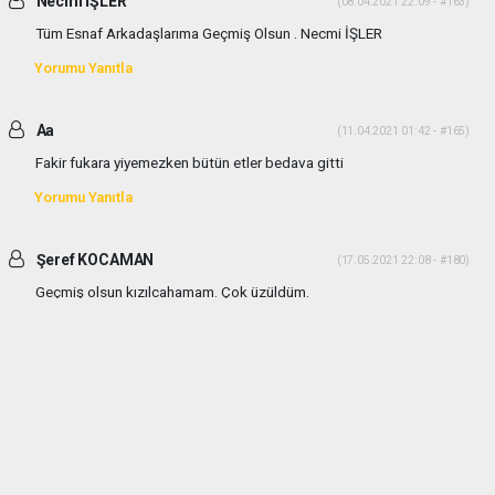
Necmi İŞLER
(08.04.2021 22:09 - #163)
Tüm Esnaf Arkadaşlarıma Geçmiş Olsun . Necmi İŞLER
Yorumu Yanıtla
Aa
(11.04.2021 01:42 - #165)
Fakir fukara yiyemezken bütün etler bedava gitti
Yorumu Yanıtla
Şeref KOCAMAN
(17.05.2021 22:08 - #180)
Geçmiş olsun kızılcahamam. Çok üzüldüm.
Yorumu Yanıtla
haber paketi
haber scripti
haber yazılımı
Tüm hakları saklı tutulmaktadır.Copyright 2026©