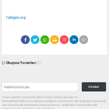
1xbitgiris.org
Okuyucu Yorumları
(0)
Gönder
Yorum yazarak Topluluk Kuralları’nı kabul etmiş bulunuyor ve
kizilcahamamhaber.com sitesine yaptığınız yorumunuzla ilgili doğrudan veya dolaylı
tüm sorumluluğu tek başınıza üstleniyorsunuz. Yazılan tüm yorumlardan site
yönetimi hiçbir şekilde sorumlu tutulamaz.