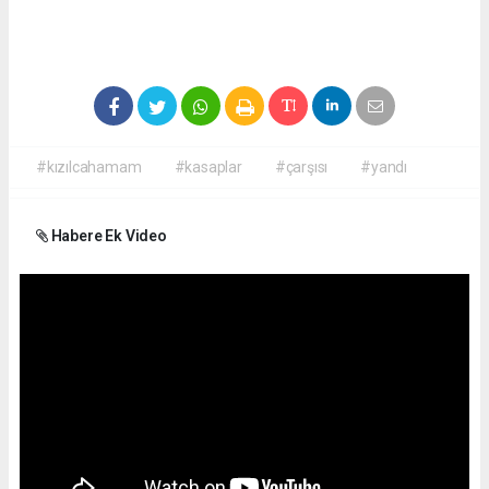
#kızılcahamam
#kasaplar
#çarşısı
#yandı
Habere Ek Video