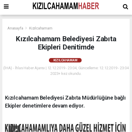
Anasayfa
Kızılcahamam
Kızılcahamam Belediyesi Zabıta
Ekipleri Denitimde
KIZILCAHAMAM
(İHA) - İhlas Haber Ajansı | 12.12.2019 - 23:04, Güncelleme: 12.12.2019 - 23:04
2023+ kez okundu.
Kızılcahamam Belediyesi Zabıta Müdürlüğüne bağlı
Ekipler denetimlere devam ediyor.