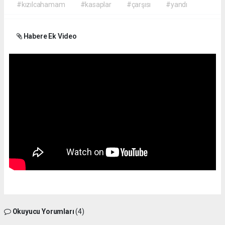
#kızılcahamam
#kasaplar
#çarşısı
#yandı
Habere Ek Video
Okuyucu Yorumları
(4)