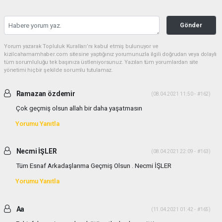
Gönder
Yorum yazarak Topluluk Kuralları’nı kabul etmiş bulunuyor ve
kizilcahamamhaber.com sitesine yaptığınız yorumunuzla ilgili doğrudan veya dolaylı
tüm sorumluluğu tek başınıza üstleniyorsunuz. Yazılan tüm yorumlardan site
yönetimi hiçbir şekilde sorumlu tutulamaz.
Ramazan özdemir
(08.04.2021 11:50 - #162)
Çok geçmiş olsun allah bir daha yaşatmasın
Yorumu Yanıtla
Necmi İŞLER
(08.04.2021 22:09 - #163)
Tüm Esnaf Arkadaşlarıma Geçmiş Olsun . Necmi İŞLER
Yorumu Yanıtla
Aa
(11.04.2021 01:42 - #165)