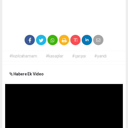
#kızılcahamam
#kasaplar
#çarşısı
#yandı
Habere Ek Video