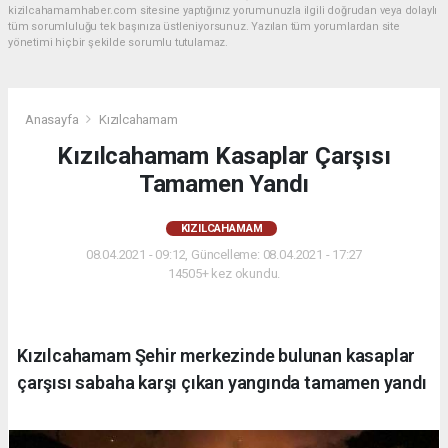
kizilcahamamhaber.com sitesine yaptığınız yorumunuzla ilgili doğrudan veya dolaylı
tüm sorumluluğu tek başınıza üstleniyorsunuz. Yazılan tüm yorumlardan site
yönetimi hiçbir şekilde sorumlu tutulamaz.
Anasayfa
Kızılcahamam
Kızılcahamam Kasaplar Çarşısı
Tamamen Yandı
KIZILCAHAMAM
08.04.2021 - 09:12, Güncelleme: 08.04.2021 - 17:27
14505+ kez okundu.
Kızılcahamam Şehir merkezinde bulunan kasaplar
çarşısı sabaha karşı çıkan yangında tamamen yandı