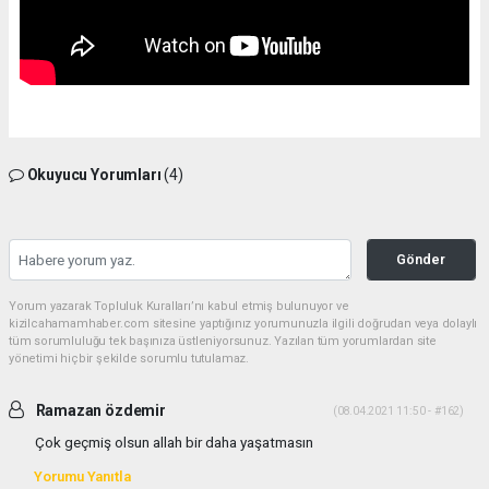
Okuyucu Yorumları
(4)
Gönder
Yorum yazarak Topluluk Kuralları’nı kabul etmiş bulunuyor ve
kizilcahamamhaber.com sitesine yaptığınız yorumunuzla ilgili doğrudan veya dolaylı
tüm sorumluluğu tek başınıza üstleniyorsunuz. Yazılan tüm yorumlardan site
yönetimi hiçbir şekilde sorumlu tutulamaz.
Ramazan özdemir
(08.04.2021 11:50 - #162)
Çok geçmiş olsun allah bir daha yaşatmasın
Yorumu Yanıtla