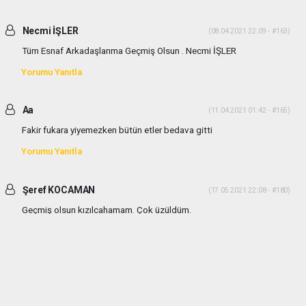
Necmi İŞLER
(08.04.2021 22:09 - #163)
Tüm Esnaf Arkadaşlarıma Geçmiş Olsun . Necmi İŞLER
Yorumu Yanıtla
Aa
(11.04.2021 01:42 - #165)
Fakir fukara yiyemezken bütün etler bedava gitti
Yorumu Yanıtla
Şeref KOCAMAN
(17.05.2021 22:08 - #180)
Geçmiş olsun kızılcahamam. Çok üzüldüm.
Yorumu Yanıtla