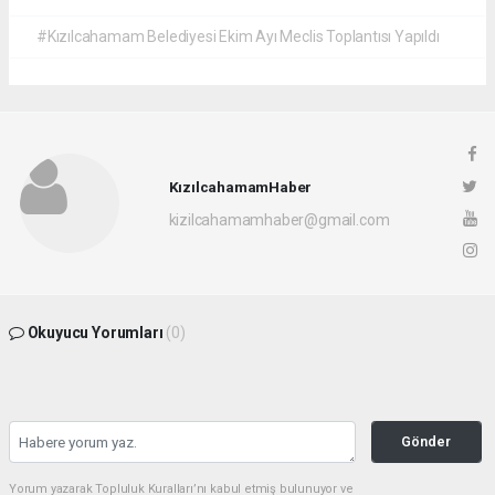
#Kızılcahamam Belediyesi Ekim Ayı Meclis Toplantısı Yapıldı
KızılcahamamHaber
kizilcahamamhaber@gmail.com
Okuyucu Yorumları
(0)
Gönder
Yorum yazarak Topluluk Kuralları’nı kabul etmiş bulunuyor ve