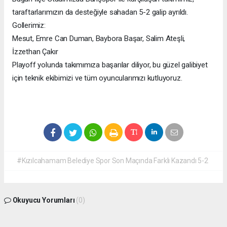
taraftarlarımızın da desteğiyle sahadan 5-2 galip ayrıldı.
Gollerimiz:
Mesut, Emre Can Duman, Baybora Başar, Salim Ateşli,
İzzethan Çakır
Playoff yolunda takımımıza başarılar diliyor, bu güzel galibiyet
için teknik ekibimizi ve tüm oyuncularımızı kutluyoruz.
#Kızılcahamam Belediye Spor Son Maçında Farklı Kazandı 5-2
Okuyucu Yorumları
(0)