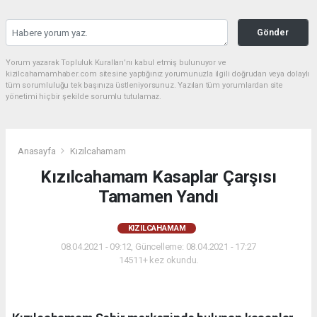
Gönder
Yorum yazarak Topluluk Kuralları’nı kabul etmiş bulunuyor ve
kizilcahamamhaber.com sitesine yaptığınız yorumunuzla ilgili doğrudan veya dolaylı
tüm sorumluluğu tek başınıza üstleniyorsunuz. Yazılan tüm yorumlardan site
yönetimi hiçbir şekilde sorumlu tutulamaz.
Anasayfa
Kızılcahamam
Kızılcahamam Kasaplar Çarşısı
Tamamen Yandı
KIZILCAHAMAM
08.04.2021 - 09:12, Güncelleme: 08.04.2021 - 17:27
14511+ kez okundu.