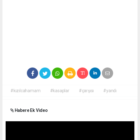
#kızılcahamam
#kasaplar
#çarşısı
#yandı
Habere Ek Video