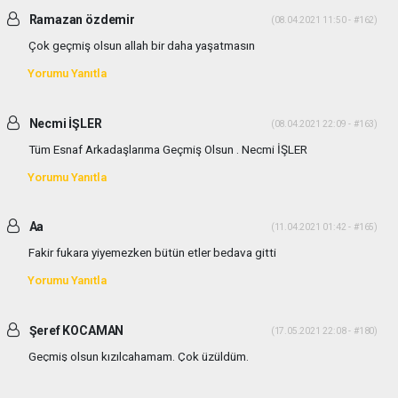
Ramazan özdemir
(08.04.2021 11:50 - #162)
Çok geçmiş olsun allah bir daha yaşatmasın
Yorumu Yanıtla
Necmi İŞLER
(08.04.2021 22:09 - #163)
Tüm Esnaf Arkadaşlarıma Geçmiş Olsun . Necmi İŞLER
Yorumu Yanıtla
Aa
(11.04.2021 01:42 - #165)
Fakir fukara yiyemezken bütün etler bedava gitti
Yorumu Yanıtla
Şeref KOCAMAN
(17.05.2021 22:08 - #180)
Geçmiş olsun kızılcahamam. Çok üzüldüm.
Yorumu Yanıtla