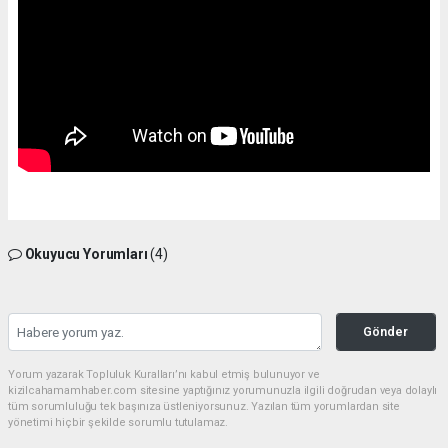
Okuyucu Yorumları
(4)
Gönder
Yorum yazarak Topluluk Kuralları’nı kabul etmiş bulunuyor ve
kizilcahamamhaber.com sitesine yaptığınız yorumunuzla ilgili doğrudan veya dolaylı
tüm sorumluluğu tek başınıza üstleniyorsunuz. Yazılan tüm yorumlardan site
yönetimi hiçbir şekilde sorumlu tutulamaz.