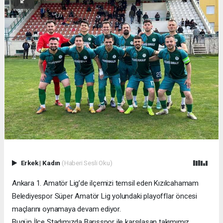
Erkek
|
Kadın
(Haberi Sesli Oku)
Ankara 1. Amatör Lig’de ilçemizi temsil eden Kızılcahamam
Belediyespor Süper Amatör Lig yolundaki playofflar öncesi
maçlarını oynamaya devam ediyor.
Bugün İlçe Stadımızda Barışspor ile karşılaşan takımımız,