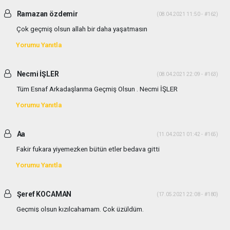
Ramazan özdemir
(08.04.2021 11:50 - #162)
Çok geçmiş olsun allah bir daha yaşatmasın
Yorumu Yanıtla
Necmi İŞLER
(08.04.2021 22:09 - #163)
Tüm Esnaf Arkadaşlarıma Geçmiş Olsun . Necmi İŞLER
Yorumu Yanıtla
Aa
(11.04.2021 01:42 - #165)
Fakir fukara yiyemezken bütün etler bedava gitti
Yorumu Yanıtla
Şeref KOCAMAN
(17.05.2021 22:08 - #180)
Geçmiş olsun kızılcahamam. Çok üzüldüm.
Yorumu Yanıtla