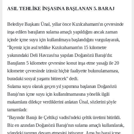
ASIL TEHLİKE İNŞASINA BAŞLANAN 5. BARAJ
Belediye Başkanı Ünal, yıllar önce Kızılcahamam'ın çevresinde
inşa edilen barajların sulama amaçlı yapıldığını ancak zaman
içinde içme suyu için kullanılmaya başlandığını vurgulayarak,
''İlçemiz için asıl tehlike Kızılcahamam'ın 15 kilometre
yakınındaki Deli Havzası'na yapılan Doğanözü Barajı'dır.
Barajların 5 kilometre çevresine konut inşa etme yasağı ile 20
kilometre çevresinde izinsiz hiçbir faaliyette bulunulamaması,
buradaki sosyal yaşamı bitirecek'' dedi.
Sulama suyu olarak geçen yıl yapımına başlanan Doğanözü
Barajı'nın içme suyu için kullanılmamasına yönelik ilgili
makamlara dilekçe verdiklerini anlatan Ünal, sözlerini şöyle
tamamladı:
''Bayındır Barajı ile Çeltikçi vadisi'ndeki çeltik üretimi bitirildi.
Biz en azından Doğanözü Barajı'nın sulama amaçlı kullanılarak,
yöredeki tarımın devam etmesini istiyoruz. Ama bu baraj içme