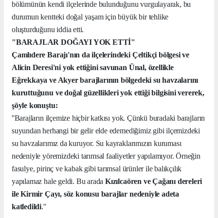
bölümünün kendi ilçelerinde bulunduğunu vurgulayarak, bu
durumun kentteki doğal yaşam için büyük bir tehlike
oluşturduğunu iddia etti.
"BARAJLAR DOĞAYI YOK ETTİ"
Çamlıdere Barajı'nın da ilçelerindeki Çeltikçi bölgesi ve
Alicin Deresi'ni yok ettiğini savunan Ünal, özellikle
Eğrekkaya ve Akyer barajlarının bölgedeki su havzalarını
kuruttuğunu ve doğal güzellikleri yok ettiği bilgisini vererek,
şöyle konuştu:
''Barajların ilçemize hiçbir katkısı yok. Çünkü buradaki barajların
suyundan herhangi bir gelir elde edemediğimiz gibi ilçemizdeki
su havzalarımız da kuruyor. Su kayraklarımızın kuruması
nedeniyle yöremizdeki tarımsal faaliyetler yapılamıyor. Örneğin
fasulye, pirinç ve kabak gibi tarımsal ürünler ile balıkçılık
yapılamaz hale geldi. Bu arada
Kızılcaören ve Çağanı dereleri
ile Kirmir Çayı, söz konusu barajlar nedeniyle adeta
katledildi
.''