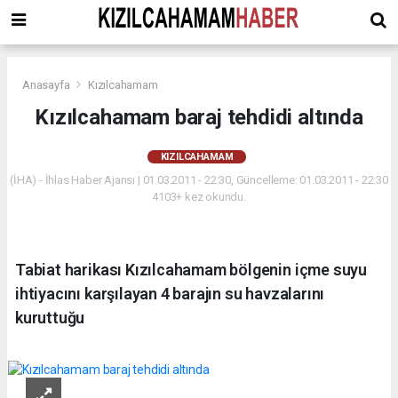
Anasayfa
Kızılcahamam
Kızılcahamam baraj tehdidi altında
KIZILCAHAMAM
(İHA) - İhlas Haber Ajansı | 01.03.2011 - 22:30, Güncelleme: 01.03.2011 - 22:30
4103+ kez okundu.
Tabiat harikası Kızılcahamam bölgenin içme suyu
ihtiyacını karşılayan 4 barajın su havzalarını
kuruttuğu