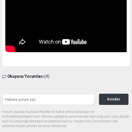
Okuyucu Yorumları
(4)
Gönder
Yorum yazarak Topluluk Kuralları’nı kabul etmiş bulunuyor ve
kizilcahamamhaber.com sitesine yaptığınız yorumunuzla ilgili doğrudan veya dolaylı
tüm sorumluluğu tek başınıza üstleniyorsunuz. Yazılan tüm yorumlardan site
yönetimi hiçbir şekilde sorumlu tutulamaz.