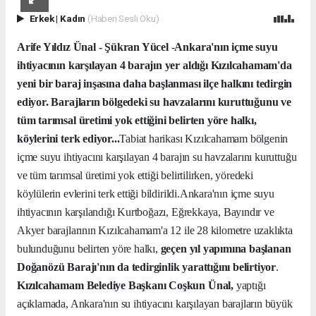
Erkek
|
Kadın
(Haberi Sesli Oku)
Arife Yıldız Ünal - Şükran Yücel
-
Ankara'nın içme suyu
ihtiyacının karşılayan 4 barajın yer aldığı Kızılcahamam'da
yeni bir baraj inşasına daha başlanması ilçe halkını tedirgin
ediyor. Barajların bölgedeki su havzalarını kuruttuğunu ve
tüm tarımsal üretimi yok ettiğini belirten yöre halkı,
köylerini terk ediyor...
Tabiat harikası Kızılcahamam bölgenin
içme suyu ihtiyacını karşılayan 4 barajın su havzalarını kuruttuğu
ve tüm tarımsal üretimi yok ettiği belirtilirken, yöredeki
köylülerin evlerini terk ettiği bildirildi.Ankara'nın içme suyu
ihtiyacının karşılandığı Kurtboğazı, Eğrekkaya, Bayındır ve
Akyer barajlarının Kızılcahamam'a 12 ile 28 kilometre uzaklıkta
bulunduğunu belirten yöre halkı,
geçen yıl yapımına başlanan
Doğanözü Barajı'nın da tedirginlik yarattığını belirtiyor
.
Kızılcahamam Belediye Başkanı Coşkun Ünal,
yaptığı
açıklamada, Ankara'nın su ihtiyacını karşılayan barajların büyük