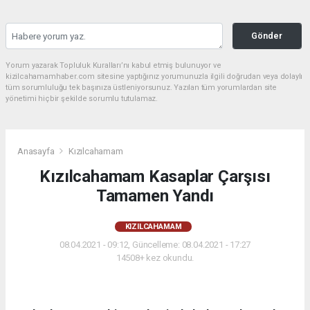
Gönder
Yorum yazarak Topluluk Kuralları’nı kabul etmiş bulunuyor ve
kizilcahamamhaber.com sitesine yaptığınız yorumunuzla ilgili doğrudan veya dolaylı
tüm sorumluluğu tek başınıza üstleniyorsunuz. Yazılan tüm yorumlardan site
yönetimi hiçbir şekilde sorumlu tutulamaz.
Anasayfa
Kızılcahamam
Kızılcahamam Kasaplar Çarşısı
Tamamen Yandı
KIZILCAHAMAM
08.04.2021 - 09:12, Güncelleme: 08.04.2021 - 17:27
14508+ kez okundu.