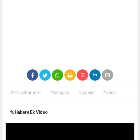
#kızılcahamam
#kasaplar
#çarşısı
#yandı
Habere Ek Video