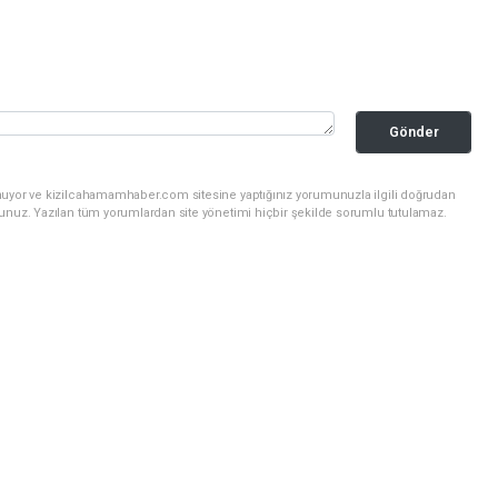
Gönder
nuyor ve kizilcahamamhaber.com sitesine yaptığınız yorumunuzla ilgili doğrudan
sunuz. Yazılan tüm yorumlardan site yönetimi hiçbir şekilde sorumlu tutulamaz.