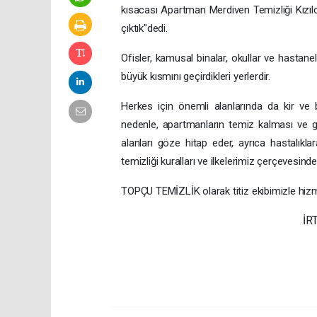
kısacası Apartman Merdiven Temizliği Kızı
çıktık"dedi.
Ofisler, kamusal binalar, okullar ve hastane
büyük kısmını geçirdikleri yerlerdir.
Herkes için önemli alanlarında da kir ve b
nedenle, apartmanların temiz kalması ve 
alanları göze hitap eder, ayrıca hastalıkl
temizliği kuralları ve ilkelerimiz çerçevesind
TOPÇU TEMİZLİK olarak titiz ekibimizle hizme
İR