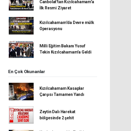
Canbolat'tan Kızılcahamam'a
İlk Resmi Ziyaret
Kızılcahamam'da Devre mülk
Operasyonu
Milli Eğitim Bakanı Yusuf
Tekin Kızılcahamam'a Geldi
En Çok Okunanlar
Kızılcahamam Kasaplar
Çarşısı Tamamen Yandı
Zeytin Dalı Harekat
bölgesinde 2 şehit