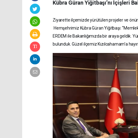
Kübra Güran Yiğitbaşı’nı İçişleri Ba
Ziyarette ilçemizde yürütülen projeler ve ön
Hemşehrimiz Kübra Güran Yiğitbaşı: “Memle
ERDEM ile Bakanlığımızda bir araya geldik. Y
bulunduk. Güzel ilçemiz Kızılcahamam’a hayı