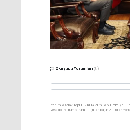
Okuyucu Yorumları
(0)
Yorum yazarak Topluluk Kuralları’nı kabul etmiş bulu
veya dolaylı tüm sorumluluğu tek başınıza üstleniyor