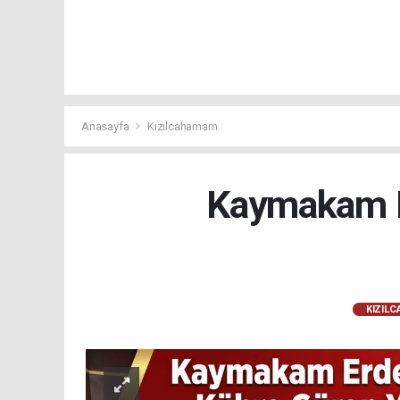
Anasayfa
Kızılcahamam
Kaymakam E
KIZIL