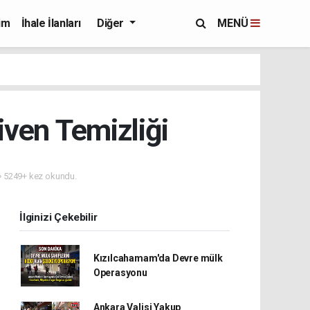
im
İhale İlanları
Diğer
MENÜ
ven Temizliği
5249+ kez okundu.
İlginizi Çekebilir
Kızılcahamam'da Devre mülk
Operasyonu
Ankara Valisi Yakup