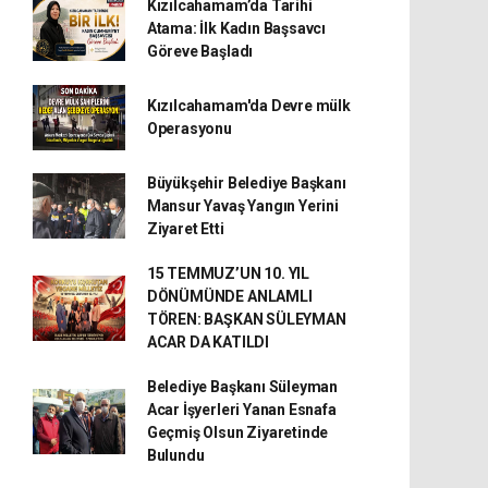
Kızılcahamam’da Tarihi
Atama: İlk Kadın Başsavcı
Göreve Başladı
Kızılcahamam'da Devre mülk
Operasyonu
Büyükşehir Belediye Başkanı
Mansur Yavaş Yangın Yerini
Ziyaret Etti
15 TEMMUZ’UN 10. YIL
DÖNÜMÜNDE ANLAMLI
TÖREN: BAŞKAN SÜLEYMAN
ACAR DA KATILDI
Belediye Başkanı Süleyman
Acar İşyerleri Yanan Esnafa
Geçmiş Olsun Ziyaretinde
Bulundu