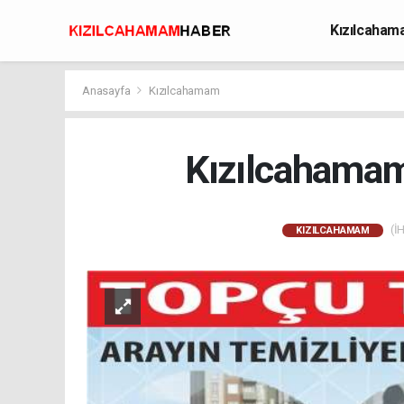
Kızılcaha
Avcılık
Anasayfa
Kızılcahamam
Kızılcahamam
(İH
KIZILCAHAMAM