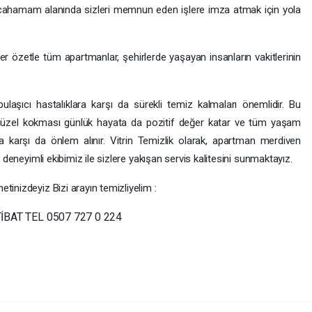
lcahamam alanında sizleri memnun eden işlere imza atmak için yola
ler özetle tüm apartmanlar, şehirlerde yaşayan insanların vakitlerinin
ulaşıcı hastalıklara karşı da sürekli temiz kalmaları önemlidir. Bu
güzel kokması günlük hayata da pozitif değer katar ve tüm yaşam
ara karşı da önlem alınır. Vitrin Temizlik olarak, apartman merdiven
e deneyimli ekibimiz ile sizlere yakışan servis kalitesini sunmaktayız.
tinizdeyiz Bizi arayın temizliyelim :
TİBAT TEL 0507 727 0 224