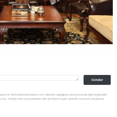
Gönder
nuyor ve kizilcahamamhaber.com sitesine yaptığınız yorumunuzla ilgili doğrudan
sunuz. Yazılan tüm yorumlardan site yönetimi hiçbir şekilde sorumlu tutulamaz.