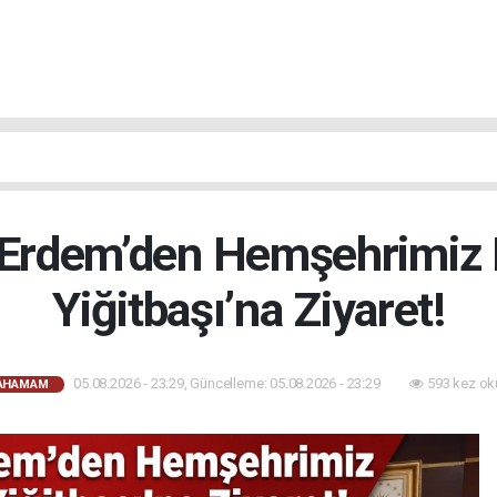
rdem’den Hemşehrimiz 
Yiğitbaşı’na Ziyaret!
05.08.2026 - 23:29, Güncelleme: 05.08.2026 - 23:29
593 kez ok
CAHAMAM