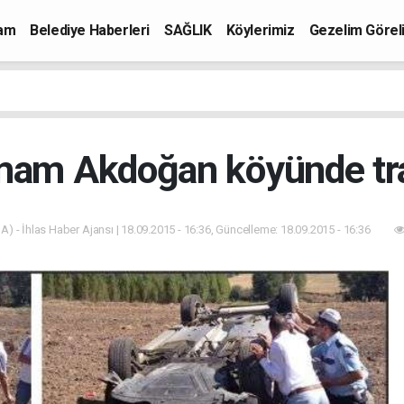
mam
Belediye Haberleri
SAĞLIK
Köylerimiz
Gezelim Görel
mam Akdoğan köyünde tra
A) - İhlas Haber Ajansı | 18.09.2015 - 16:36, Güncelleme: 18.09.2015 - 16:36