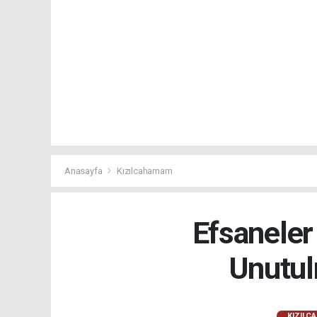
Anasayfa
Kızılcahamam
Efsaneler
Unutul
KIZILC