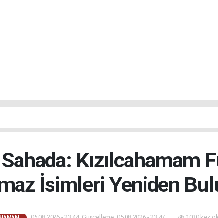
 Sahada: Kızılcahamam 
maz İsimleri Yeniden Bul
05.08.2026 - 23:44, Güncelleme: 05.08.2026 - 23:47
1030 kez o
AHAMAM