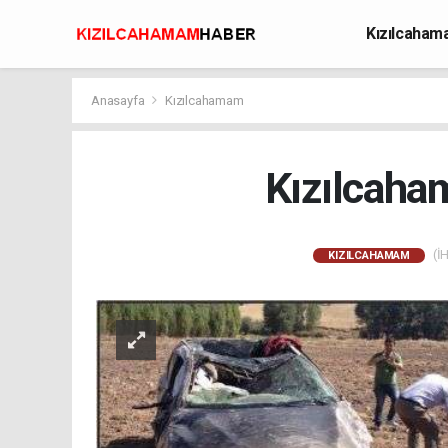
Kızılcaha
Avcılık
Anasayfa
Kızılcahamam
Kızılcaha
(İH
KIZILCAHAMAM