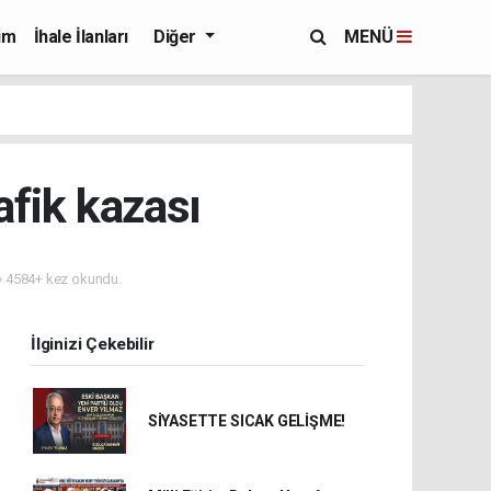
im
İhale İlanları
Diğer
MENÜ
fik kazası
4584+ kez okundu.
İlginizi Çekebilir
SİYASETTE SICAK GELİŞME!