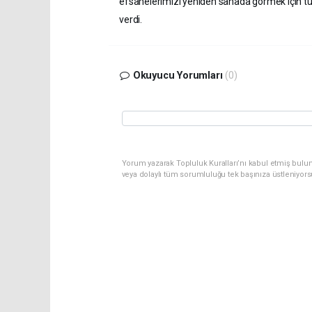
efsanelerimizi yeniden sahada görmek için t
verdi.
Okuyucu Yorumları
(0)
Yorum yazarak Topluluk Kuralları’nı kabul etmiş bulu
veya dolaylı tüm sorumluluğu tek başınıza üstleniyor