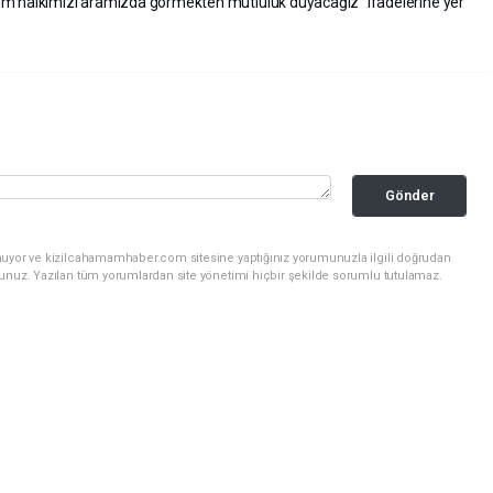
üm halkımızı aramızda görmekten mutluluk duyacağız” ifadelerine yer
Gönder
nuyor ve kizilcahamamhaber.com sitesine yaptığınız yorumunuzla ilgili doğrudan
sunuz. Yazılan tüm yorumlardan site yönetimi hiçbir şekilde sorumlu tutulamaz.