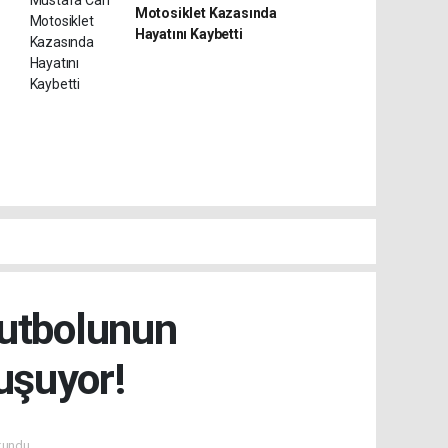
Motosiklet Kazasında
Hayatını Kaybetti
Futbolunun
uşuyor!
kundu.