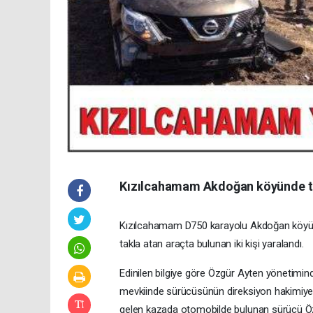
Kızılcahamam Akdoğan köyünde tr
Kızılcahamam D750 karayolu Akdoğan köyü 
takla atan araçta bulunan iki kişi yaralandı.
Edinilen bilgiye göre Özgür Ayten yönetimi
mevkiinde sürücüsünün direksiyon hakimiyet
gelen kazada otomobilde bulunan sürücü Özgü