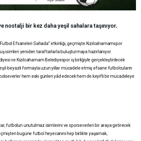
 nostalji bir kez daha yeşil sahalara taşınıyor.
 Futbol Efsaneleri Sahada” etkinliği, geçmişte Kızılcahamamspor
 isimleri yeniden taraftarlarla buluşturmaya hazırlanıyor.
yesi ve Kızılcahamam Belediyespor iş birliğiyle gerçekleştirilecek
eşil-beyazlı formayla uzun yıllar mücadele etmiş efsane futbolcuların
olseverler hem eski günleri yâd edecek hem de keyifli bir mücadeleye
 futbolun unutulmaz isimlerini ve sporseverleri bir araya getirecek
çmişten bugüne futbol heyecanını hep birlikte yaşamak,