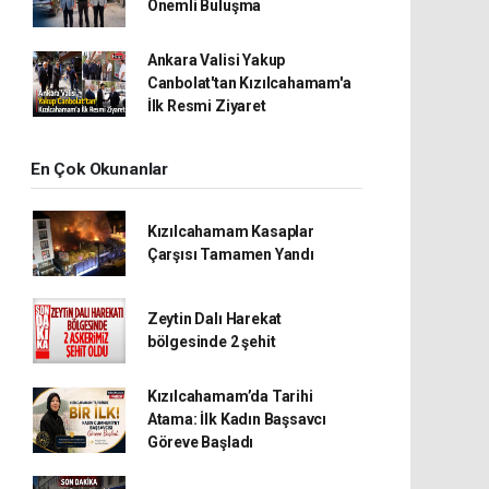
Önemli Buluşma
Ankara Valisi Yakup
Canbolat'tan Kızılcahamam'a
İlk Resmi Ziyaret
En Çok Okunanlar
Kızılcahamam Kasaplar
Çarşısı Tamamen Yandı
Zeytin Dalı Harekat
bölgesinde 2 şehit
Kızılcahamam’da Tarihi
Atama: İlk Kadın Başsavcı
Göreve Başladı