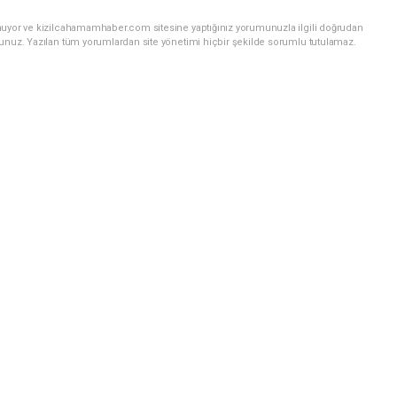
nuyor ve kizilcahamamhaber.com sitesine yaptığınız yorumunuzla ilgili doğrudan
sunuz. Yazılan tüm yorumlardan site yönetimi hiçbir şekilde sorumlu tutulamaz.