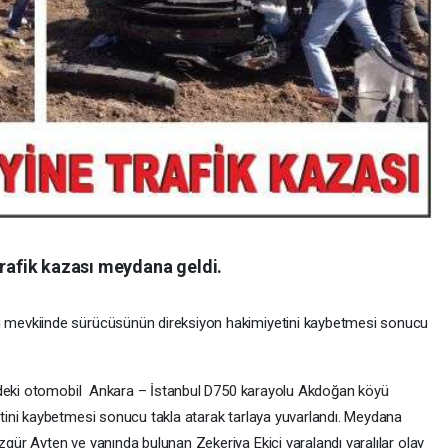
afik kazası meydana geldi.
mevkiinde sürücüsünün direksiyon hakimiyetini kaybetmesi sonucu
ndeki otomobil Ankara – İstanbul D750 karayolu Akdoğan köyü
ini kaybetmesi sonucu takla atarak tarlaya yuvarlandı. Meydana
r Ayten ve yanında bulunan Zekeriya Ekici yaralandı yaralılar olay