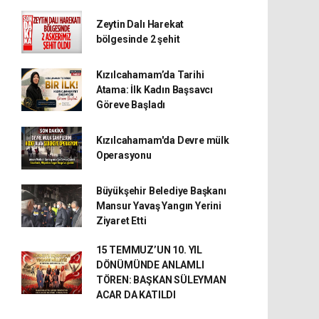
Zeytin Dalı Harekat
bölgesinde 2 şehit
Kızılcahamam’da Tarihi
Atama: İlk Kadın Başsavcı
Göreve Başladı
Kızılcahamam'da Devre mülk
Operasyonu
Büyükşehir Belediye Başkanı
Mansur Yavaş Yangın Yerini
Ziyaret Etti
15 TEMMUZ’UN 10. YIL
DÖNÜMÜNDE ANLAMLI
TÖREN: BAŞKAN SÜLEYMAN
ACAR DA KATILDI