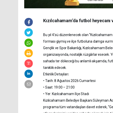
Kızılcahamam’da futbol heyecanı ve
Bu yıl 4.’sü düzenlenecek olan “Kızılcahamam
forması giymiş ve ilçe futboluna damga vurmuş
Gençlik ve Spor Bakanlığı, Kızılcahamam Beledi
organizasyonda, nostaljik rüzgârlar esecek. Y
sahada ter dökeceği bu anlamlı akşamda, futb
tanıklık edecek.
Etkinlik Detayları:
• Tarih: 8 Ağustos 2026 Cumartesi
• Saat: 19:00 – 21:00
• Yer: Kızılcahamam İlçe Stadı
Kızılcahamam Belediye Başkanı Süleyman Acar,
programa tüm vatandaşları davet ederek, “Ge