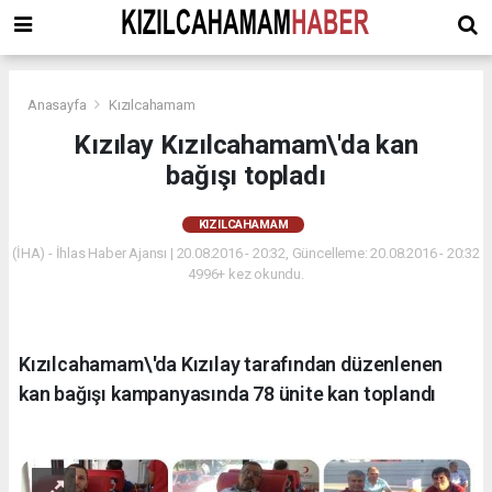
Anasayfa
Kızılcahamam
Kızılay Kızılcahamam\'da kan
bağışı topladı
KIZILCAHAMAM
(İHA) - İhlas Haber Ajansı | 20.08.2016 - 20:32, Güncelleme: 20.08.2016 - 20:32
4996+ kez okundu.
Kızılcahamam\'da Kızılay tarafından düzenlenen
kan bağışı kampanyasında 78 ünite kan toplandı