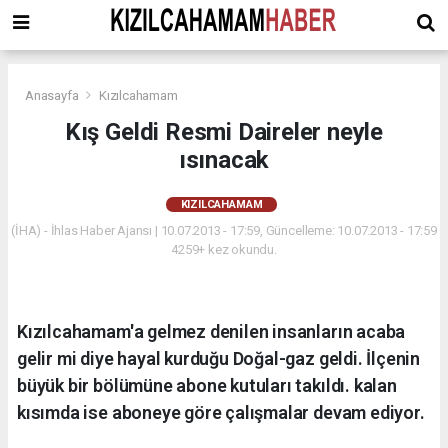
Anasayfa
Kızılcahamam
Kış Geldi Resmi Daireler neyle
ısınacak
KIZILCAHAMAM
(İHA) - İhlas Haber Ajansı | 10.07.2013 - 17:59, Güncelleme: 10.07.2013 - 17:59
4259+ kez okundu.
Kızılcahamam'a gelmez denilen insanların acaba
gelir mi diye hayal kurduğu Doğal-gaz geldi. İlçenin
büyük bir bölümüne abone kutuları takıldı. kalan
kısımda ise aboneye göre çalışmalar devam ediyor.