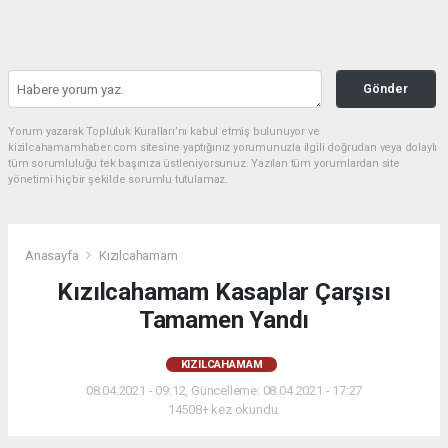
Gönder
Yorum yazarak Topluluk Kuralları’nı kabul etmiş bulunuyor ve
kizilcahamamhaber.com sitesine yaptığınız yorumunuzla ilgili doğrudan veya dolaylı
tüm sorumluluğu tek başınıza üstleniyorsunuz. Yazılan tüm yorumlardan site
yönetimi hiçbir şekilde sorumlu tutulamaz.
Anasayfa
Kızılcahamam
Kızılcahamam Kasaplar Çarşısı
Tamamen Yandı
KIZILCAHAMAM
08.04.2021 - 09:12, Güncelleme: 08.04.2021 - 17:27
14508+ kez okundu.