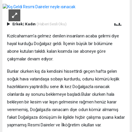
Erkek
|
Kadın
(Haberi Sesli Oku)
Kızılcahamam'a gelmez denilen insanların acaba gelirmi diye
hayal kurduğu Doğalgaz geldi. İlçenin büyük bir bölümüne
abone kutuları takıldı. kalan kısımda ise aboneye göre
çalışmalar devam ediyor.
Bunlar olurken kış da kendisini hissettirdi geçen hafta gelen
soğuk hava vatandaşa sobayı kurdurdu, odunu kömürü kışlık
hazırlıklarını yaptırdı.Bu sene ilk kez Doğalgazla ısınacak
olanlarda ay sonunu beklemeye başladı.Bular olurken hala
bekleyen bir kesim var kışın gelmesine rağmen henüz karar
verememiş, Doğalgazla ısınacam diye odun kömür almamış
fakat Doğalgaza dönüşüm ile ilgilide hiçbir çalışma şuana kadar
yapmamış Resmi Daireler ve İlköğretim okulları var.