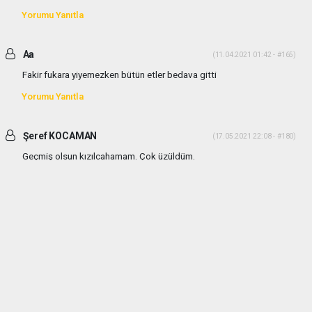
Yorumu Yanıtla
Aa
(11.04.2021 01:42 - #165)
Fakir fukara yiyemezken bütün etler bedava gitti
Yorumu Yanıtla
Şeref KOCAMAN
(17.05.2021 22:08 - #180)
Geçmiş olsun kızılcahamam. Çok üzüldüm.
Yorumu Yanıtla
haber paketi
haber scripti
haber yazılımı
Tüm hakları saklı tutulmaktadır.Copyright 2026©
Haber Yazılımı:
Web Aksiyon ®