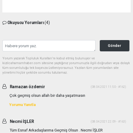
Okuyucu Yorumları
(4)
Gönder
Yorum yazarak Topluluk Kuralları’nı kabul etmiş bulunuyor ve
kizilcahamamhaber.com sitesine yaptığınız yorumunuzla ilgili doğrudan veya dolaylı
tüm sorumluluğu tek başınıza üstleniyorsunuz. Yazılan tüm yorumlardan site
yönetimi hiçbir şekilde sorumlu tutulamaz.
Ramazan özdemir
(08.04.2021 11:50 - #162)
Çok geçmiş olsun allah bir daha yaşatmasın
Yorumu Yanıtla
Necmi İŞLER
(08.04.2021 22:09 - #163)
Tüm Esnaf Arkadaşlarıma Geçmiş Olsun . Necmi İŞLER