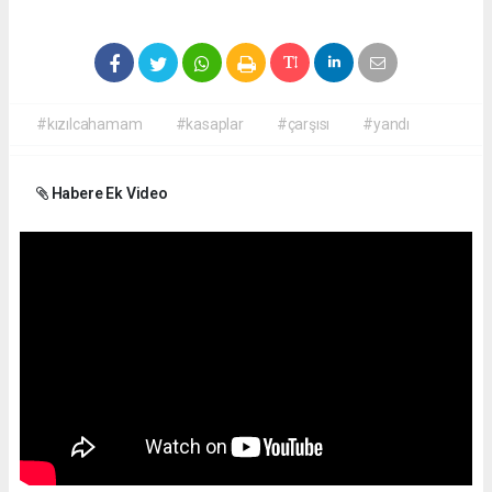
#kızılcahamam
#kasaplar
#çarşısı
#yandı
Habere Ek Video